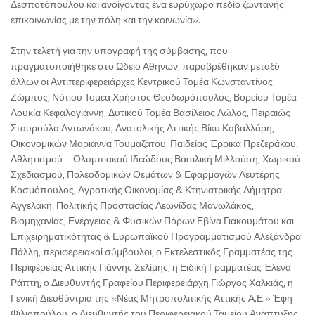
Δεσποτόπουλου και ανοίγοντας ένα ευρύχωρο πεδίο ζωντανής
επικοινωνίας με την πόλη και την κοινωνία».
Στην τελετή για την υπογραφή της σύμβασης, που
πραγματοποιήθηκε στο Ωδείο Αθηνών, παραβρέθηκαν μεταξύ
άλλων οι Αντιπεριφερειάρχες Κεντρικού Τομέα Κωνσταντίνος
Ζώμπος, Νότιου Τομέα Χρήστος Θεοδωρόπουλος, Βορείου Τομέα
Λουκία Κεφαλογιάννη, Δυτικού Τομέα Βασίλειος Λώλος, Πειραιώς
Σταυρούλα Αντωνάκου, Ανατολικής Αττικής Βίκυ Καβαλλάρη,
Οικονομικών Μαριάννα Τουμαζάτου, Παιδείας Έρρικα Πρεζεράκου,
Αθλητισμού – Ολυμπιακού Ιδεώδους Βασιλική Μιλλούση, Χωρικού
Σχεδιασμού, Πολεοδομικών Θεμάτων & Εφαρμογών Λευτέρης
Κοσμόπουλος, Αγροτικής Οικονομίας & Κτηνιατρικής Δήμητρα
Αγγελάκη, Πολιτικής Προστασίας Λεωνίδας Μανωλάκος,
Βιομηχανίας, Ενέργειας & Φυσικών Πόρων Εβίνα Γιακουμάτου και
Επιχειρηματικότητας & Ευρωπαϊκού Προγραμματισμού Αλεξάνδρα
Πάλλη, περιφερειακοί σύμβουλοι, ο Εκτελεστικός Γραμματέας της
Περιφέρειας Αττικής Γιάννης Σελίμης, η Ειδική Γραμματέας Έλενα
Ράπτη, ο Διευθυντής Γραφείου Περιφερειάρχη Γιώργος Χαλκιάς, η
Γενική Διευθύντρια της «Νέας Μητροπολιτικής Αττικής Α.Ε.» Έφη
Φιλιοπούλου, ο Διευθυντής του Περιφερειακού Ταμείου Ανάπτυξης