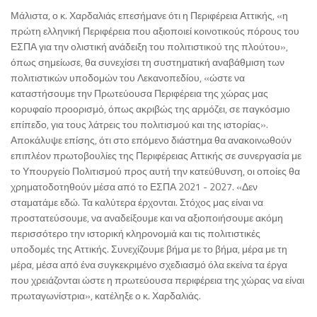
Μάλιστα, ο κ. Χαρδαλιάς επεσήμανε ότι η Περιφέρεια Αττικής, «η
πρώτη ελληνική Περιφέρεια που αξιοποιεί κοινοτικούς πόρους του
ΕΣΠΑ για την ολιστική ανάδειξη του πολιτιστικού της πλούτου»,
όπως σημείωσε, θα συνεχίσει τη συστηματική αναβάθμιση των
πολιτιστικών υποδομών του Λεκανοπεδίου, «ώστε να
καταστήσουμε την Πρωτεύουσα Περιφέρεια της χώρας μας
κορυφαίο προορισμό, όπως ακριβώς της αρμόζει, σε παγκόσμιο
επίπεδο, για τους λάτρεις του πολιτισμού και της ιστορίας».
Αποκάλυψε επίσης, ότι στο επόμενο διάστημα θα ανακοινωθούν
επιπλέον πρωτοβουλίες της Περιφέρειας Αττικής σε συνεργασία με
το Υπουργείο Πολιτισμού προς αυτή την κατεύθυνση, οι οποίες θα
χρηματοδοτηθούν μέσα από το ΕΣΠΑ 2021 - 2027. «Δεν
σταματάμε εδώ. Τα καλύτερα έρχονται. Στόχος μας είναι να
προστατεύσουμε, να αναδείξουμε και να αξιοποιήσουμε ακόμη
περισσότερο την ιστορική κληρονομιά και τις πολιτιστικές
υποδομές της Αττικής. Συνεχίζουμε βήμα με το βήμα, μέρα με τη
μέρα, μέσα από ένα συγκεκριμένο σχεδιασμό όλα εκείνα τα έργα
που χρειάζονται ώστε η πρωτεύουσα περιφέρεια της χώρας να είναι
πρωταγωνίστρια», κατέληξε ο κ. Χαρδαλιάς.