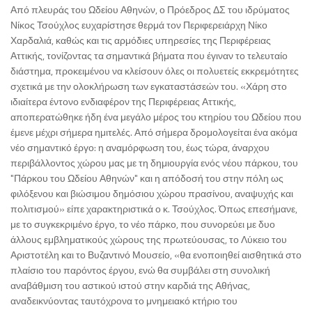
Από πλευράς του Ωδείου Αθηνών, ο Πρόεδρος ΔΣ του ιδρύματος
Νίκος Τσούχλος ευχαρίστησε θερμά τον Περιφερειάρχη Νίκο
Χαρδαλιά, καθώς και τις αρμόδιες υπηρεσίες της Περιφέρειας
Αττικής, τονίζοντας τα σημαντικά βήματα που έγιναν το τελευταίο
διάστημα, προκειμένου να κλείσουν όλες οι πολυετείς εκκρεμότητες
σχετικά με την ολοκλήρωση των εγκαταστάσεών του. «Χάρη στο
ιδιαίτερα έντονο ενδιαφέρον της Περιφέρειας Αττικής,
αποπερατώθηκε ήδη ένα μεγάλο μέρος του κτηρίου του Ωδείου που
έμενε μέχρι σήμερα ημιτελές. Από σήμερα δρομολογείται ένα ακόμα
νέο σημαντικό έργο: η αναμόρφωση του, έως τώρα, άναρχου
περιβάλλοντος χώρου μας με τη δημιουργία ενός νέου πάρκου, του
"Πάρκου του Ωδείου Αθηνών" και η απόδοσή του στην πόλη ως
φιλόξενου και βιώσιμου δημόσιου χώρου πρασίνου, αναψυχής και
πολιτισμού» είπε χαρακτηριστικά ο κ. Τσούχλος. Όπως επεσήμανε,
με το συγκεκριμένο έργο, το νέο πάρκο, που συνορεύει με δυο
άλλους εμβληματικούς χώρους της πρωτεύουσας, το Λύκειο του
Αριστοτέλη και το Βυζαντινό Μουσείο, «θα ενοποιηθεί αισθητικά στο
πλαίσιο του παρόντος έργου, ενώ θα συμβάλει στη συνολική
αναβάθμιση του αστικού ιστού στην καρδιά της Αθήνας,
αναδεικνύοντας ταυτόχρονα το μνημειακό κτήριο του