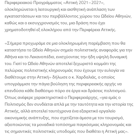
Περιφερειακού Προγράμματος «Αττική 2021–2027»,
ολοκληρώνεται η λειτουργική και αισθητική ανάπλαση των
εγκαταστάσεων και του περιβάλλοντος χώρου του Ωδείου Αθηνών,
καθώς και ο εκσυγχρονισμός του, μια δράση που έχει
χρηματοδοτηθεί εξ ολοκλήρου από την Περιφέρεια Αττικής.
«Σήμερα προχωράμε σε μια ολοκληρωμένη παρέμβαση που θα
καταστήσει το Ωδείο Αθηνών σημείο πολιτιστικής αναφοράς για την
Αθήνα και το Λεκανοπέδιο, ενισχύοντας την ήδη υψηλή δυναμική
του. Γιατί το Ωδείο Αθηνών αποτελεί ξεχωριστό κομμάτι της
πελώριας πολιτιστικής κληρονομιάς που έχουμε την ευλογία να
διαθέτουμε στην Αττική» δήλωσε ο κ. Χαρδαλιάς, ο οποίος
υπογράμμισε την πάγια βούληση της περιφερειακής αρχής να
επενδύσει κάθε διαθέσιμο πόρο σε έργα και δράσεις πολιτισμού.
Όπως ανέφερε χαρακτηριστικά ο Περιφερειάρχης, «για εμάς ο
Πολιτισμός δεν συνδέεται απλά με την ταυτότητα και την ιστορία της
Αττικής, αλλά αποτελεί ταυτόχρονα ένα εξαιρετικό εργαλείο
οικονομικής ανάπτυξης, που σχετίζεται άμεσα με τον τουρισμό,
αξιοποιώντας τα μοναδικά τοπόσημα παγκόσμιας κληρονομιάς και
τις σημαντικές πολιτιστικές υποδομές που διαθέτει η Αττική μας».