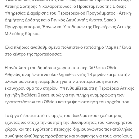
Αττικής Σωτήρης Νικολαρόπουλος, ο Προϊστάμενος της Ειδικής
Υπηρεσίας Διαχείρισης του Περιφερειακού Προγράμματος «Αττική»
Δημήτρης Δρόσης και ο Γενικός Διευθυντής Αναπτυξιακού
Προγραμματισμού, Έργων και Υποδομών της Περιφέρειας Αττικής
Μιλτιάδης Κύρκος.
Ένα πλήρως αναβαθμισμένο πολιτιστικό τοπόσημο “λάμπει” ξανά
στο κέντρο της πρωτεύουσας
Η ανάπλαση του δημόσιου χώρου που περιβάλλει το Ωδείο
Αθηνών, αναμένεται να ολοκληρωθεί εντός 18 μηνών και με αυτήν
ολοκληρώνεται η παρέμβαση για την αποπεράτωση και τον
εκσυγχρονισμό του κτηρίου. Υπενθυμίζεται, ότι η Περιφέρεια Αττικής
έχει ήδη διαθέσει 8 εκατ. ευρώ για την πλήρη αναμόρφωση των
εγκαταστάσεων του Ωδείου και την ψηφιοποίηση του αρχείου του.
Το έργο διέπεται από τις αρχές του βιοκλιματικού σχεδιασμού,
έχοντας ως στόχο την αύξηση της βιωσιμότητας του κοινόχρηστου
χώρου και της ευρύτερης περιοχής, δημιουργώντας τις κατάλληλες
συνθήκες ελεύθερης πρόσβασης και αναψυχής για τους κατοίκους