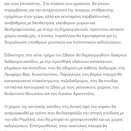
και τους επισκέπτες.. Στο πλαίσιο των εργασιών, θα γίνουν
παρεμβάσεις για την αντιμετώπιση της άναρχης στάθμευσης
οχημάτων στον χώρο, αλλά και εκτεταμένη περιβαλλοντική
αναβάθμιση με διευθετήσεις ελεύθερων χώρων και
δενδροφυτεύσεις, με στόχο τη δημιουργία ενός πρότυπου αστικού
χώρου αναψυχής, ο οποίος παράλληλα θα προσφέρεται για τη
διοργάνωση υπαίθριων μουσικών και πολιτιστικών εκδηλώσεων.
Ειδικότερα, στο νότιο τμήμα του Ωδείου θα δημιουργηθούν διακριτοί
διάδρομοι εισόδου, με την προσθήκη υδάτινων κατασκευών,
κλιμάκων και επιπέδων, που θα οδηγούν με κάθετες διαδρομές στη
Λεωφόρο Βασ. Κωνσταντίνου. Παράλληλα, στη βόρεια πλευρά θα
κατασκευαστεί πλακόστρωτος πεζοδιάδρομος, που θα συνδέει
οπτικά και λειτουργικά το Ωδείο με τους γειτονικούς χώρους του
Βυζαντινού Μουσείου και του Λυκείου Αριστοτέλη.
Ο χώρος της κεντρικής εισόδου στη δυτική όψη του κτιρίου θα
αναμορφωθεί με τρόπο που θα διασφαλίζει την οπτική σύνδεση με
την οδό Ρηγίλλης, ενώ θα μπορεί να χρησιμοποιηθεί και ως χώρος
εκδηλώσεων. Επιπροσθέτως, στην ανατολική πλευρά θα