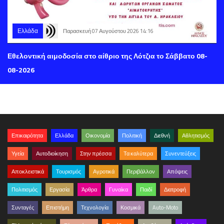
Ελλάδα
Παρασκευή 07 Αυγούστου 2026 14:16
Εθελοντική αιμοδοσία στο αίθριο της Λότζια το Σάββατο 08-
08-2026
Επικαιρότητα
Ελλάδα
Οικονομία
Πολιτική
Διεθνή
Αθλητισμός
Υγεία
Αυτοδιοίκηση
Στην πρέσσα
Τα καλύτερα
Συνεντεύξεις
Αποκλειστικά
Τουρισμός
Αγροτικά
Περιβάλλον
Απόψεις
Πολιτισμός
Εργασία
Άρθρα
Γυναίκα
Παιδί
Διατροφή
Συνταγές
Επιστήμη
Τεχνολογία
Κοσμικά
Auto-Moto