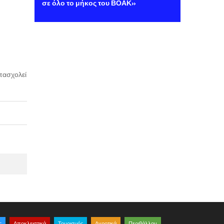
σε όλο το μήκος του ΒΟΑΚ»
απασχολεί
ς
Αποκλειστικά
Τουρισμός
Αγροτικά
Περιβάλλον