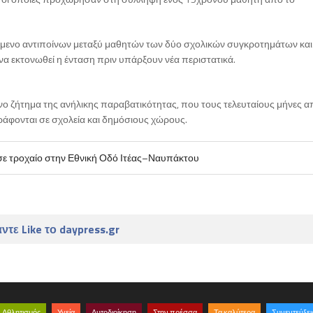
.
χόμενο αντιποίνων μεταξύ μαθητών των δύο σχολικών συγκροτημάτων και
να εκτονωθεί η ένταση πριν υπάρξουν νέα περιστατικά.
ένο ζήτημα της ανήλικης παραβατικότητας, που τους τελευταίους μήνες 
γράφονται σε σχολεία και δημόσιους χώρους.
σε τροχαίο στην Εθνική Οδό Ιτέας–Ναυπάκτου
ντε Like το daypress.gr
Αθλητισμός
Υγεία
Αυτοδιοίκηση
Στην πρέσσα
Τα καλύτερα
Συνεντεύξει