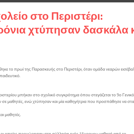
ολείο στο Περιστέρι:
ρόνια χτύπησαν δασκάλα 
ηκε το πρωί της Παρασκευής στο Περιστέρι, όταν ομάδα νεαρών εισέβα
παιδευτικό.
στερίου μπήκαν στο σχολικό συγκρότημα όπου στεγάζεται το 9ο Γενικό 
καν σε μαθητές, ενώ χτύπησαν και μία καθηγήτρια που προσπάθησε να στ
αι μαθητές.
., οι οποίες προχώρησαν στη σύλληψη ενός 15χρονου μαθητή από το