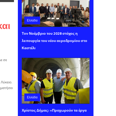
Ελλάδα
και
Παρασκευή 07 Αυγούστου 2026 14:00
Τον Νοέμβριο του 2028 στόχος η
λειτουργία του νέου αεροδρομίου στο
Καστέλι
λε σε
Λύκειο.
αματήσει
Ελλάδα
Παρασκευή 07 Αυγούστου 2026 13:40
Χρίστος Δήμας: «Προχωρούν τα έργα