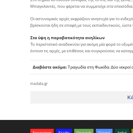
Μπαγκλαντές, που φέρεται να συμμετείχε στα επεισόδια
Οι αστυνομικές αρχές εκφράζουν ανησυχία για το ενδε
βρίσκονται ήδη σε επαφή με τους εκπαιδευτικούς, ώστε 
Στα ύψη η παραβατικότητα ανηλίκων
Το περιστατικό αναδεικνύει για ακόμη μία φορά το οξυμ
έντονα τις αρχές, με επιθέσεις και συγκρούσεις να κατα
Διαβάστε ακόμα:
Τραγωδία στη Φωκίδα: Δύο νεκροί 
madata.gr
Κά
Επικαιρότητα
Ελλάδα
Οικονομία
Πολιτική
Διεθνή