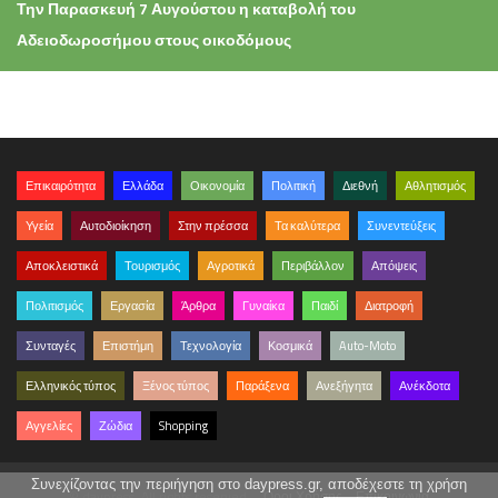
Την Παρασκευή 7 Αυγούστου η καταβολή του
Αδειοδωροσήμου στους οικοδόμους
Επικαιρότητα
Ελλάδα
Οικονομία
Πολιτική
Διεθνή
Αθλητισμός
Υγεία
Αυτοδιοίκηση
Στην πρέσσα
Τα καλύτερα
Συνεντεύξεις
Αποκλειστικά
Τουρισμός
Αγροτικά
Περιβάλλον
Απόψεις
Πολιτισμός
Εργασία
Άρθρα
Γυναίκα
Παιδί
Διατροφή
Συνταγές
Επιστήμη
Τεχνολογία
Κοσμικά
Auto-Moto
Ελληνικός τύπος
Ξένος τύπος
Παράξενα
Ανεξήγητα
Ανέκδοτα
Αγγελίες
Ζώδια
Shopping
Συνεχίζοντας την περιήγηση στο daypress.gr, αποδέχεστε τη χρήση
© daypress. All rights reserved.
Όροι Χρήσης
Επικοινωνία