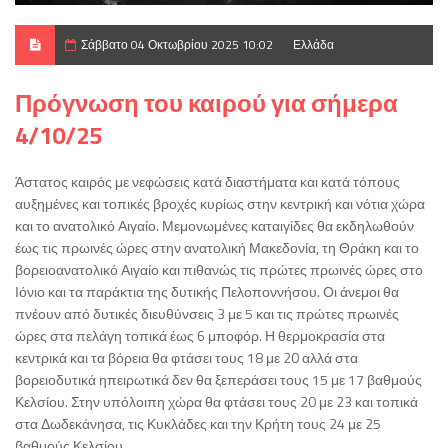
Σάββατο 04 Οκτωβρίου 2025 10:02
Ελλάδα
Πρόγνωση του καιρού για σήμερα
4/10/25
Άστατος καιρός με νεφώσεις κατά διαστήματα και κατά τόπους
αυξημένες και τοπικές βροχές κυρίως στην κεντρική και νότια χώρα
και το ανατολικό Αιγαίο. Μεμονωμένες καταιγίδες θα εκδηλωθούν
έως τις πρωινές ώρες στην ανατολική Μακεδονία, τη Θράκη και το
βορειοανατολικό Αιγαίο και πιθανώς τις πρώτες πρωινές ώρες στο
Ιόνιο και τα παράκτια της δυτικής Πελοποννήσου. Οι άνεμοι θα
πνέουν από δυτικές διευθύνσεις 3 με 5 και τις πρώτες πρωινές
ώρες στα πελάγη τοπικά έως 6 μποφόρ. Η θερμοκρασία στα
κεντρικά και τα βόρεια θα φτάσει τους 18 με 20 αλλά στα
βορειοδυτικά ηπειρωτικά δεν θα ξεπεράσει τους 15 με 17 βαθμούς
Κελσίου. Στην υπόλοιπη χώρα θα φτάσει τους 20 με 23 και τοπικά
στα Δωδεκάνησα, τις Κυκλάδες και την Κρήτη τους 24 με 25
βαθμούς Κελσίου.