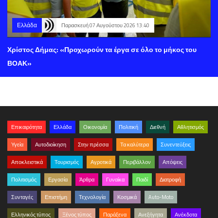
Ελλάδα
Παρασκευή 07 Αυγούστου 2026 13:40
Χρίστος Δήμας: «Προχωρούν τα έργα σε όλο το μήκος του
ΒΟΑΚ»
Επικαιρότητα
Ελλάδα
Οικονομία
Πολιτική
Διεθνή
Αθλητισμός
Υγεία
Αυτοδιοίκηση
Στην πρέσσα
Τα καλύτερα
Συνεντεύξεις
Αποκλειστικά
Τουρισμός
Αγροτικά
Περιβάλλον
Απόψεις
Πολιτισμός
Εργασία
Άρθρα
Γυναίκα
Παιδί
Διατροφή
Συνταγές
Επιστήμη
Τεχνολογία
Κοσμικά
Auto-Moto
Ελληνικός τύπος
Ξένος τύπος
Παράξενα
Ανεξήγητα
Ανέκδοτα