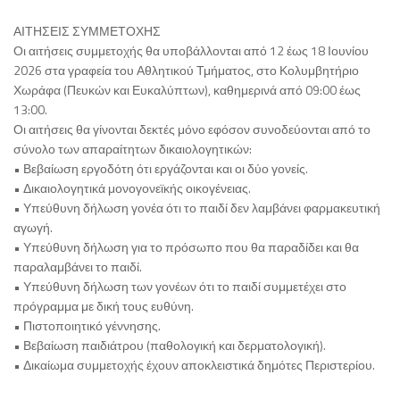
ΑΙΤΗΣΕΙΣ ΣΥΜΜΕΤΟΧΗΣ
Οι αιτήσεις συμμετοχής θα υποβάλλονται από 12 έως 18 Ιουνίου
2026 στα γραφεία του Αθλητικού Τμήματος, στο Κολυμβητήριο
Χωράφα (Πευκών και Ευκαλύπτων), καθημερινά από 09:00 έως
13:00.
Οι αιτήσεις θα γίνονται δεκτές μόνο εφόσον συνοδεύονται από το
σύνολο των απαραίτητων δικαιολογητικών:
• Βεβαίωση εργοδότη ότι εργάζονται και οι δύο γονείς.
• Δικαιολογητικά μονογονεϊκής οικογένειας.
• Υπεύθυνη δήλωση γονέα ότι το παιδί δεν λαμβάνει φαρμακευτική
αγωγή.
• Υπεύθυνη δήλωση για το πρόσωπο που θα παραδίδει και θα
παραλαμβάνει το παιδί.
• Υπεύθυνη δήλωση των γονέων ότι το παιδί συμμετέχει στο
πρόγραμμα με δική τους ευθύνη.
• Πιστοποιητικό γέννησης.
• Βεβαίωση παιδιάτρου (παθολογική και δερματολογική).
• Δικαίωμα συμμετοχής έχουν αποκλειστικά δημότες Περιστερίου.