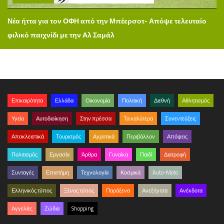
Νέα ήττα για τον ΟΦΗ από την Μπέερσοτ- Απόψε τελευταίο
φιλικό παιχνίδι με την Αλ Σαμάλ
Επικαιρότητα
Ελλάδα
Οικονομία
Πολιτική
Διεθνή
Αθλητισμός
Υγεία
Αυτοδιοίκηση
Στην πρέσσα
Τα καλύτερα
Συνεντεύξεις
Αποκλειστικά
Τουρισμός
Αγροτικά
Περιβάλλον
Απόψεις
Πολιτισμός
Εργασία
Άρθρα
Γυναίκα
Παιδί
Διατροφή
Συνταγές
Επιστήμη
Τεχνολογία
Κοσμικά
Auto-Moto
Ελληνικός τύπος
Ξένος τύπος
Παράξενα
Ανεξήγητα
Ανέκδοτα
Αγγελίες
Ζώδια
Shopping