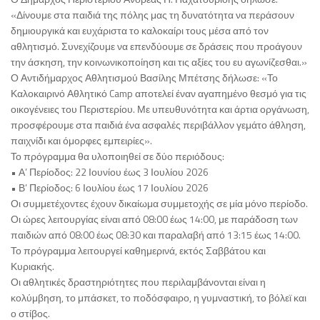
«Δίνουμε στα παιδιά της πόλης μας τη δυνατότητα να περάσουν
δημιουργικά και ευχάριστα το καλοκαίρι τους μέσα από τον
αθλητισμό. Συνεχίζουμε να επενδύουμε σε δράσεις που προάγουν
την άσκηση, την κοινωνικοποίηση και τις αξίες του ευ αγωνίζεσθαι.»
Ο Αντιδήμαρχος Αθλητισμού Βασίλης Μπέτσης δήλωσε: «Το
Καλοκαιρινό Αθλητικό Camp αποτελεί έναν αγαπημένο θεσμό για τις
οικογένειες του Περιστερίου. Με υπευθυνότητα και άρτια οργάνωση,
προσφέρουμε στα παιδιά ένα ασφαλές περιβάλλον γεμάτο άθληση,
παιχνίδι και όμορφες εμπειρίες».
Το πρόγραμμα θα υλοποιηθεί σε δύο περιόδους:
• Α’ Περίοδος: 22 Ιουνίου έως 3 Ιουλίου 2026
• Β’ Περίοδος: 6 Ιουλίου έως 17 Ιουλίου 2026
Οι συμμετέχοντες έχουν δικαίωμα συμμετοχής σε μία μόνο περίοδο.
Οι ώρες λειτουργίας είναι από 08:00 έως 14:00, με παράδοση των
παιδιών από 08:00 έως 08:30 και παραλαβή από 13:15 έως 14:00.
Το πρόγραμμα λειτουργεί καθημερινά, εκτός Σαββάτου και
Κυριακής.
Οι αθλητικές δραστηριότητες που περιλαμβάνονται είναι η
κολύμβηση, το μπάσκετ, το ποδόσφαιρο, η γυμναστική, το βόλεϊ και
ο στίβος.