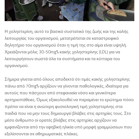
Η χοληστερίνη, αυτό το βασικό συστατικό της ζωής και της καλής
λειτουργίας του οργανισμού, μετατρέπεται σε καταστροφικό
δηλητήριο του οργανισμού όταν η τιμή της στο αίμα είναι υψηλή.
Χρειάζονται μόλις 30-50mg% κακής χοληστερίνης (LDL) για να
λειτουργήσουν σωστά όλα τα συστήματα και τα κύτταρα του
οργανισμού.
Σήμερα γίνεται από όλους αποδεκτό ότι τιμές κακής χοληστερίνης
πάνω από 70mg% αρχίζουν να γίνονται παθολογικές, ιδιαίτερα για
αυτούς που πάσχουν από στεφανιαία νόσο και γενικότερα
αρτηριοπάθειες. Όμως εξακολουθεί να παραμένει το ερώτημα πόσο
πρέπει να είναι η ανώτερη φυσιολογική τιμή χοληστερίνης στα
παιδιά που να μην τους δημιουργεί βλάβες στις αρτηρίες τους. Στο
μέσο άνθρωπο οι ορατές βλάβες στις αρτηρίες αρχίζουν να
εμφανίζονται από την εφηβική ηλικία υπό μορφή γραμμώσεων που
εξελίσσονται σε αθηρωματικές πλάκες.