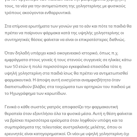
τους, τα νέα για την αντιμετώπιση της χοληστερίνης με φυσικούς
τρόπους ακούγονται ενθαρρυντικά.
Στα επίμονα ερωτήματα των γονιών για το εάν και πότε τα παιδιά θα
πρέπει να παίρνουν φάρμακα κατά της υψηλής χοληστερίνης οι
συντηρητικές θέσεις φαίνεται να είναι οι επικρατέστερες διεθνώς.
Όταν δηλαδή υπάρχει κακό οικογενειακό ιστορικό, όπως π.χ.
εμφράγματα στους γονείς ή τους στενούς συγγενείς σε ηλικίες κάτω
των 50 ετών ή πολύ περισσότερο εγκεφαλικά επεισόδια τότε η
υψηλή χοληστερίνη στα παιδιά ίσως θα πρέπει να αντιμετωπισθεί
φαρμακευτικά. Η άποψη αυτή ενισχύεται αναμφισβήτητα όταν
διαπιστωθούν βλάβες στα τοιχώματα των αρτηριών του παιδιού με
το Ηχωγράφημα των καρωτίδων.
Γενικά ο κάθε σωστός γιατρός αποφασίζει την φαρμακευτική
θεραπεία όταν εξαντλήσει όλα τα φυσικά μέσα. Αυτή η θέση φαίνεται
να βρίσκει περισσότερα ερείσματα όταν ληφθούν υπόψη και τα
συμπεράσματα της τελευταίας αυστραλιανής μελέτης, όπου οι
ερευνητές είναι κατηγορηματικοί. Οι νέοι με υψηλή χοληστερίνη όχι