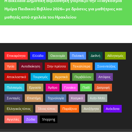
Η Βικελαία Δημοτική Βιβλιοθήκη γιορτάζει την «Παγκόσμια
Ημέρα Παιδικού Βιβλίου 2026» με δράσεις για μαθήτριες και
μαθητές από σχολεία του Ηρακλείου
Επικαιρότητα
Ελλάδα
Οικονομία
Πολιτική
Διεθνή
Αθλητισμός
Υγεία
Αυτοδιοίκηση
Στην πρέσσα
Τα καλύτερα
Συνεντεύξεις
Αποκλειστικά
Τουρισμός
Αγροτικά
Περιβάλλον
Απόψεις
Πολιτισμός
Εργασία
Άρθρα
Γυναίκα
Παιδί
Διατροφή
Συνταγές
Επιστήμη
Τεχνολογία
Κοσμικά
Auto-Moto
Ελληνικός τύπος
Ξένος τύπος
Παράξενα
Ανεξήγητα
Ανέκδοτα
Αγγελίες
Ζώδια
Shopping