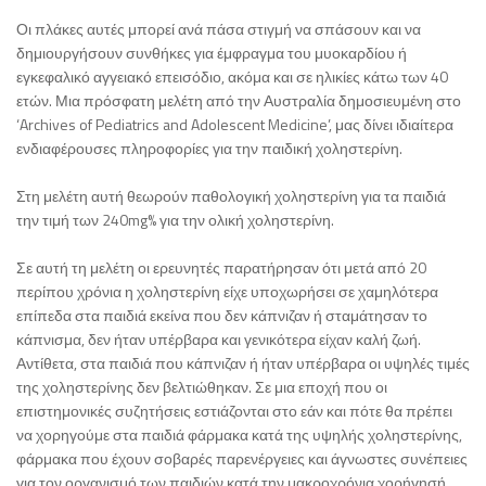
Οι πλάκες αυτές μπορεί ανά πάσα στιγμή να σπάσουν και να
δημιουργήσουν συνθήκες για έμφραγμα του μυοκαρδίου ή
εγκεφαλικό αγγειακό επεισόδιο, ακόμα και σε ηλικίες κάτω των 40
ετών. Μια πρόσφατη μελέτη από την Αυστραλία δημοσιευμένη στο
‘Archives of Pediatrics and Adolescent Medicine’, μας δίνει ιδιαίτερα
ενδιαφέρουσες πληροφορίες για την παιδική χοληστερίνη.
Στη μελέτη αυτή θεωρούν παθολογική χοληστερίνη για τα παιδιά
την τιμή των 240mg% για την ολική χοληστερίνη.
Σε αυτή τη μελέτη οι ερευνητές παρατήρησαν ότι μετά από 20
περίπου χρόνια η χοληστερίνη είχε υποχωρήσει σε χαμηλότερα
επίπεδα στα παιδιά εκείνα που δεν κάπνιζαν ή σταμάτησαν το
κάπνισμα, δεν ήταν υπέρβαρα και γενικότερα είχαν καλή ζωή.
Αντίθετα, στα παιδιά που κάπνιζαν ή ήταν υπέρβαρα οι υψηλές τιμές
της χοληστερίνης δεν βελτιώθηκαν. Σε μια εποχή που οι
επιστημονικές συζητήσεις εστιάζονται στο εάν και πότε θα πρέπει
να χορηγούμε στα παιδιά φάρμακα κατά της υψηλής χοληστερίνης,
φάρμακα που έχουν σοβαρές παρενέργειες και άγνωστες συνέπειες
για τον οργανισμό των παιδιών κατά την μακροχρόνια χορήγησή