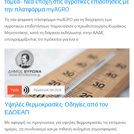
Τη νέα ψηφιακή πλατφόρμα myAGRO για τη διαχείριση των
αγροτικών επιδοτήσεων παρουσίασε ο πρωθυπουργός Κυριάκος
Μητσοτάκης, κατά τη διάρκεια εκδήλωσης στην ΑΑΔΕ,
υπογραμμίζοντας ότι πρόκειται για ένα σ
Υγεία
Πέμπτη 06.08.2026
Υψηλές θερμοκρασίες: Οδηγίες από τον
ΕΔΟΕΑΠ
Με αφορμή τις προγνώσεις για υψηλές θερμοκρασίες τις επόμενες
ημέρες, σε συνδυασμό και με πιθανή αυξημένη ατμοσφαιρική
ρύπανση, ο ΕΔΟΕΑΠ συστήνει στους ασφαλισμένους του την
παραμονή σε κλιματιζόμενο