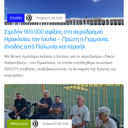
Ελλάδα
Τετάρτη 05.08.2026
Σχεδόν 900.000 αφίξεις στο αεροδρόμιο
Ηρακλείου τον Ιούλιο – Πρώτη η Γερμανία,
άνοδος από Πολωνία και Ισραήλ
Με θετικό πρόσημο έκλεισε ο Ιούλιος για το αεροδρόμιο «Νίκος
Καζαντζάκης» του Ηρακλείου, το οποίο υποδέχθηκε συνολικά
899.075 επιβάτες, επιβεβαιώνοντας τη δυναμική της Κρήτης ως
κορυφαίου
Αθλητισμός
Τετάρτη 05.08.2026
Το νέο Διοικητικό Συμβούλιο του Γ.Σ. Εργοτέλης