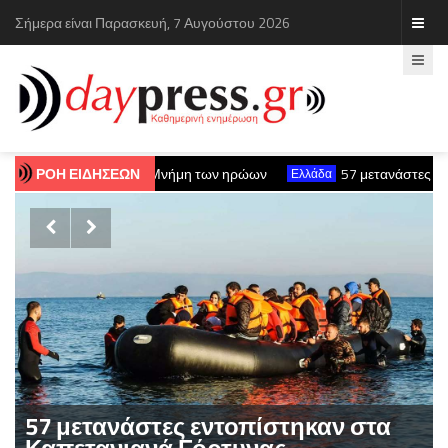
Σήμερα είναι Παρασκευή, 7 Αυγούστου 2026
ου και τιμή στη Μνήμη των ηρώων
ΡΟΗ ΕΙΔΗΣΕΩΝ
57 μετανάστες εντοπίστη
Ελλάδα
μμύρια επιβάτες τον μήνα Ιούλιο 2026
Με εντατικούς ρυθμο
Ελλάδα


Γιορτή με Κρητικά Προϊόντα, Οικοτεχνίας και Χειροτεχνίας στο ΔΕΚΚ (vi
δήλωση για την 82η Επέτειο της Μεγάλης Κύκλωσης της Εμπάρου και τ
μμύρια επιβάτες τον μήνα Ιούλιο 2026
Με εντατικούς ρυθμο
Ελλάδα
Γιορτή με Κρητικά Προϊόντα, Οικοτεχνίας και Χειροτεχνίας στο ΔΕΚΚ (vi
Εκδήλωση για την 82η Επέτειο της
Μεγάλης Κύκλωσης της Εμπάρου
και τιμή στη Μνήμη των ηρώων