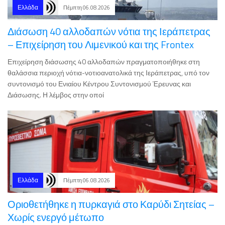
Διάσωση 40 αλλοδαπών νότια της Ιεράπετρας
– Επιχείρηση του Λιμενικού και της Frontex
Επιχείρηση διάσωσης 40 αλλοδαπών πραγματοποιήθηκε στη
θαλάσσια περιοχή νότια-νοτιοανατολικά της Ιεράπετρας, υπό τον
συντονισμό του Ενιαίου Κέντρου Συντονισμού Έρευνας και
Διάσωσης. Η λέμβος στην οποί
Ελλάδα
Πέμπτη 06.08.2026
Οριοθετήθηκε η πυρκαγιά στο Καρύδι Σητείας –
Χωρίς ενεργό μέτωπο
Η πυρκαγιά που εκδηλώθηκε τα ξημερώματα της Τετάρτης 6
Αυγούστου 2026 σε περιοχή με χαμηλή βλάστηση στο Καρύδι της