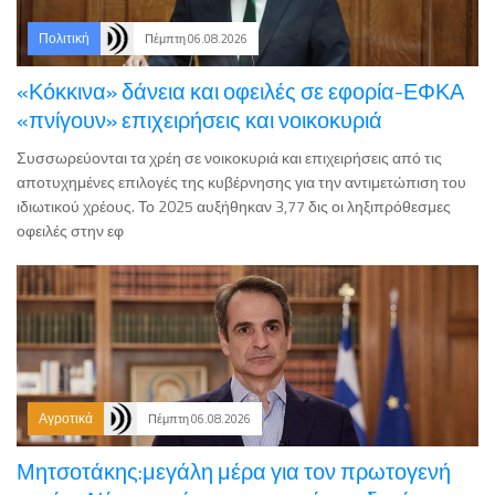
«Κόκκινα» δάνεια και οφειλές σε εφορία-ΕΦΚΑ
«πνίγουν» επιχειρήσεις και νοικοκυριά
Συσσωρεύονται τα χρέη σε νοικοκυριά και επιχειρήσεις από τις
αποτυχημένες επιλογές της κυβέρνησης για την αντιμετώπιση του
ιδιωτικού χρέους. Το 2025 αυξήθηκαν 3,77 δις οι ληξιπρόθεσμες
οφειλές στην εφ
Αγροτικά
Πέμπτη 06.08.2026
Μητσοτάκης:μεγάλη μέρα για τον πρωτογενή
τομέα- Νέα εποχή στις αγροτικές επιδοτήσεις με
την πλατφόρμα myAGRO