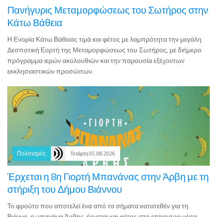
Κάτω Βάθεια
Η Ενορία Κάτω Βάθειας τιμά και φέτος με λαμπρότητα την μεγάλη
Δεσποτική Εορτή της Μεταμορφώσεως του Σωτήρος, με διήμερο
πρόγραμμα ιερών ακολουθιών και την παρουσία εξέχοντων
εκκλησιαστικών προσώπων.
Πολιτισμός
Τετάρτη 05.08.2026
Έρχεται η 8η Γιορτή Μπανάνας στην Άρβη με τη
στήριξη του Δήμου Βιάννου
Το φρούτο που αποτελεί ένα από τα σήματα κατατεθέν για τη
Βιάννο, η μπανάνα Άρβης, έρχεται και φέτος στο επίκεντρο μέσα
από την 8η Γιορτή Μπανάνας που «ανοίγει τις πύλες της» στο