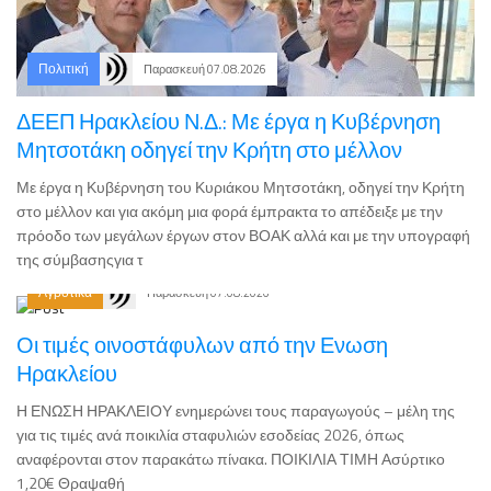
Πολιτική
Παρασκευή 07.08.2026
ΔΕΕΠ Ηρακλείου Ν.Δ.: Με έργα η Κυβέρνηση
Μητσοτάκη οδηγεί την Κρήτη στο μέλλον
Με έργα η Κυβέρνηση του Κυριάκου Μητσοτάκη, οδηγεί την Κρήτη
στο μέλλον και για ακόμη μια φορά έμπρακτα το απέδειξε με την
πρόοδο των μεγάλων έργων στον ΒΟΑΚ αλλά και με την υπογραφή
της σύμβασηςγια τ
Αγροτικά
Παρασκευή 07.08.2026
Οι τιμές οινοστάφυλων από την Ενωση
Ηρακλείου
Η ΕΝΩΣΗ ΗΡΑΚΛΕΙΟΥ ενημερώνει τους παραγωγούς – μέλη της
για τις τιμές ανά ποικιλία σταφυλιών εσοδείας 2026, όπως
αναφέρονται στον παρακάτω πίνακα. ΠΟΙΚΙΛΙΑ ΤΙΜΗ Ασύρτικο
1,20€ Θραψαθή