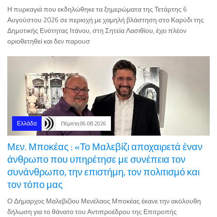
Δημοτικής Ενότητας Ιτάνου, στη Σητεία Λασιθίου, έχει πλέον
οριοθετηθεί και δεν παρουσ
Ελλάδα
Πέμπτη 06.08.2026
Μεν. Μποκέας : «Το Μαλεβίζι αποχαιρετά έναν
άνθρωπο που υπηρέτησε με συνέπεια τον
συνάνθρωπο, την επιστήμη, τον πολιτισμό και
τον τόπο μας
Ο Δήμαρχος Μαλεβιζίου Μενέλαος Μποκέας έκανε την ακόλουθη
δήλωση για το θάνατο του Αντιπροέδρου της Επιτροπής
Εποπτείας της Δημοτικής Πινακοθήκης Παναγιώτη Μαματζάκη: «Η
αιφνίδια είδηση της απώ