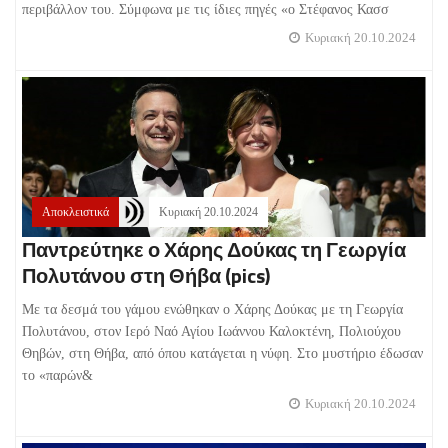
περιβάλλον του. Σύμφωνα με τις ίδιες πηγές «ο Στέφανος Κασσ
Κυριακή 20.10.2024
Αποκλειστικά
Κυριακή 20.10.2024
Παντρεύτηκε ο Χάρης Δούκας τη Γεωργία
Πολυτάνου στη Θήβα (pics)
Με τα δεσμά του γάμου ενώθηκαν ο Χάρης Δούκας με τη Γεωργία
Πολυτάνου, στον Ιερό Ναό Αγίου Ιωάννου Καλοκτένη, Πολιούχου
Θηβών, στη Θήβα, από όπου κατάγεται η νύφη. Στο μυστήριο έδωσαν
το «παρών&
Κυριακή 20.10.2024