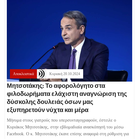
Αποκλειστικά
Κυριακή 20.10.2024
Μητσοτάκης: Το αφορολόγητο στα
φιλοδωρήματα ελάχιστη αναγνώριση της
δύσκολης δουλειάς όσων μας
εξυπηρετούν νύχτα και μέρα
Μήνυμα στους γιατρούς που υπερσυνταγογραφούν, έστειλε ο
Κυριάκος Μητσοτάκης, στην εβδομαδιαία ανασκόπησή του μέσω
Facebook. Ο κ. Μητσοτάκης έκανε επίσης αναφορά στη ρύθμιση για