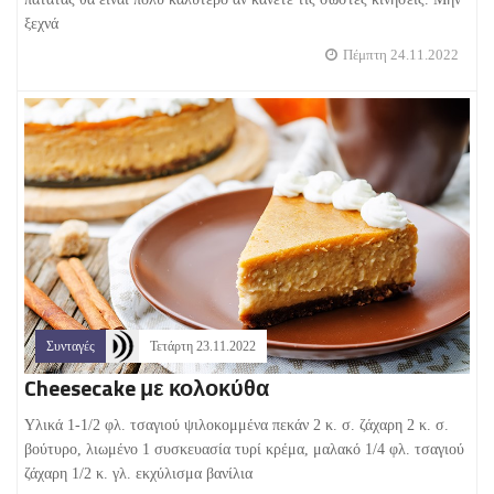
ξεχνά
Πέμπτη 24.11.2022
Συνταγές
Τετάρτη 23.11.2022
Cheesecake με κολοκύθα
Υλικά 1-1/2 φλ. τσαγιού ψιλοκομμένα πεκάν 2 κ. σ. ζάχαρη 2 κ. σ.
βούτυρο, λιωμένο 1 συσκευασία τυρί κρέμα, μαλακό 1/4 φλ. τσαγιού
ζάχαρη 1/2 κ. γλ. εκχύλισμα βανίλια