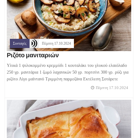
Συνταγές
Πέμπτη 17.10.2024
Ριζότο μανιταριών
Υλικά 1 ψιλοκομμένο κρεμμύδι 1 κουταλάκι του γλυκού ελαιόλαδο
250 γρ. μανιτάρια 1 ζωμό λαχανικών 50 γρ. πορτσίνι 300 γρ. ρύζι για
ριζότο Λίγο μαϊντανό Τριμμένη παρμεζάνα Εκτέλεση Σοτάρετε
Πέμπτη 17.10.2024