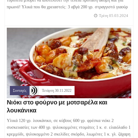
τυρόπιτα μπορεί να αποτελέσει την τέλεια πρόταση ακόμη και για
πρωινό! Υλικά που θα χρειαστείς: 3 αβγά 200 γρ. στραγγιστό γιαούρ
Τρίτη 05.03.2024
Συνταγές
Τετάρτη 30.11.2022
Νιόκι στο φούρνο με μοτσαρέλα και
λουκάνικα
Υλικά 120 γρ. λουκάνικο, σε κύβους 600 γρ. φρέσκα νιόκι 2
συσκευασίες των 400 γρ. ψιλοκομμένες ντομάτες 1 κ. σ. ελαιόλαδο 1
κρεμμύδι, ψιλοκομμένο 2 σκελίδες σκόρδο, λιωμένες 1 κ. γλ. ζάχαρη