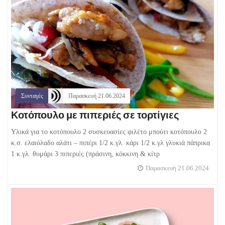
Συνταγές
Παρασκευή 21.06.2024
Κοτόπουλο με πιπεριές σε τορτίγιες
Υλικά για το κοτόπουλο 2 συσκευασίες φιλέτο μπούτι κοτόπουλο 2
κ.σ. ελαιόλαδο αλάτι – πιπέρι 1/2 κ.γλ. κάρι 1/2 κ.γλ γλυκιά πάπρικα
1 κ.γλ. θυμάρι 3 πιπεριές (πράσινη, κόκκινη & κίτρ
Παρασκευή 21.06.2024