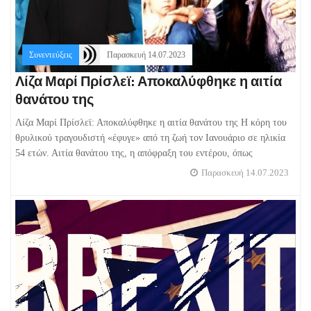
Συνεντεύξεις
Παρασκευή 14.07.2023
Λίζα Μαρί Πρίσλεϊ: Αποκαλύφθηκε η αιτία
θανάτου της
Λίζα Μαρί Πρίσλεϊ: Αποκαλύφθηκε η αιτία θανάτου της Η κόρη του
θρυλικού τραγουδιστή «έφυγε» από τη ζωή τον Ιανουάριο σε ηλικία
54 ετών. Αιτία θανάτου της, η απόφραξη του εντέρου, όπως
Παρασκευή 14.07.2023