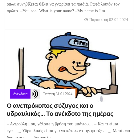
όπως συνηθίζεται θέλει να γνωρίσει τα παιδιά. Ρωτά λοιπόν τον
πρώτο. –You son. What is your name? –My name is Jim
Παρασκευή 02.02.2024
Ανέκδοτα
Τετάρτη 31.01.2024
Ο ανεπρόκοπος σύζυγος και ο
υδραυλικός... Το ανέκδοτο της ημέρας
– Αντρούλη μου, χάλασε η βρύση του μπάνιου… – Και τι είμαι
εγώ…;;; Υδραυλικός είμαι για να κάτσω να την φτιάξω…;;; Μετά από
δυο μέρες… – Αντρούλη