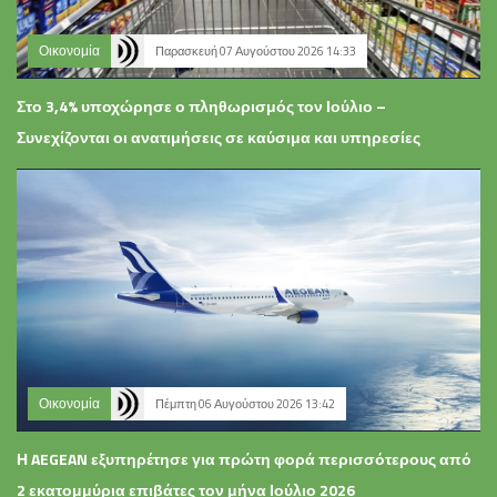
Οικονομία
Παρασκευή 07 Αυγούστου 2026 14:33
Στο 3,4% υποχώρησε ο πληθωρισμός τον Ιούλιο –
Συνεχίζονται οι ανατιμήσεις σε καύσιμα και υπηρεσίες
Οικονομία
Πέμπτη 06 Αυγούστου 2026 13:42
Η AEGEAN εξυπηρέτησε για πρώτη φορά περισσότερους από
2 εκατομμύρια επιβάτες τον μήνα Ιούλιο 2026