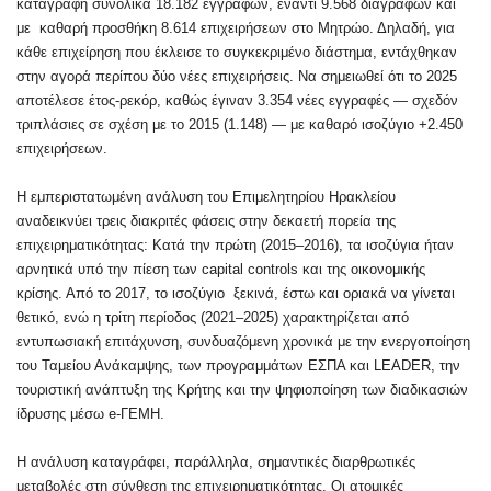
καταγραφή συνολικά 18.182 εγγραφών, έναντι 9.568 διαγραφών και
με καθαρή προσθήκη 8.614 επιχειρήσεων στο Μητρώο. Δηλαδή, για
κάθε επιχείρηση που έκλεισε το συγκεκριμένο διάστημα, εντάχθηκαν
στην αγορά περίπου δύο νέες επιχειρήσεις. Να σημειωθεί ότι το 2025
αποτέλεσε έτος-ρεκόρ, καθώς έγιναν 3.354 νέες εγγραφές — σχεδόν
τριπλάσιες σε σχέση με το 2015 (1.148) — με καθαρό ισοζύγιο +2.450
επιχειρήσεων.
Η εμπεριστατωμένη ανάλυση του Επιμελητηρίου Ηρακλείου
αναδεικνύει τρεις διακριτές φάσεις στην δεκαετή πορεία της
επιχειρηματικότητας: Κατά την πρώτη (2015–2016), τα ισοζύγια ήταν
αρνητικά υπό την πίεση των capital controls και της οικονομικής
κρίσης. Από το 2017, το ισοζύγιο ξεκινά, έστω και οριακά να γίνεται
θετικό, ενώ η τρίτη περίοδος (2021–2025) χαρακτηρίζεται από
εντυπωσιακή επιτάχυνση, συνδυαζόμενη χρονικά με την ενεργοποίηση
του Ταμείου Ανάκαμψης, των προγραμμάτων ΕΣΠΑ και LEADER, την
τουριστική ανάπτυξη της Κρήτης και την ψηφιοποίηση των διαδικασιών
ίδρυσης μέσω e-ΓΕΜΗ.
Η ανάλυση καταγράφει, παράλληλα, σημαντικές διαρθρωτικές
μεταβολές στη σύνθεση της επιχειρηματικότητας. Οι ατομικές