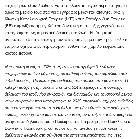
επιχειρήσεις εξακολουθούν να αποτελούν τη μεγαλύτερη κατηγορία,
όμως το μερίδιό τους στις νέες εγγραφές μειώνεται αισθητά, ενώ η
Ιδιωτική Κεφαλαιουχική Εταιρεία (ΙΚΕ) και η Ετερόρρυθμη Εταιρεία
(ΕΕ) εμφανίζουν τη μεγαλύτερη δυναμική ανάπτυξης γεγονός που
καταγράφεται ως σημαντική δομική μεταβολή. Η τάση αυτή
αντικατοπτρίζει την επιλογή των νέων επιχειρηματιών προς ευέλικτα
εταιρικά σχήματα με περιορισμένη ευθύνη και χαμηλό κεφαλαιακό
κόστος εισόδου.
«
Για πρώτη φορά, το 2025 το Ηράκλειο καταγράφει 3.354 νέες
επιχειρήσεις σε ένα μόνο έτος, με καθαρή αύξηση του μητρώου κατά
2.450 μονάδες. Πρόκειται για αριθμούς που μιλούν από μόνοι τους. Η
καθαρή αύξηση στην δεκαετία κατά 8.614 επιχειρήσεις, η συνεχής
βελτίωση του ισοζυγίου εγγραφών και διαγραφών και το ιστορικό ρεκόρ
νέων εγγραφών που καταγράφηκε το 2025 αποτελούν ισχυρές ενδείξεις
ότι η επιχειρηματικότητα στο Ηράκλειο όχι μόνο άντεξε στις διαδοχικές
κρίσεις, αλλά έχει περάσει σε μια νέα φάση ανάπτυξης και δυναμισμού
»
ανέφερε σε δηλώσεις του ο Πρόεδρος του Επιμελητηρίου Ηρακλείου κ.
Βαγγέλης Καρκανάκης και τόνισε ότι «
η ανάλυση αναδεικνύει τις
βαθύτερες αλλαγές στη σύνθεση της επιχειρηματικότητας, τις νέες