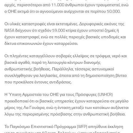
αρχές, περισσότεροι από 11.000 άνθρωποι έχουν τραυματιστεί, ενώ
ο ΟΗΕ εκτιμά ότι οι αγνοούμενοι ανέρχονται σε περίπου 50.000.
Οι υλικές καταστροφές είναι εκτεταμένες. Δορυφορικές εικόνες της
NASA δείχνουν ότι σχεδόν 59.000 κτίρια έχουν υποστεί ζημιές ή
έχουν καταστραφεί, ενώ σε πολλές περιοχές βασικές υποδομές και
δίκτυα επικοινωνιών έχουν καταρρεύσει.
Οι πληγέντες καταγγέλλουν σοβαρές ελλείψεις σε τρόφιμα, νερό και
βασικά αγαθά, παρά τη λειτουργία κέντρων διανομής
ανθρωπιστικής βοήθειας. Παράλληλα, τέσσερις αστυνομικοί
συνελήφθησαν για λεηλασίες, έπειτα από τη δημοσιοποίηση βίντεο
που προκάλεσε έντονες αντιδράσεις.
Η Ύπατη Αρμοστεία του ΟΗΕ για τους Πρόσφυγες (UNHCR)
προειδοποιεί ότι οι βασικές υπηρεσίες έχουν καταρρεύσει σε μεγάλο
μέρος της Λα Γουάιρα, ενώ η ένταση μεταξύ των κατοίκων αυξάνεται
λόγω της περιορισμένης πρόσβασης στην ανθρωπιστική βοήθεια.
Το Παγκόσμιο Επισιτιστικό Πρόγραμμα (WFP) απηύθυνε έκκληση
για τη συγκέντρωση 50 εκατ. δολαρίων, ώστε να εξασφαλιστεί η