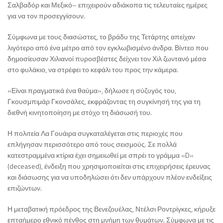
Σαλβαδόρ και Μεξικό– επιχειρούν αδιάκοπα τις τελευταίες ημέρες
για να τον προσεγγίσουν.
Σύμφωνα με τους διασώστες, το βράδυ της Τετάρτης απείχαν
λιγότερο από ένα μέτρο από τον εγκλωβισμένο άνδρα. Βίντεο που
δημοσίευσαν Χιλιανοί πυροσβέστες δείχνει τον Χιλ ζωντανό μέσα
στο φυλάκιο, να στρέφει το κεφάλι του προς την κάμερα.
«Είναι πραγματικά ένα θαύμα», δήλωσε η σύζυγός του,
Γκουσμπιμάρ Γκονσάλες, εκφράζοντας τη συγκίνησή της για τη
διεθνή κινητοποίηση με στόχο τη διάσωσή του.
Η πολιτεία Λα Γουάιρα συγκαταλέγεται στις περιοχές που
επλήγησαν περισσότερο από τους σεισμούς. Σε πολλά
κατεστραμμένα κτίρια έχει σημειωθεί με σπρέι το γράμμα «D»
(deceased), ένδειξη που χρησιμοποιείται στις επιχειρήσεις έρευνας
και διάσωσης για να υποδηλώσει ότι δεν υπάρχουν πλέον ενδείξεις
επιζώντων.
Η μεταβατική πρόεδρος της Βενεζουέλας, Ντέλσι Ροντρίγκες, κήρυξε
επταήμερο εθνικό πένθος στη μνήμη των θυμάτων. Σύμφωνα με τις