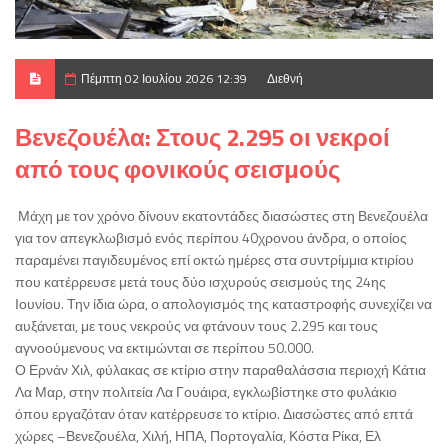
Πέμπτη 02 Ιουλίου 2026 12:39
Διεθνή
Βενεζουέλα: Στους 2.295 οι νεκροί
από τους φονικούς σεισμούς
Μάχη με τον χρόνο δίνουν εκατοντάδες διασώστες στη Βενεζουέλα
για τον απεγκλωβισμό ενός περίπου 40χρονου άνδρα, ο οποίος
παραμένει παγιδευμένος επί οκτώ ημέρες στα συντρίμμια κτιρίου
που κατέρρευσε μετά τους δύο ισχυρούς σεισμούς της 24ης
Ιουνίου. Την ίδια ώρα, ο απολογισμός της καταστροφής συνεχίζει να
αυξάνεται, με τους νεκρούς να φτάνουν τους 2.295 και τους
αγνοούμενους να εκτιμώνται σε περίπου 50.000.
Ο Ερνάν Χιλ, φύλακας σε κτίριο στην παραθαλάσσια περιοχή Κάτια
Λα Μαρ, στην πολιτεία Λα Γουάιρα, εγκλωβίστηκε στο φυλάκιο
όπου εργαζόταν όταν κατέρρευσε το κτίριο. Διασώστες από επτά
χώρες –Βενεζουέλα, Χιλή, ΗΠΑ, Πορτογαλία, Κόστα Ρίκα, Ελ