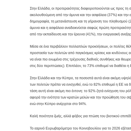
Στην Ελλάδα, οι προτεραιότητες διαφοροποιούνται ως προς τη σε
ακολουθούμενη από την άμυνα και την ασφάλεια (37%) και την εν
δημογραφία, τη μετανάστευση και τη γήρανση του πληθυσμού (28
άμυνα και η ασφάλεια αναδεικνύεται σαφώς πρώτη προτεραιότ
από την εκπαίδευση και την έρευνα (41%), την ενεργειακή ανεξ
Μέσα σε ένα περιβάλλον πολλαπλών προκλήσεων, οι πολίτες θέλου
προστασία των πολιτών από παγκόσμιες κρίσεις και κινδύνους α
να είναι πιο ενωμένα στις τρέχουσες διεθνείς συνθήκες και θεωρ
στις δύο περιπτώσεις). Επιπλέον, το 73% επιθυμεί να διαθέτει η
Στην Ελλάδα και την Κύπρο, τα ποσοστά αυτά είναι ακόμη υψηλ
των πολιτών πρέπει να ενισχυθεί, ενώ το 82% επιθυμεί η ΕΕ να
τάση αυτή είναι ακόμη πιο έντονη: το 92% ζητά ενίσχυση του ρ
αφορά την ενότητα των κρατών μελών και την προώθηση του σεβ
ενώ στην Κύπρο ανέρχεται στο 94%.
Καλή ποιότητα ζωής, αλλά φόβος για πτώση του βιοτικού επιπέ
Το εαρινό Ευρωβαρόμετρο του Κοινοβουλίου για το 2026 εξέτασε 