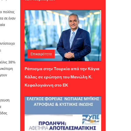
ι πολίτες
τα σε έναν
αία
ντίστοιχο
.
Επικαιρότητα
 μόλις 38%
Παρασκευή 24 Ιουλίου 2026 12:24
Ράπισμα στην Τουρκία από την Κάγια
νικότερη
έγουν
Κάλας σε ερώτηση του Μανώλη Κ.
Κεφαλογιάννη στο ΕΚ
ήτευση
α
νάδας