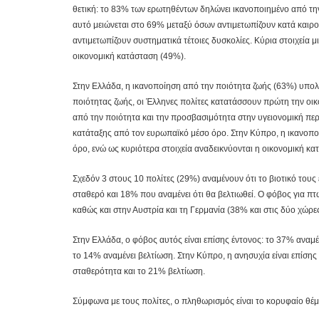
θετική: το 83% των ερωτηθέντων δηλώνει ικανοποιημένο από την
αυτό μειώνεται στο 69% μεταξύ όσων αντιμετωπίζουν κατά καιρ
αντιμετωπίζουν συστηματικά τέτοιες δυσκολίες. Κύρια στοιχεία 
οικονομική κατάσταση (49%).
Στην Ελλάδα, η ικανοποίηση από την ποιότητα ζωής (63%) υπολ
ποιότητας ζωής, οι Έλληνες πολίτες κατατάσσουν πρώτη την οι
από την ποιότητα και την προσβασιμότητα στην υγειονομική περ
κατάταξης από τον ευρωπαϊκό μέσο όρο. Στην Κύπρο, η ικανοπο
όρο, ενώ ως κυριότερα στοιχεία αναδεικνύονται η οικονομική κα
Σχεδόν 3 στους 10 πολίτες (29%) αναμένουν ότι το βιοτικό τους 
σταθερό και 18% που αναμένει ότι θα βελτιωθεί. Ο φόβος για πτ
καθώς και στην Αυστρία και τη Γερμανία (38% και στις δύο χώρες
Στην Ελλάδα, ο φόβος αυτός είναι επίσης έντονος: το 37% αναμέν
το 14% αναμένει βελτίωση. Στην Κύπρο, η ανησυχία είναι επίση
σταθερότητα και το 21% βελτίωση.
Σύμφωνα με τους πολίτες, ο πληθωρισμός είναι το κορυφαίο θέ