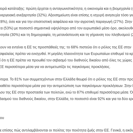
ιρά κατάταξης: πρώτη έρχεται η ανταγωνιστικότητα, η οικονομία και η βιομηχανία 
εργειακή ανεξαρτησία (32%). Αξιοσημείωτη είναι επίσης η ισχυρή ανησυχία τόσο γι
%), όσο και για την επισιτιστική ασφάλεια και την αγροτική παραγωγή (27%). Στην
ητα (53%) με ποσοστό σημαντικά υψηλότερο από τον ευρωπαϊκό μέσο όρο, ακολου
αρτησία (30%) και τη δημογραφία, τη μετανάστευση και τη γήρανση του πληθυσμού 
ν να εντείνει η ΕΕ τις προσπάθειές της: το 68% πιστεύει ότι ο ρόλος της ΕΕ στην
σφαλείας πρέπει να ενισχυθεί. Η μεγάλη πλειονότητα των Ευρωπαίων επιθυμεί τα κ
εί ότι η ΕΕ πρέπει να προωθεί τον σεβασμό του διεθνούς δικαίου από όλες τις χώρες
 ΕΕ περισσότερα μέσα για να αντιμετωπίζει τις παγκόσμιες προκλήσεις.
ότερα. Το 81% των συμμετεχόντων στην Ελλάδα θεωρεί ότι ο ρόλος της ΕΕ στην πρ
 διαθέτει περισσότερα μέσα για την αντιμετώπιση των παγκόσμιων προκλήσεων. Στην
όλου της ΕΕ στην προστασία των πολιτών, ενώ το 87% επιθυμεί περισσότερα μέσα. 
ασμού του διεθνούς δικαίου, στην Ελλάδα, το ποσοστό είναι 92% και για τα δύο ε
δου
επίσης πώς αντιλαμβάνονται οι πολίτες την ποιότητα ζωής στην ΕΕ. Γενικά, η εικόν