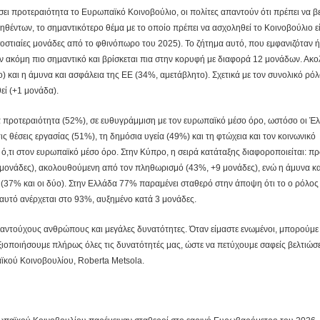
ώσει προτεραιότητα το Ευρωπαϊκό Κοινοβούλιο, οι πολίτες απαντούν ότι πρέπει να βε
θέντων, το σημαντικότερο θέμα με το οποίο πρέπει να ασχοληθεί το Κοινοβούλιο εί
σοστιαίες μονάδες από το φθινόπωρο του 2025). Το ζήτημα αυτό, που εμφανιζόταν 
ν ακόμη πιο σημαντικό και βρίσκεται πια στην κορυφή με διαφορά 12 μονάδων. Ακ
) και η άμυνα και ασφάλεια της ΕΕ (34%, αμετάβλητο). Σχετικά με τον συνολικό ρόλ
εί (+1 μονάδα).
 προτεραιότητα (52%), σε ευθυγράμμιση με τον ευρωπαϊκό μέσο όρο, ωστόσο οι Έ
ις θέσεις εργασίας (51%), τη δημόσια υγεία (49%) και τη φτώχεια και τον κοινωνικό
,τι στον ευρωπαϊκό μέσο όρο. Στην Κύπρο, η σειρά κατάταξης διαφοροποιείται: π
2 μονάδες), ακολουθούμενη από τον πληθωρισμό (43%, +9 μονάδες), ενώ η άμυνα κα
η (37% και οι δύο). Στην Ελλάδα 77% παραμένει σταθερό στην άποψη ότι το ο ρόλος
αυτό ανέρχεται στο 93%, αυξημένο κατά 3 μονάδες.
λαντούχους ανθρώπους και μεγάλες δυνατότητες. Όταν είμαστε ενωμένοι, μπορούμε
ξιοποιήσουμε πλήρως όλες τις δυνατότητές μας, ώστε να πετύχουμε σαφείς βελτιώσε
κού Κοινοβουλίου, Roberta Metsola.