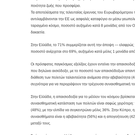
ποιότητα ζωής που προσφέρει.
Τα αποτελέσματα της τελευταίας έρευνας του Ευρωβαρόμετρου τ
αντιλαμβάνονται την ΕΕ ως ασφαλές καταφύγιο εν μέσω γεωπολι
ταραγμένο κόσμο, ποσοστό αυξημένο κατά 8 μονάδες από τον Οκ
δεκαετία.
Στην Ελλάδα, το 71% συμμερίζεται αυτή την άποψη — ελαφρώς χ
ποσοστό ανέρχεται στο 69%, αυξημένο κατά μόλις 1 μονάδα απ
Οι πρόσφατες παγκόσμιες εξελίξεις έχουν εντείνει την απαισιοδ
που δηλώνει αισιόδοξο, με το ποσοστό των απαισιόδοξων απαντ
διάθεση των πολιτών ταλαντεύεται ανάμεσα στην αβεβαιότητα (44
συχνότερα για να περιγράψουν την τρέχουσα συναισθηματική τ
Στην Ελλάδα, η απαισιοδοξία για το μέλλον του κόσμου βρίσκετ
συναισθηματική κατάσταση των πολιτών είναι σαφώς χειρότερη: 
(48%), με την ελπίδα να συγκεντρώνει μόλις 36%. Στην Κύπρο, η
συναισθήματα είναι η αβεβαιότητα (56%) και η απογοήτευση (4
μεταξύ τους.