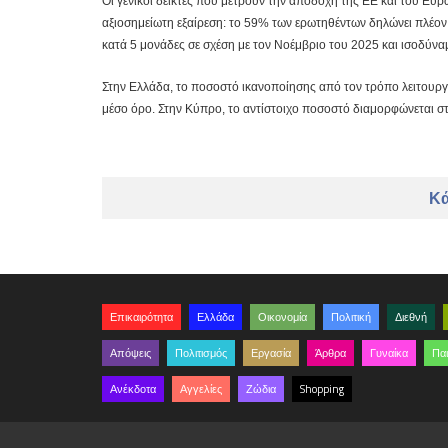
Οι γενικοί δείκτες που μετρούν την αποδοχή της ΕΕ και του Ε
αξιοσημείωτη εξαίρεση: το 59% των ερωτηθέντων δηλώνει πλέον
κατά 5 μονάδες σε σχέση με τον Νοέμβριο του 2025 και ισοδύνα
Στην Ελλάδα, το ποσοστό ικανοποίησης από τον τρόπο λειτουργ
μέσο όρο. Στην Κύπρο, το αντίστοιχο ποσοστό διαμορφώνεται σ
Κά
Επικαιρότητα
Ελλάδα
Οικονομία
Πολιτική
Διεθνή
Απόψεις
Πολιτισμός
Εργασία
Άρθρα
Γυναίκα
Παι
Ανέκδοτα
Αγγελίες
Ζώδια
Shopping