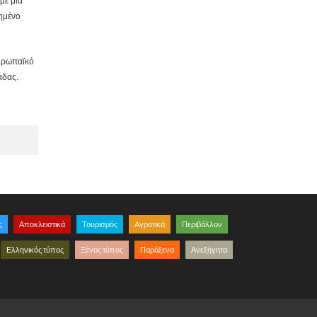
με μία
ημένο
ευρωπαϊκό
άδας.
ς
Αποκλειστικά
Τουρισμός
Αγροτικά
Περιβάλλον
Ελληνικός τύπος
Ξένος τύπος
Παράξενα
Ανεξήγητα