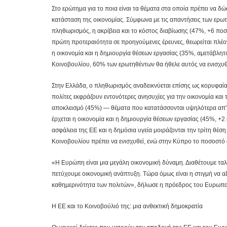
Στο ερώτημα για το ποια είναι τα θέματα στα οποία πρέπει να δ
κατάσταση της οικονομίας. Σύμφωνα με τις απαντήσεις των ερωτη
πληθωρισμός, η ακρίβεια και το κόστος διαβίωσης (47%, +6 πο
πρώτη προτεραιότητα σε προηγούμενες έρευνες, θεωρείται πλέο
η οικονομία και η δημιουργία θέσεων εργασίας (35%, αμετάβλητο
Κοινοβουλίου, 60% των ερωτηθέντων θα ήθελε αυτός να ενισχυθ
Στην Ελλάδα, ο πληθωρισμός αναδεικνύεται επίσης ως κορυφαία
πολίτες εκφράζουν εντονότερες ανησυχίες για την οικονομία και τ
αποκλεισμό (45%) — θέματα που κατατάσσονται υψηλότερα απ' ό
έρχεται η οικονομία και η δημιουργία θέσεων εργασίας (45%, +
ασφάλεια της ΕΕ και η δημόσια υγεία μοιράζονται την τρίτη θέσ
Κοινοβουλίου πρέπει να ενισχυθεί, ενώ στην Κύπρο το ποσοστό 
«Η Ευρώπη είναι μια μεγάλη οικονομική δύναμη. Διαθέτουμε τα
πετύχουμε οικονομική ανάπτυξη. Τώρα όμως είναι η στιγμή να α
καθημερινότητα των πολιτών», δήλωσε η πρόεδρος του Ευρωπαϊ
Η ΕΕ και το Κοινοβούλιό της: μια ανθεκτική δημοκρατία