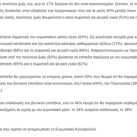
 ποιότητα ζωής του, ενώ το 17% δηλώνει ότι δεν είναι ικανοποιημένο. Ωστόσο, το 
ούς δυσκολίες στην εξόφληση των λογαριασμών τους και σε μόλις 40% μεταξύ όσων
μιας καλής ποιότητας ζωής θεωρούνται η καλή σωματική και ψυχική υγεία (51%) και 
είπεται σημαντικά του ευρωπαϊκού μέσου όρου (83%). Ως κυριότερα στοιχεία μιας 
κονομική κατάσταση και την ικανότητα κάλυψης καθημερινών εξόδων (72%), ακολο
ίθαλψη (68%) και τη σωματική και ψυχική υγεία (66%), διαφοροποιούμενοι ως προς
ίηση από την ποιότητα ζωής (82%) βρίσκεται σε επίπεδα παρόμοια με τον ευρωπαϊ
τάσταση (65%) και η σωματική και ψυχική υγεία (62%).
επίπεδο θα χειροτερεύσει τα επόμενα χρόνια, έναντι 50% που θεωρεί ότι θα παραμεί
ώση του βιοτικού επιπέδου είναι εντονότερος στη Γαλλία (44%), την Πορτογαλία (3
).
ει επιδείνωση του βιοτικού επιπέδου, ενώ το 46% εκτιμά ότι θα παραμείνει σταθερό
ς αυξημένη σε σχέση με τον ευρωπαϊκό μέσο: το 34% αναμένει επιδείνωση, το 38%
μα που πρέπει να αντιμετωπίσει το Ευρωπαϊκό Κοινοβούλιο