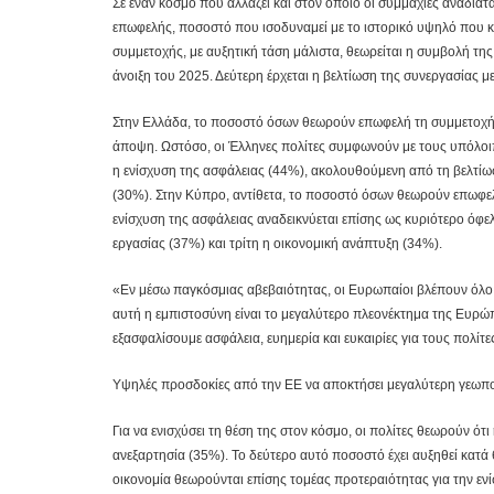
Σε έναν κόσμο που αλλάζει και στον οποίο οι συμμαχίες αναδια
επωφελής, ποσοστό που ισοδυναμεί με το ιστορικό υψηλό που 
συμμετοχής, με αυξητική τάση μάλιστα, θεωρείται η συμβολή τη
άνοιξη του 2025. Δεύτερη έρχεται η βελτίωση της συνεργασίας 
Στην Ελλάδα, το ποσοστό όσων θεωρούν επωφελή τη συμμετοχή 
άποψη. Ωστόσο, οι Έλληνες πολίτες συμφωνούν με τους υπόλοι
η ενίσχυση της ασφάλειας (44%), ακολουθούμενη από τη βελτίω
(30%). Στην Κύπρο, αντίθετα, το ποσοστό όσων θεωρούν επωφελ
ενίσχυση της ασφάλειας αναδεικνύεται επίσης ως κυριότερο όφελ
εργασίας (37%) και τρίτη η οικονομική ανάπτυξη (34%).
«Εν μέσω παγκόσμιας αβεβαιότητας, οι Ευρωπαίοι βλέπουν όλο
αυτή η εμπιστοσύνη είναι το μεγαλύτερο πλεονέκτημα της Ευρώ
εξασφαλίσουμε ασφάλεια, ευημερία και ευκαιρίες για τους πολί
Υψηλές προσδοκίες από την ΕΕ να αποκτήσει μεγαλύτερη γεωπο
Για να ενισχύσει τη θέση της στον κόσμο, οι πολίτες θεωρούν ότ
ανεξαρτησία (35%). Το δεύτερο αυτό ποσοστό έχει αυξηθεί κατά 
οικονομία θεωρούνται επίσης τομέας προτεραιότητας για την εν