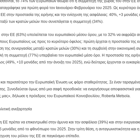
τάσσονται, το 74% των Ευρωπαίων θεωρεί ότι η συμμετοχή της χώρας του στην ΕΕ εί
καταγράφηκε για πρώτη φορά τον Ιανουάριο-Φεβρουάριο του 2025. Ως κυριότερο ό
ς ΕΕ στην προστασία της ειρήνης και την ενίσχυση της ασφάλειας: 40%, +3 μονάδες
μεταξύ των κρατών μελών που συνεπάγεται η συμμετοχή (34%).
στην ΕΕ (63%) υπολείπεται του ευρωπαϊκού μέσου όρου, με το 32% να εκφράζει αν
πους Ευρωπαίους ως προς το κυριότερο όφελος: πρώτη έρχεται η προστασία της ει
ση της συνεργασίας μεταξύ κρατών μελών (30%) και τη συμβολή στην οικονομική α
ή τη συμμετοχή (77%) υπερβαίνει τον ευρωπαϊκό μέσο όρο. Η προστασία της ειρήν
ος (49%, +10 μονάδες από την άνοιξη του 2025), ενώ δεύτερες έρχονται οι ευκαιρίε
 και περισσότερο την Ευρωπαϊκή Ένωση ως φάρο σταθερότητας. Σε έναν ταραγμένο
πης. Συνοδεύεται όμως από μια σαφή προσδοκία: να ενεργήσουμε αποφασιστικά για
τες μας», δήλωσε η πρόεδρος του Ευρωπαϊκού Κοινοβουλίου, Roberta Metsola.
λιτική ανεξαρτησία
ι η ΕΕ πρέπει να επικεντρωθεί στην άμυνα και την ασφάλεια (39%) και στην ενεργειακ
6 μονάδες από το φθινόπωρο του 2025. Στην τρίτη θέση, η ανταγωνιστικότητα και η
ίσχυση του ρόλου της ΕΕ σε παγκόσμιο επίπεδο.