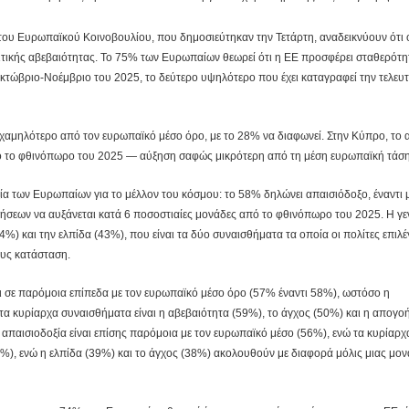
ου Ευρωπαϊκού Κοινοβουλίου, που δημοσιεύτηκαν την Τετάρτη, αναδεικνύουν ότι ο
τικής αβεβαιότητας. Το 75% των Ευρωπαίων θεωρεί ότι η ΕΕ προσφέρει σταθερότη
τώβριο-Νοέμβριο του 2025, το δεύτερο υψηλότερο που έχει καταγραφεί την τελευτ
αμηλότερο από τον ευρωπαϊκό μέσο όρο, με το 28% να διαφωνεί. Στην Κύπρο, το α
ό το φθινόπωρο του 2025 — αύξηση σαφώς μικρότερη από τη μέση ευρωπαϊκή τάση
οξία των Ευρωπαίων για το μέλλον του κόσμου: το 58% δηλώνει απαισιόδοξο, έναντι
ήσεων να αυξάνεται κατά 6 ποσοστιαίες μονάδες από το φθινόπωρο του 2025. Η γε
%) και την ελπίδα (43%), που είναι τα δύο συναισθήματα τα οποία οι πολίτες επιλ
ους κατάσταση.
αι σε παρόμοια επίπεδα με τον ευρωπαϊκό μέσο όρο (57% έναντι 58%), ωστόσο η
τα κυρίαρχα συναισθήματα είναι η αβεβαιότητα (59%), το άγχος (50%) και η απογο
 απαισιοδοξία είναι επίσης παρόμοια με τον ευρωπαϊκό μέσο (56%), ενώ τα κυρίαρχ
2%), ενώ η ελπίδα (39%) και το άγχος (38%) ακολουθούν με διαφορά μόλις μιας μο