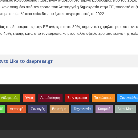
υρωπαϊκού Κοινοβουλίου παρέμειναν σταθεροί στο εαρινό Ευρωβαρόμετρο του 2026, 
 ικανοποιημένο από τον τρόπο που λειτουργεί η δημοκρατία στην ΕΕ, ποσοστό αυξ
μο με το υψηλότερο επίπεδο που έχει καταγραφεί ποτέ, το 2022.
ίας της δημοκρατίας στην ΕΕ ανέρχεται στο 39%, σημαντικά χαμηλότερο από τον 
το 45%, επίσης κάτω από τον ευρωπαϊκό μέσο, αλλά υψηλότερο από εκείνο της Ελλ
ντε Like το daypress.gr
Αθλητισμός
Υγεία
Αυτοδιοίκηση
Στην πρέσσα
Τα καλύτερα
Συνεντεύξει
δί
Διατροφή
Συνταγές
Επιστήμη
Τεχνολογία
Κοσμικά
Auto-Moto