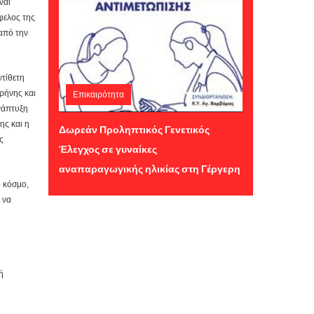
ναι
φελος της
 από την
τίθετη
Επικαιρότητα
ρήνης και
νάπτυξη
Παρασκευή 24 Ιουλίου 2026 11:09
ης και η
Δωρεάν Προληπτικός Γενετικός
ς
Έλεγχος σε γυναίκες
αναπαραγωγικής ηλικίας στη Γέργερη
 κόσμο,
 να
ή