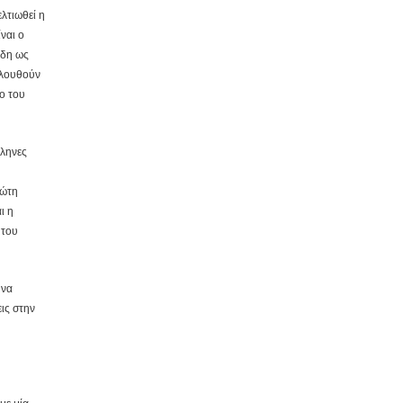
λτιωθεί η
ναι ο
ήδη ως
ολουθούν
ο του
λληνες
ρώτη
ι η
 του
 να
ις στην