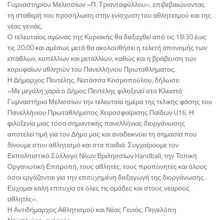
Γυμναστηρίου Μελισσίων «Π. Τριανταφύλλου», επιβεβαιώνοντας
τη σταθερή του προσήλωση στην ενίσχυση του αθλητισμού και της
νέας γενιάς.
Ο τελευταίος αγώνας της Κυριακής θα διεξαχθεί από τις 18:30 έως
τις 20:00 και αμέσως μετά θα ακολουθήσει η τελετή απονομής των
επάθλων, κυπέλλων και μεταλλίων, καθώς και η βράβευση των
κορυφαίων αθλητών του Πανελλήνιου Πρωταθλήματος.
Η Δήμαρχος Πεντέλης, Νατάσσα Κοσμοπούλου, δήλωσε:
«Με μεγάλη χαρά ο Δήμος Πεντέλης φιλοξενεί στο Κλειστό
Γυμναστήριο Μελισσίων την τελευταία ημέρα της τελικής φάσης του
Πανελλήνιου Πρωταθλήματος Χειροσφαίρισης Παίδων U16. Η
φιλοξενία μιας τόσο σημαντικής πανελλήνιας διοργάνωσης
αποτελεί τιμή για τον Δήμο μας και αναδεικνύει τη σημασία που
δίνουμε στον αθλητισμό και στα παιδιά. Συγχαίρουμε τον
Εκπολιτιστικό Σύλλογο Νέων Βριλησσίων Handball, την Τοπική
Οργανωτική Επιτροπή, τους αθλητές, τους προπονητές και όλους
όσοι εργάζονται για την επιτυχημένη διεξαγωγή της διοργάνωσης.
Εύχομαι καλή επιτυχία σε όλες τις ομάδες και στους νεαρούς
αθλητές».
Η Αντιδήμαρχος Αθλητισμού και Νέας Γενιάς, Πηνελόπη