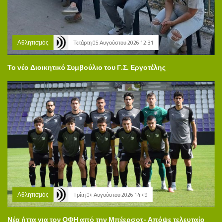
Αθλητισμός
Τετάρτη 05 Αυγούστου 2026 12:31
Το νέο Διοικητικό Συμβούλιο του Γ.Σ. Εργοτέλης
Αθλητισμός
Τρίτη 04 Αυγούστου 2026 14:49
Νέα ήττα για τον ΟΦΗ από την Μπέερσοτ- Απόψε τελευταίο