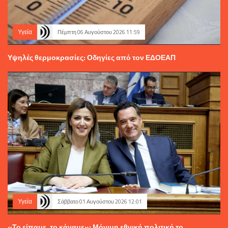
Υγεία
Πέμπτη 06 Αυγούστου 2026 11:59
Υψηλές θερμοκρασίες: Οδηγίες από τον ΕΔΟΕΑΠ
Υγεία
Σάββατο 01 Αυγούστου 2026 12:01
«Το είπαμε, το κάναμε»: Μόνιμη εθνική πολιτική το