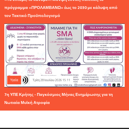
πρόγραμμα «ΠΡΟΛΑΜΒΑΝΩ» έως το 2030 με κάλυψη από
τον Τακτικό Προϋπολογισμό
Υγεία
Τρίτη 28 Ιουλίου 2026 15:11
7η ΥΠΕ Κρήτης - Παγκόσμιος Μήνας Ενημέρωσης για τη
Νωτιαία Μυϊκή Ατροφία