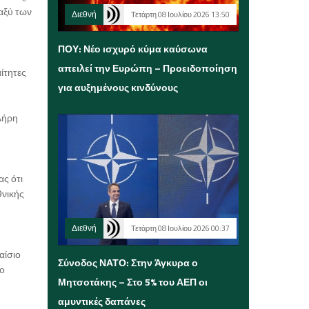
αξύ των
Διεθνή
Τετάρτη 08 Ιουλίου 2026 13:50
ΠΟΥ: Νέο ισχυρό κύμα καύσωνα
απειλεί την Ευρώπη – Προειδοποίηση
ίτητες
για αυξημένους κινδύνους
λήρη
ς ότι
θνικής
Διεθνή
Τετάρτη 08 Ιουλίου 2026 00:37
αίσιο
Σύνοδος ΝΑΤΟ: Στην Άγκυρα ο
το
Μητσοτάκης – Στο 5% του ΑΕΠ οι
αμυντικές δαπάνες