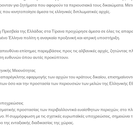
ύρονταν για ζητήματα που αφορούν τα περιουσιακά τους δικαιώματα. Μετ
ς που κινητοποίησε άμεσα τις ελληνικές διπλωματικές αρχές.
 Πρεσβεία της Ελλάδας στα Τίρανα προχώρησε άμεσα σε όλες τις απαρα
μένο Έλληνα πολίτη η αναγκαία προξενική και ιατρική υποστήριξη.
 απευθύνει επίσημες παρεμβάσεις προς τις αλβανικές αρχές, ζητώντας π
οση ευθυνών όπου αυτές προκύπτουν.
ληνικής Μειονότητας
 απαρέγκλιτης εφαρμογής των αρχών του κράτους δικαίου, επισημαίνοντα
των όσο και την προστασία των περιουσιών των μελών της Ελληνικής Ε
 υποχρεώσεις
εσματικής προστασίας των περιβαλλοντικά ευαίσθητων περιοχών, στο πλ
νο. Η συμμόρφωση με τις σχετικές ευρωπαϊκές υποχρεώσεις, σημειώνει 
 της ενταξιακής διαδικασίας της χώρας.