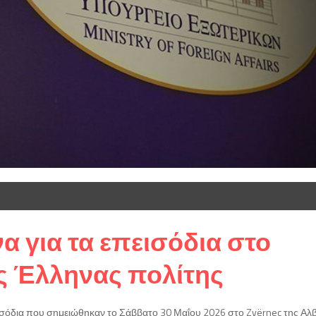
α για τα επεισόδια στο
ας Έλληνας πολίτης
όδια που σημειώθηκαν το Σάββατο 30 Μαΐου 2026 στο Zvërnec της Αλβ