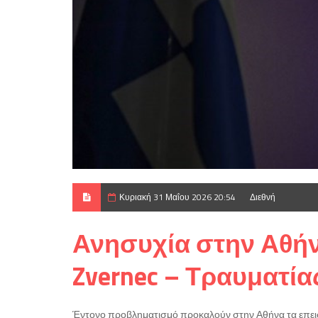
Κυριακή 31 Μαΐου 2026 20:54
Διεθνή
Ανησυχία στην Αθήν
Zvernec – Τραυματί
Έντονο προβληματισμό προκαλούν στην Αθήνα τα επεισ