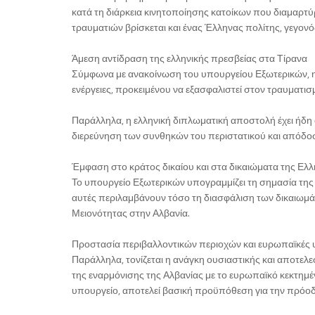
κατά τη διάρκεια κινητοποίησης κατοίκων που διαμαρτ
τραυματιών βρίσκεται και ένας Έλληνας πολίτης, γεγονό
Άμεση αντίδραση της ελληνικής πρεσβείας στα Τίρανα
Σύμφωνα με ανακοίνωση του υπουργείου Εξωτερικών, η
ενέργειες, προκειμένου να εξασφαλιστεί στον τραυματισ
Παράλληλα, η ελληνική διπλωματική αποστολή έχει ήδη
διερεύνηση των συνθηκών του περιστατικού και απόδ
Έμφαση στο κράτος δικαίου και στα δικαιώματα της Ελ
Το υπουργείο Εξωτερικών υπογραμμίζει τη σημασία της
αυτές περιλαμβάνουν τόσο τη διασφάλιση των δικαιωμά
Μειονότητας στην Αλβανία.
Προστασία περιβαλλοντικών περιοχών και ευρωπαϊκές
Παράλληλα, τονίζεται η ανάγκη ουσιαστικής και αποτελ
της εναρμόνισης της Αλβανίας με το ευρωπαϊκό κεκτημέ
υπουργείο, αποτελεί βασική προϋπόθεση για την πρόοδο