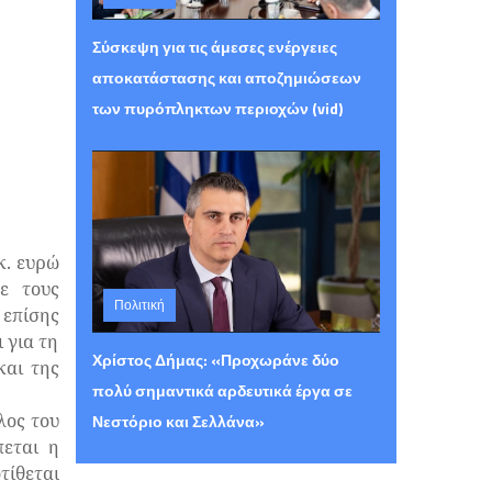
Τετάρτη 05 Αυγούστου 2026 15:26
Σύσκεψη για τις άμεσες ενέργειες
αποκατάστασης και αποζημιώσεων
των πυρόπληκτων περιοχών (vid)
κ. ευρώ
ε τους
Πολιτική
 επίσης
 για τη
Τρίτη 04 Αυγούστου 2026 23:48
Χρίστος Δήμας: «Προχωράνε δύο
και της
πολύ σημαντικά αρδευτικά έργα σε
λος του
Νεστόριο και Σελλάνα»
πεται η
τίθεται