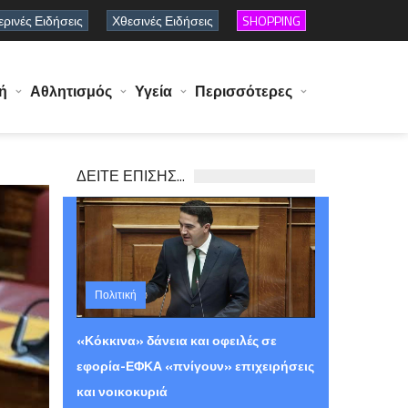
ρινές Ειδήσεις
Χθεσινές Ειδήσεις
SHOPPING
ή
Αθλητισμός
Υγεία
Περισσότερες
ΔΕΙΤΕ ΕΠΙΣΗΣ...
Πολιτική
Πέμπτη 06 Αυγούστου 2026 12:29
«Κόκκινα» δάνεια και οφειλές σε
εφορία-ΕΦΚΑ «πνίγουν» επιχειρήσεις
και νοικοκυριά