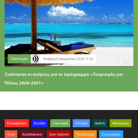
Οικονομία
Τετάρτη 05 Αυγούστου 2026 11:54
Ξεκίνησαν οι αιτήσεις για το πρόγραμμα «Τουρισμός για
Όλους 2026-2027»
Επικαιρότητα
Ελλάδα
Οικονομία
Πολιτική
Διεθνή
Αθλητισμός
Υγεία
Αυτοδιοίκηση
Στην πρέσσα
Τα καλύτερα
Συνεντεύξεις