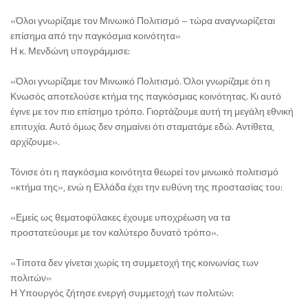
«Όλοι γνωρίζαμε τον Μινωικό Πολιτισμό – τώρα αναγνωρίζεται
επίσημα από την παγκόσμια κοινότητα»
Η κ. Μενδώνη υπογράμμισε:
«Όλοι γνωρίζαμε τον Μινωικό Πολιτισμό. Όλοι γνωρίζαμε ότι η
Κνωσός αποτελούσε κτήμα της παγκόσμιας κοινότητας. Κι αυτό
έγινε με τον πιο επίσημο τρόπο. Γιορτάζουμε αυτή τη μεγάλη εθνική
επιτυχία. Αυτό όμως δεν σημαίνει ότι σταματάμε εδώ. Αντίθετα,
αρχίζουμε».
Τόνισε ότι η παγκόσμια κοινότητα θεωρεί τον μινωικό πολιτισμό
«κτήμα της», ενώ η Ελλάδα έχει την ευθύνη της προστασίας του:
«Εμείς ως θεματοφύλακες έχουμε υποχρέωση να τα
προστατεύουμε με τον καλύτερο δυνατό τρόπο».
«Τίποτα δεν γίνεται χωρίς τη συμμετοχή της κοινωνίας των
πολιτών»
Η Υπουργός ζήτησε ενεργή συμμετοχή των πολιτών: