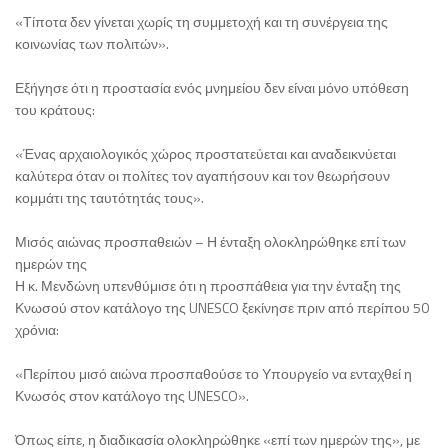
«Τίποτα δεν γίνεται χωρίς τη συμμετοχή και τη συνέργεια της
κοινωνίας των πολιτών».
Εξήγησε ότι η προστασία ενός μνημείου δεν είναι μόνο υπόθεση
του κράτους:
«Ένας αρχαιολογικός χώρος προστατεύεται και αναδεικνύεται
καλύτερα όταν οι πολίτες τον αγαπήσουν και τον θεωρήσουν
κομμάτι της ταυτότητάς τους».
Μισός αιώνας προσπαθειών – Η ένταξη ολοκληρώθηκε επί των
ημερών της
Η κ. Μενδώνη υπενθύμισε ότι η προσπάθεια για την ένταξη της
Κνωσού στον κατάλογο της UNESCO ξεκίνησε πριν από περίπου 50
χρόνια:
«Περίπου μισό αιώνα προσπαθούσε το Υπουργείο να ενταχθεί η
Κνωσός στον κατάλογο της UNESCO».
Όπως είπε, η διαδικασία ολοκληρώθηκε «επί των ημερών της», με