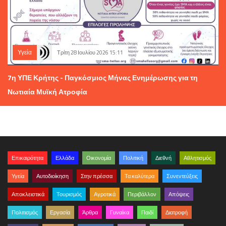
Υγεία
Τρίτη 28 Ιουλίου 2026 15:11
7η ΥΠΕ Κρήτης - Παγκόσμιος Μήνας Ενημέρωσης για τη
Νωτιαία Μυϊκή Ατροφία
Επικαιρότητα
Ελλάδα
Οικονομία
Πολιτική
Διεθνή
Αθλητισμός
Υγεία
Αυτοδιοίκηση
Στην πρέσσα
Τα καλύτερα
Συνεντεύξεις
Αποκλειστικά
Τουρισμός
Αγροτικά
Περιβάλλον
Απόψεις
Πολιτισμός
Εργασία
Άρθρα
Γυναίκα
Παιδί
Διατροφή