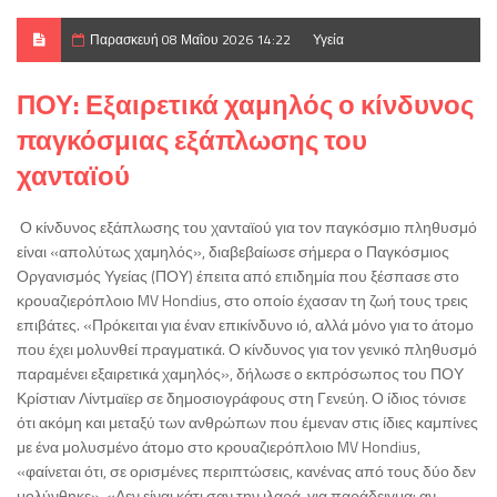
Παρασκευή 08 Μαΐου 2026 14:22
Υγεία
ΠΟΥ: Εξαιρετικά χαμηλός ο κίνδυνος
παγκόσμιας εξάπλωσης του
χανταϊού
Ο κίνδυνος εξάπλωσης του χανταϊού για τον παγκόσμιο πληθυσμό
είναι «απολύτως χαμηλός», διαβεβαίωσε σήμερα ο Παγκόσμιος
Οργανισμός Υγείας (ΠΟΥ) έπειτα από επιδημία που ξέσπασε στο
κρουαζιερόπλοιο MV Hondius, στο οποίο έχασαν τη ζωή τους τρεις
επιβάτες. «Πρόκειται για έναν επικίνδυνο ιό, αλλά μόνο για το άτομο
που έχει μολυνθεί πραγματικά. Ο κίνδυνος για τον γενικό πληθυσμό
παραμένει εξαιρετικά χαμηλός», δήλωσε ο εκπρόσωπος του ΠΟΥ
Κρίστιαν Λίντμαϊερ σε δημοσιογράφους στη Γενεύη. Ο ίδιος τόνισε
ότι ακόμη και μεταξύ των ανθρώπων που έμεναν στις ίδιες καμπίνες
με ένα μολυσμένο άτομο στο κρουαζιερόπλοιο MV Hondius,
«φαίνεται ότι, σε ορισμένες περιπτώσεις, κανένας από τους δύο δεν
μολύνθηκε». «Δεν είναι κάτι σαν την ιλαρά, για παράδειγμα: αν