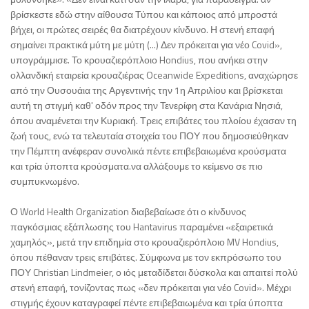
βρίσκεστε εδώ στην αίθουσα Τύπου και κάποιος από μπροστά
βήχει, οι πρώτες σειρές θα διατρέχουν κίνδυνο. Η στενή επαφή
σημαίνει πρακτικά μύτη με μύτη (...) Δεν πρόκειται για νέο Covid»,
υπογράμμισε. Το κρουαζιερόπλοιο Hondius, που ανήκει στην
ολλανδική εταιρεία κρουαζιέρας Oceanwide Expeditions, αναχώρησε
από την Ουσουάια της Αργεντινής την 1η Απριλίου και βρίσκεται
αυτή τη στιγμή καθ' οδόν προς την Τενερίφη στα Κανάρια Νησιά,
όπου αναμένεται την Κυριακή. Τρεις επιβάτες του πλοίου έχασαν τη
ζωή τους, ενώ τα τελευταία στοιχεία του ΠΟΥ που δημοσιεύθηκαν
την Πέμπτη ανέφεραν συνολικά πέντε επιβεβαιωμένα κρούσματα
και τρία ύποπτα κρούσματα.να αλλάξουμε το κείμενο σε πιο
συμπυκνωμένο.
Ο
World Health Organization
διαβεβαίωσε ότι ο κίνδυνος
παγκόσμιας εξάπλωσης του
Hantavirus
παραμένει «εξαιρετικά
χαμηλός», μετά την επιδημία στο κρουαζιερόπλοιο MV Hondius,
όπου πέθαναν τρεις επιβάτες. Σύμφωνα με τον εκπρόσωπο του
ΠΟΥ
Christian Lindmeier
, ο ιός μεταδίδεται δύσκολα και απαιτεί πολύ
στενή επαφή, τονίζοντας πως «δεν πρόκειται για νέο Covid». Μέχρι
στιγμής έχουν καταγραφεί πέντε επιβεβαιωμένα και τρία ύποπτα