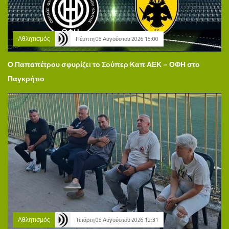
Αθλητισμός
Πέμπτη 06 Αυγούστου 2026 15:00
Ο Παπαπέτρου σφυρίζει το Σούπερ Καπ ΑΕΚ – ΟΦΗ στο
Παγκρήτιο
Αθλητισμός
Τετάρτη 05 Αυγούστου 2026 12:31