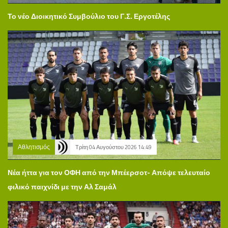
Το νέο Διοικητικό Συμβούλιο του Γ.Σ. Εργοτέλης
Αθλητισμός
Τρίτη 04 Αυγούστου 2026 14:49
Νέα ήττα για τον ΟΦΗ από την Μπέερσοτ- Απόψε τελευταίο
φιλικό παιχνίδι με την Αλ Σαμάλ