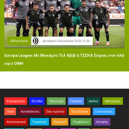
Αθλητισμός
Δευτέρα 03 Αυγούστου 2026 14:36
Europa League: Με Μακάμπι Τελ Αβίβ ή ΤΣΣΚΑ Σόφιας στα πλέι
οφ ο ΟΦΗ
Επικαιρότητα
Ελλάδα
Οικονομία
Πολιτική
Διεθνή
Αθλητισμός
Υγεία
Αυτοδιοίκηση
Στην πρέσσα
Τα καλύτερα
Συνεντεύξεις
Αποκλειστικά
Τουρισμός
Αγροτικά
Περιβάλλον
Απόψεις