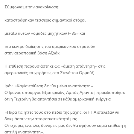
Σύμφωνα με την ανακοίνωση:
καταστράφηκαν τέσσερις σημαντικοί στόχοι,
μεταξύ αυτών «ομάδες μαχητικών F‑35» και
«το κέντρο διοίκησης του αμερικανικού στρατού»
στην αεροπορική βάση Αζράκ.
Η επίθεση παρουσιάστηκε ως «άμεση απάντηση» στις
αμερικανικές επιχειρήσεις στα Στενά του Ορμούζ.
Ιράν: «Καμία επίθεση δεν θα μείνει αναπάντητη»
Ο Ιρανός υπουργός Εξωτερικών, Αμπάς Αραγτσί, προειδοποίησε
ότι η Τεχεράνη θα απαντήσει σε κάθε αμερικανική ενέργεια:
«Παρά τις ήττες τους στο πεδίο της μάχης, οι ΗΠΑ επέλεξαν να
δοκιμάσουν την αποφασιστικότητά μας.
Οι ισχυρές ένοπλες δυνάμεις μας δεν θα αφήσουν καμιά επίθεση ή
απειλή αναπάντητη».