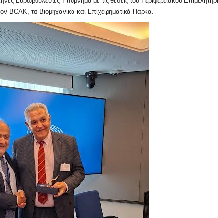
νες Ευρωβουλευτές Υπόμνημα με τις θέσεις του Περιφερειακού Επιμελητηρ
τον ΒΟΑΚ, τα Βιομηχανικά και Επιχειρηματικά Πάρκα.