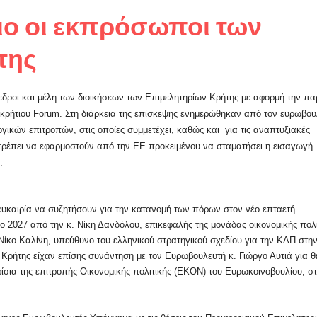
ιο οι εκπρόσωποι των
της
δροι και μέλη των διοικήσεων των Επιμελητηρίων Κρήτης με αφορμή την πα
κρήτιου Forum. Στη διάρκεια της επίσκεψης ενημερώθηκαν από τον ευρωβου
γικών επιτροπών, στις οποίες συμμετέχει, καθώς και για τις αναπτυξιακές
ρέπει να εφαρμοστούν από την ΕΕ προκειμένου να σταματήσει η εισαγωγή
.
ευκαιρία να συζητήσουν για την κατανομή των πόρων στον νέο επταετή
ο 2027 από την κ. Νίκη Δανδόλου, επικεφαλής της μονάδας οικονομικής πολι
Νίκο Καλίνη, υπεύθυνο του ελληνικού στρατηγικού σχεδίου για την ΚΑΠ στη
Κρήτης είχαν επίσης συνάντηση με τον Ευρωβουλευτή κ. Γιώργο Αυτιά για 
σια της επιτροπής Οικονομικής πολιτικής (EKON) του Ευρωκοινοβουλίου, σ