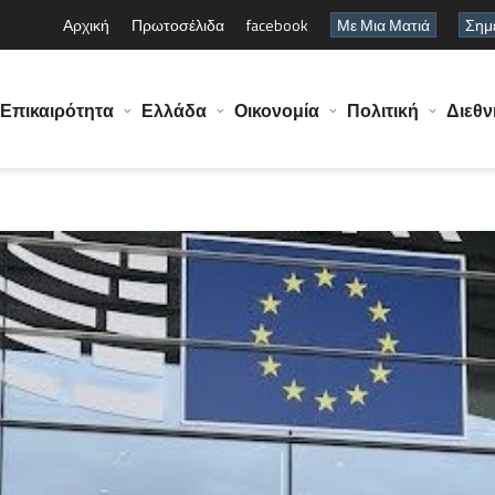
Αρχική
Πρωτοσέλιδα
facebook
Με Μια Ματιά
Σημε
Επικαιρότητα
Ελλάδα
Οικονομία
Πολιτική
Διεθν