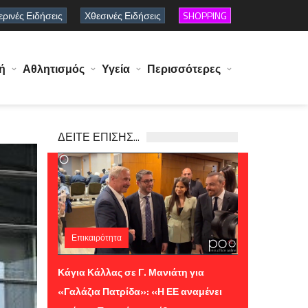
ρινές Ειδήσεις
Χθεσινές Ειδήσεις
SHOPPING
ή
Αθλητισμός
Υγεία
Περισσότερες
ΔΕΙΤΕ ΕΠΙΣΗΣ...
Επικαιρότητα
Τετάρτη 05 Αυγούστου 2026 10:38
Κάγια Κάλλας σε Γ. Μανιάτη για
«Γαλάζια Πατρίδα»: «Η ΕΕ αναμένει