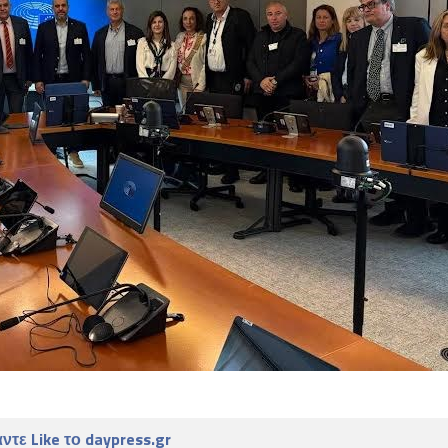
ντε Like το daypress.gr