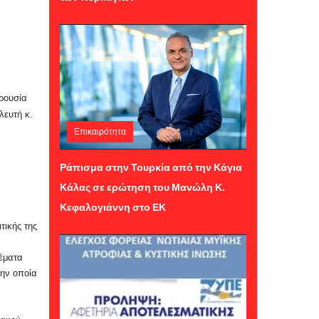
ρουσία
λευτή κ.
Επικαιρότητα
Παρασκευή 24 Ιουλίου 2026 12:24
Ράπισμα στην Τουρκία από την Κάγια
Κάλας σε ερώτηση του Μανώλη Κ.
Κεφαλογιάννη στο ΕΚ
τικής της
ν
θέματα
την οποία