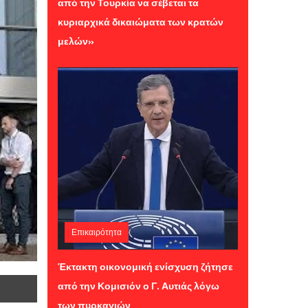
από την Τουρκία να σέβεται τα
κυριαρχικά δικαιώματα των κρατών
μελών»
Επικαιρότητα
Τρίτη 04 Αυγούστου 2026 12:16
Έκτακτη οικονομική ενίσχυση ζήτησε
από την Κομισιόν ο Γ. Αυτιάς λόγω
των πυρκαγιών