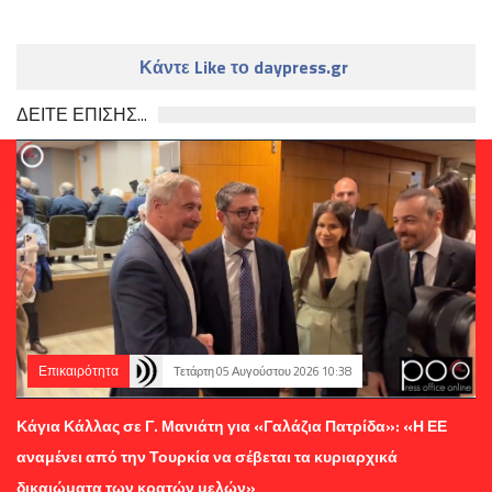
Κάντε Like το daypress.gr
ΔΕΙΤΕ ΕΠΙΣΗΣ...
Επικαιρότητα
Τετάρτη 05 Αυγούστου 2026 10:38
Κάγια Κάλλας σε Γ. Μανιάτη για «Γαλάζια Πατρίδα»: «Η ΕΕ
αναμένει από την Τουρκία να σέβεται τα κυριαρχικά
δικαιώματα των κρατών μελών»