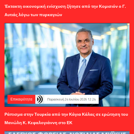
Έκτακτη οικονομική ενίσχυση ζήτησε από την Κομισιόν ο Γ.
Αυτιάς λόγω των πυρκαγιών
Επικαιρότητα
Παρασκευή 24 Ιουλίου 2026 12:24
Ράπισμα στην Τουρκία από την Κάγια Κάλας σε ερώτηση του
Μανώλη Κ. Κεφαλογιάννη στο ΕΚ