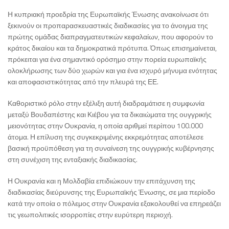
Η κυπριακή προεδρία της Ευρωπαϊκής Ένωσης ανακοίνωσε ότι
ξεκινούν οι προπαρασκευαστικές διαδικασίες για το άνοιγμα της
πρώτης ομάδας διαπραγματευτικών κεφαλαίων, που αφορούν το
κράτος δικαίου και τα δημοκρατικά πρότυπα. Όπως επισημαίνεται,
πρόκειται για ένα σημαντικό ορόσημο στην πορεία ευρωπαϊκής
ολοκλήρωσης των δύο χωρών και για ένα ισχυρό μήνυμα ενότητας
και αποφασιστικότητας από την πλευρά της ΕΕ.
Καθοριστικό ρόλο στην εξέλιξη αυτή διαδραμάτισε η συμφωνία
μεταξύ Βουδαπέστης και Κιέβου για τα δικαιώματα της ουγγρικής
μειονότητας στην Ουκρανία, η οποία αριθμεί περίπου 100.000
άτομα. Η επίλυση της συγκεκριμένης εκκρεμότητας αποτέλεσε
βασική προϋπόθεση για τη συναίνεση της ουγγρικής κυβέρνησης
στη συνέχιση της ενταξιακής διαδικασίας.
Η Ουκρανία και η Μολδαβία επιδιώκουν την επιτάχυνση της
διαδικασίας διεύρυνσης της Ευρωπαϊκής Ένωσης, σε μια περίοδο
κατά την οποία ο πόλεμος στην Ουκρανία εξακολουθεί να επηρεάζει
τις γεωπολιτικές ισορροπίες στην ευρύτερη περιοχή.