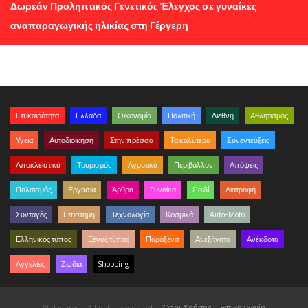
Δωρεάν Προληπτικός Γενετικός Έλεγχος σε γυναίκες
αναπαραγωγικής ηλικίας στη Γέργερη
Επικαιρότητα
Ελλάδα
Οικονομία
Πολιτική
Διεθνή
Αθλητισμός
Υγεία
Αυτοδιοίκηση
Στην πρέσσα
Τα καλύτερα
Συνεντεύξεις
Αποκλειστικά
Τουρισμός
Αγροτικά
Περιβάλλον
Απόψεις
Πολιτισμός
Εργασία
Άρθρα
Γυναίκα
Παιδί
Διατροφή
Συνταγές
Επιστήμη
Τεχνολογία
Κοσμικά
Auto-Moto
Ελληνικός τύπος
Ξένος τύπος
Παράξενα
Ανεξήγητα
Ανέκδοτα
Αγγελίες
Ζώδια
Shopping
© daypress. All rights reserved.
Όροι Χρήσης
Επικοινωνία