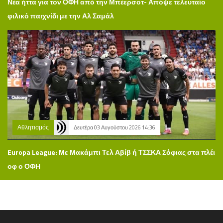
Νέα ήττα για τον ΟΦΗ από την Μπέερσοτ- Απόψε τελευταίο
φιλικό παιχνίδι με την Αλ Σαμάλ
Αθλητισμός
Δευτέρα 03 Αυγούστου 2026 14:36
Europa League: Με Μακάμπι Τελ Αβίβ ή ΤΣΣΚΑ Σόφιας στα πλέι
οφ ο ΟΦΗ