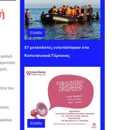
ή
Ελλάδα
Παρασκευή 07 Αυγούστου 2026 15:40
57 μετανάστες εντοπίστηκαν στα
Καπετανιανά Γόρτυνας
ουρισμό
ερωτικές
μού,
τητα του
ώσεις
ριαλένα
Ελλάδα