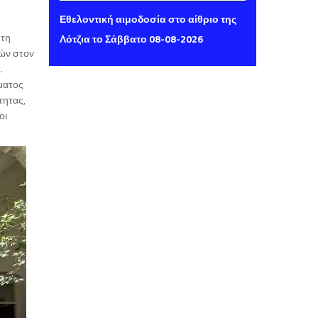
Παρασκευή 07 Αυγούστου 2026 14:16
Εθελοντική αιμοδοσία στο αίθριο της
 τη
Λότζια το Σάββατο 08-08-2026
κών στον
.
ματος
τητας,
οι