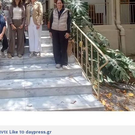
ντε Like το daypress.gr