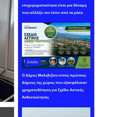
επιχειρηματικότητα είναι μια δύναμη
που αλλάζει τον τόπο από τα μέσα
Ελλάδα
Σάββατο 08 Αυγούστου 2026 11:21
Ο Δήμος Μαλεβιζίου στους πρώτους
Δήμους της χώρας που εξασφάλισαν
χρηματοδότηση για Σχέδιο Αστικής
Ανθεκτικότητας