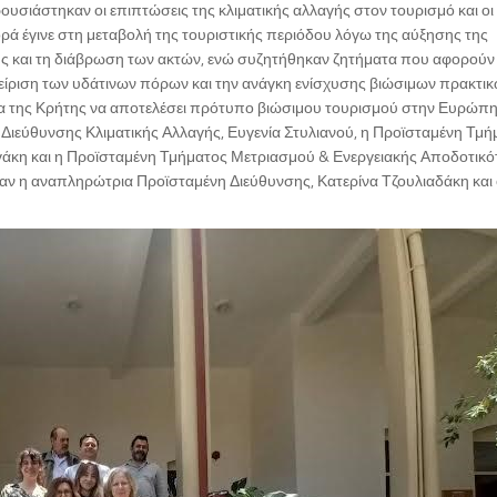
σιάστηκαν οι επιπτώσεις της κλιματικής αλλαγής στον τουρισμό και οι
ρά έγινε στη μεταβολή της τουριστικής περιόδου λόγω της αύξησης της
ης και τη διάβρωση των ακτών, ενώ συζητήθηκαν ζητήματα που αφορούν
χείριση των υδάτινων πόρων και την ανάγκη ενίσχυσης βιώσιμων πρακτι
τα της Κρήτης να αποτελέσει πρότυπο βιώσιμου τουρισμού στην Ευρώπη
 Διεύθυνσης Κλιματικής Αλλαγής, Ευγενία Στυλιανού, η Προϊσταμένη Τμή
γάκη και η Προϊσταμένη Τμήματος Μετριασμού & Ενεργειακής Αποδοτικό
ν η αναπληρώτρια Προϊσταμένη Διεύθυνσης, Κατερίνα Τζουλιαδάκη και 