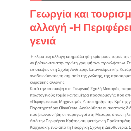
Γεωργία και τουρισμ
αλλαγή -Η Περιφέρε
γενιά
Η κλιματική αλλαγή επηρεάζει ήδη κρίσιμους τομείς της 
να βρίσκονται στην πρώτη γραμμή των προκλήσεων. Στο
επισκέψεις στη Σχολή Ανώτερης Επαγγελματικής Κατάρ
αναδεικνύοντας τη σημασία της γνώσης, της προσαρμογή
κλιματικής αλλαγής.
Κατά την επίσκεψη στη Γεωργική Σχολή Μεσαράς, παρου
πρωτογενούς τομέα και τα μέτρα προσαρμογής που απαι
«Περιφερειακός Μηχανισμός Υποστήριξης της Κρήτης γ
Παρατηρητήριο ClimaCrete. Ακολούθησε ουσιαστικός διά
που βιώνουν ήδη οι παραγωγοί στη Μεσαρά, όπως η λει
Από την Περιφέρεια Κρήτης συμμετείχαν η Προϊσταμένη 
Καρχιλάκη, ενώ από τη Γεωργική Σχολή η Διευθύντρια, Σ