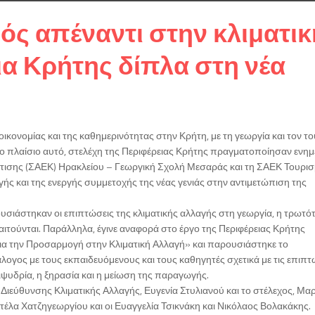
ός απέναντι στην κλιματικ
ια Κρήτης δίπλα στη νέα
οικονομίας και της καθημερινότητας στην Κρήτη, με τη γεωργία και τον τ
 πλαίσιο αυτό, στελέχη της Περιφέρειας Κρήτης πραγματοποίησαν ενημ
τισης (ΣΑΕΚ) Ηρακλείου – Γεωργική Σχολή Μεσαράς και τη ΣΑΕΚ Τουρισ
ς και της ενεργής συμμετοχής της νέας γενιάς στην αντιμετώπιση της
σιάστηκαν οι επιπτώσεις της κλιματικής αλλαγής στη γεωργία, η τρωτό
τούνται. Παράλληλα, έγινε αναφορά στο έργο της Περιφέρειας Κρήτης
ια την Προσαρμογή στην Κλιματική Αλλαγή» και παρουσιάστηκε το
λογος με τους εκπαιδευόμενους και τους καθηγητές σχετικά με τις επιπτ
ψυδρία, η ξηρασία και η μείωση της παραγωγής.
Διεύθυνσης Κλιματικής Αλλαγής, Ευγενία Στυλιανού και το στέλεχος, Μα
τέλα Χατζηγεωργίου και οι Ευαγγελία Τσικνάκη και Νικόλαος Βολακάκης.