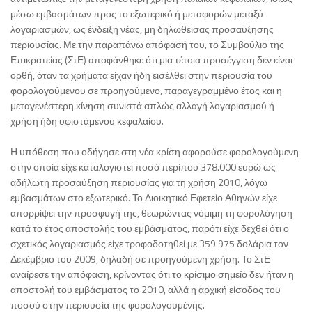
μέσω εμβασμάτων προς το εξωτερικό ή μεταφορών μεταξύ
λογαριασμών, ως ένδειξη νέας, μη δηλωθείσας προσαύξησης
περιουσίας. Με την παραπάνω απόφασή του, το Συμβούλιο της
Επικρατείας (ΣτΕ) αποφάνθηκε ότι μια τέτοια προσέγγιση δεν είναι
ορθή, όταν τα χρήματα είχαν ήδη εισέλθει στην περιουσία του
φορολογούμενου σε προηγούμενο, παραγεγραμμένο έτος και η
μεταγενέστερη κίνηση συνιστά απλώς αλλαγή λογαριασμού ή
χρήση ήδη υφιστάμενου κεφαλαίου.
Η υπόθεση που οδήγησε στη νέα κρίση αφορούσε φορολογούμενη
στην οποία είχε καταλογιστεί ποσό περίπου 378.000 ευρώ ως
αδήλωτη προσαύξηση περιουσίας για τη χρήση 2010, λόγω
εμβασμάτων στο εξωτερικό. Το Διοικητικό Εφετείο Αθηνών είχε
απορρίψει την προσφυγή της, θεωρώντας νόμιμη τη φορολόγηση
κατά το έτος αποστολής του εμβάσματος, παρότι είχε δεχθεί ότι ο
σχετικός λογαριασμός είχε τροφοδοτηθεί με 359.975 δολάρια τον
Δεκέμβριο του 2009, δηλαδή σε προηγούμενη χρήση. Το ΣτΕ
αναίρεσε την απόφαση, κρίνοντας ότι το κρίσιμο σημείο δεν ήταν η
αποστολή του εμβάσματος το 2010, αλλά η αρχική είσοδος του
ποσού στην περιουσία της φορολογουμένης.