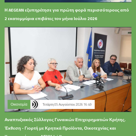
Η AEGEAN εξυπηρέτησε για πρώτη φορά περισσότερους από
2 εκατομμύρια επιβάτες τον μήνα Ιούλιο 2026
Οικονομία
Τετάρτη 05 Αυγούστου 2026 16:49
Αναπτυξιακός Σύλλογος Γυναικών Επιχειρηματιών Κρήτης.
Έκθεση - Γιορτή με Κρητικά Προϊόντα, Οικοτεχνίας και