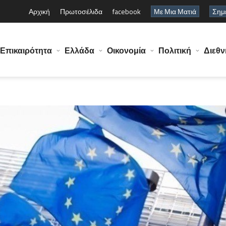
Αρχική
Πρωτοσέλιδα
facebook
Με Μια Ματιά
Σημε
Επικαιρότητα
Ελλάδα
Οικονομία
Πολιτική
Διεθν