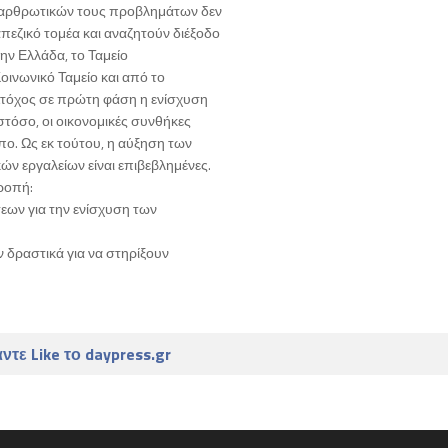
ιαρθρωτικών τους προβλημάτων δεν
εζικό τομέα και αναζητούν διέξοδο
ην Ελλάδα, το Ταμείο
ινωνικό Ταμείο και από το
τόχος σε πρώτη φάση η ενίσχυση
τόσο, οι οικονομικές συνθήκες
ο. Ως εκ τούτου, η αύξηση των
ών εργαλείων είναι επιβεβλημένες.
ροπή:
εων για την ενίσχυση των
 δραστικά για να στηρίξουν
ντε Like το daypress.gr