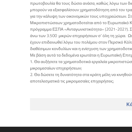
πρωτοβουλία θα τους δώσει ανάσα, καθώς λόγω των δ
μπορούν να εξασφαλίσουν χρηματοδότηση από τον τραπ
για την κάλυψη των οικονομικών τους υποχρεώσεων. Στ
Μικροπιστώσεων χρηματοδοτείται από το Ευρωπαϊκό Κο
πρόγραμμα ΕΣΠΑ «Ανταγωνιστικότητα» (2021-2027). Σ
άνω των 3.500 μικρών επιχειρήσεων σ’ όλη τη χώρα. Ωσ
έχουν επιδεινωθεί λόγω του πολέμου στον Περσικό Κόλπ
διαθέσιμων κονδυλίων και η ενίσχυση των χρηματοδοτικ
Με βάση αυτά τα δεδομένα ερωτάται η Ευρωπαϊκή Επιτ
1. Θα αυξήσετε τα χρηματοδοτικά εργαλεία μικροπιστώσ
μικρομεσαίων επιχειρήσεων;
2. Θα δώσετε τη δυνατότητα στα κράτη μέλη να κινηθούν
αποτελεσματικά τις μικρομεσαίες επιχειρήσεις;
Κά