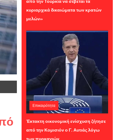
από την Τουρκία να σέβεται τα
κυριαρχικά δικαιώματα των κρατών
μελών»
Επικαιρότητα
Τρίτη 04 Αυγούστου 2026 12:16
από
Έκτακτη οικονομική ενίσχυση ζήτησε
από την Κομισιόν ο Γ. Αυτιάς λόγω
των πυρκαγιών