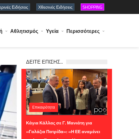
ρινές Ειδήσεις
Χθεσινές Ειδήσεις
SHOPPING
ή
Αθλητισμός
Υγεία
Περισσότερες
ΔΕΙΤΕ ΕΠΙΣΗΣ...
Επικαιρότητα
Τετάρτη 05 Αυγούστου 2026 10:38
Κάγια Κάλλας σε Γ. Μανιάτη για
«Γαλάζια Πατρίδα»: «Η ΕΕ αναμένει