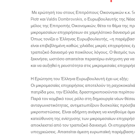
Με ερώτησή του στους Επιτρόπους Οικονομικών κ.κ. Se
Piotr και Valdis Dombrovskis, ο Ευρωβουλευτής της Νέ
μέλος της Επιτροπής Οικονομικών, θέτει το θέμα της π
μικρομεσαίων επιχειρήσεων σε χαμηλότοκο δανεισμό με
Όπως τονίζει ο Έλληνας Ευρωβουλευτής, «η παρέμβασ
είναι επιβεβλημένη καθώς χιλιάδες μικρές επιχειρήσεις 
τραπεζικό δανεισμό για ποικίλους λόγους. Ο θεσμός τω
ξεκινήσει, ωστόσο απαιτείται περαιτέρω ενίσχυση για ν
και να αυξηθεί η ρευστότητα στις μικρομεσαίες επιχειρήσ
Η Ερώτηση του Έλληνα Ευρωβουλευτή έχει ως εξής:
Οι μικρομεσαίες επιχειρήσεις αποτελούν τη ραχοκοκαλι
πατρίδα μου, την Ελλάδα, δραστηριοποιούνται περίπου 
Παρά τον κομβικό τους ρόλο στη δημιουργία νέων θέσε
ανταγωνιστικότητας, αντιμετωπίζουν δυσκολίες πρόσβα
μικροπιστώσεις. Είναι αδήριτη ανάγκη να κινηθούμε άμ
κατεύθυνση της ενίσχυσης των μικρομεσαίων επιχειρήσε
αποκλειστεί από τον τραπεζικό δανεισμό. Οι επιχειρήσει
υποχρεώσεις. Απαιτείται άμεση ευρωπαϊκή παρέμβαση κ