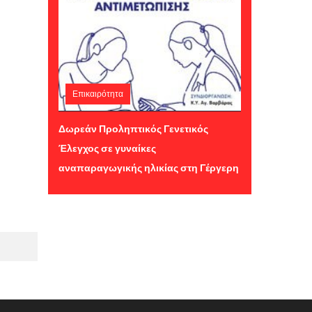
Επικαιρότητα
Παρασκευή 24 Ιουλίου 2026 11:09
Δωρεάν Προληπτικός Γενετικός
Έλεγχος σε γυναίκες
αναπαραγωγικής ηλικίας στη Γέργερη