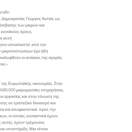
rafin
ας Δημοκρατίας Γιώργος Αυτιάς ως
ρόσβασης των μικρών και
 ευνοϊκούς όρους.
η αυτή
έχουν αποκλειστεί από τον
ν μικροπιστώσεων έχει ήδη
α καλυφθούν οι ανάγκες της αγοράς
εις».
ά της Ευρωπαϊκής οικονομίας. Στην
680.000 μικρομεσαίες επιχειρήσεις.
ων εργασίας και στην τόνωση της
σης σε τραπεζικό δανεισμό και
εσα και αποφασιστικά προς την
ων, οι οποίες ουσιαστικά έχουν
ς αυτές, έχουν τρέχουσες
αι υποστήριξη. Μια τέτοια