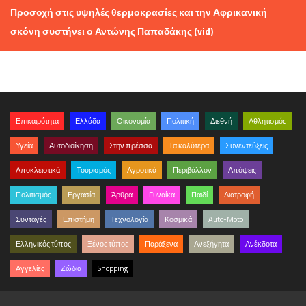
Προσοχή στις υψηλές θερμοκρασίες και την Αφρικανική
σκόνη συστήνει ο Αντώνης Παπαδάκης (vid)
Επικαιρότητα
Ελλάδα
Οικονομία
Πολιτική
Διεθνή
Αθλητισμός
Υγεία
Αυτοδιοίκηση
Στην πρέσσα
Τα καλύτερα
Συνεντεύξεις
Αποκλειστικά
Τουρισμός
Αγροτικά
Περιβάλλον
Απόψεις
Πολιτισμός
Εργασία
Άρθρα
Γυναίκα
Παιδί
Διατροφή
Συνταγές
Επιστήμη
Τεχνολογία
Κοσμικά
Auto-Moto
Ελληνικός τύπος
Ξένος τύπος
Παράξενα
Ανεξήγητα
Ανέκδοτα
Αγγελίες
Ζώδια
Shopping