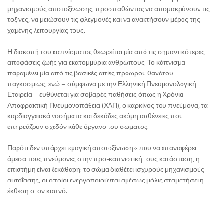
μηχανισμούς αποτοξίνωσης, προσπαθώντας να απομακρύνουν τις
τοξίνες, να μειώσουν τις φλεγμονές και να ανακτήσουν μέρος της
χαμένης λειτουργίας τους.
Η διακοπή του καπνίσματος θεωρείται μία από τις σημαντικότερες
αποφάσεις ζωής για εκατομμύρια ανθρώπους. Το κάπνισμα
παραμένει μία από τις βασικές αιτίες πρόωρου θανάτου
παγκοσμίως, ενώ – σύμφωνα με την Ελληνική Πνευμονολογική
Εταιρεία – ευθύνεται για σοβαρές παθήσεις όπως η Χρόνια
Αποφρακτική Πνευμονοπάθεια (ΧΑΠ), ο καρκίνος του πνεύμονα, τα
καρδιαγγειακά νοσήματα και δεκάδες ακόμη ασθένειες που
επηρεάζουν σχεδόν κάθε όργανο του σώματος.
Παρότι δεν υπάρχει «μαγική αποτοξίνωση» που να επαναφέρει
άμεσα τους πνεύμονες στην προ-καπνιστική τους κατάσταση, η
επιστήμη είναι ξεκάθαρη: το σώμα διαθέτει ισχυρούς μηχανισμούς
αυτοΐασης, οι οποίοι ενεργοποιούνται αμέσως μόλις σταματήσει η
έκθεση στον καπνό.