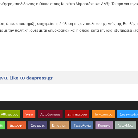
», ανέφερε, αποδίδοντας ευθύνες στους Κυριάκο Μητσοτάκη και Αλέξη Τσίπρα για την
, όπως υποστήριξε, επιχειρείται η διάλυση της αντιπολίτευσης εντός της Βουλής,
τε με την πολιτική, ούτε με τη δημοκρατία» και η οποία, κατά την ίδια, εξυπηρετεί «τ
ντε Like το daypress.gr
Αθλητισμός
Υγεία
Αυτοδιοίκηση
Στην πρέσσα
Τα καλύτερα
Συνεντεύξει
δί
Διατροφή
Συνταγές
Επιστήμη
Τεχνολογία
Κοσμικά
Auto-Moto