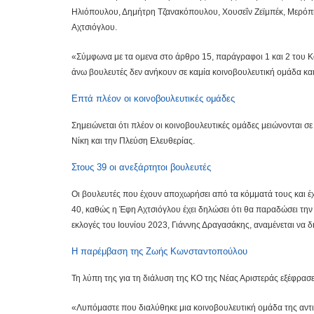
Ηλιόπουλου, Δημήτρη Τζανακόπουλου, Χουσεΐν Ζεϊμπέκ, Μερόπη
Αχτσιόγλου.
«Σύμφωνα με τα ομενα στο άρθρο 15, παράγραφοι 1 και 2 του Κα
άνω βουλευτές δεν ανήκουν σε καμία κοινοβουλευτική ομάδα και
Επτά πλέον οι κοινοβουλευτικές ομάδες
Σημειώνεται ότι πλέον οι κοινοβουλευτικές ομάδες μειώνονται σε
Νίκη και την Πλεύση Ελευθερίας.
Στους 39 οι ανεξάρτητοι βουλευτές
Οι βουλευτές που έχουν αποχωρήσει από τα κόμματά τους και έχ
40, καθώς η Έφη Αχτσιόγλου έχει δηλώσει ότι θα παραδώσει τη
εκλογές του Ιουνίου 2023, Γιάννης Δραγασάκης, αναμένεται να δ
Η παρέμβαση της Ζωής Κωνσταντοπούλου
Τη λύπη της για τη διάλυση της ΚΟ της Νέας Αριστεράς εξέφρα
«Λυπόμαστε που διαλύθηκε μια κοινοβουλευτική ομάδα της αντιπ