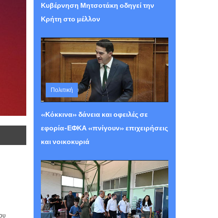
Κυβέρνηση Μητσοτάκη οδηγεί την
Κρήτη στο μέλλον
Πολιτική
Πέμπτη 06 Αυγούστου 2026 12:29
«Κόκκινα» δάνεια και οφειλές σε
εφορία-ΕΦΚΑ «πνίγουν» επιχειρήσεις
και νοικοκυριά
σου