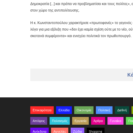
Δημοκρατία [...] και πρέπει να προβληματίσει και τους πολίτες
στον χώρο της αντιπολίτευσης.
Η κ. Κωνσταντοπούλου χαρακτήρισε «πρωτοφανές» το γεγονός ότι
λόγο για μια εξέλιξη που «δεν έχει καμία σχέση ούτε με το νέο, ού
σκοτεινά συμφέροντα» και ενισχύει πολιτικά τον πρωθυπουργό.
Κά
Επικαιρότητα
Ελλάδα
Οικονομία
Πολιτική
Διεθνή
Απόψεις
Πολιτισμός
Εργασία
Άρθρα
Γυναίκα
Παι
Ανέκδοτα
Αγγελίες
Ζώδια
Shopping