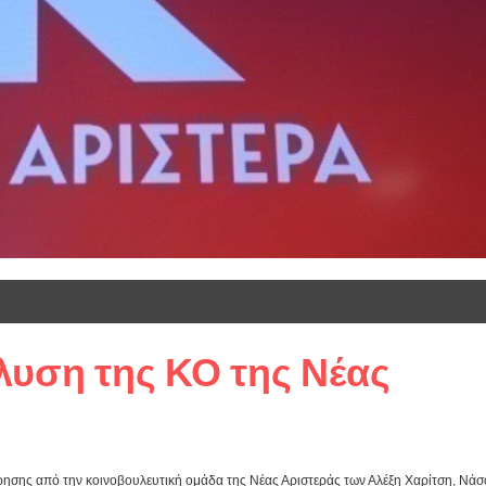
λυση της ΚΟ της Νέας
ησης από την κοινοβουλευτική ομάδα της Νέας Αριστεράς των Αλέξη Χαρίτση, Νά