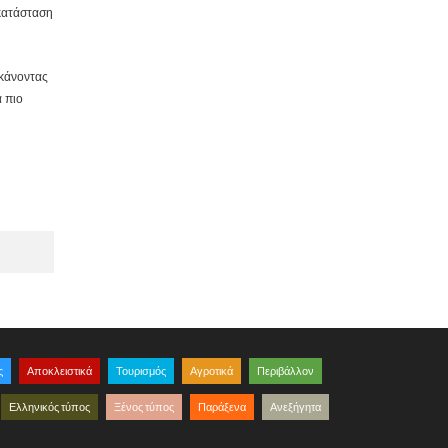
 κατάσταση
 κάνοντας
α πιο
ς
Αποκλειστικά
Τουρισμός
Αγροτικά
Περιβάλλον
Ελληνικός τύπος
Ξένος τύπος
Παράξενα
Ανεξήγητα