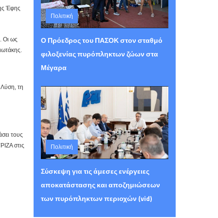
της Έφης
Πολιτική
Τετάρτη 05 Αυγούστου 2026 15:30
Ο Πρόεδρος του ΠΑΣΟΚ στον σταθμό
. Οι ως
ιωτάκης.
φιλοξενίας πυρόπληκτων ζώων στα
Μέγαρα
 Λύση, τη
άσει τους
Πολιτική
ΡΙΖΑ στις
Τετάρτη 05 Αυγούστου 2026 15:26
Σύσκεψη για τις άμεσες ενέργειες
αποκατάστασης και αποζημιώσεων
των πυρόπληκτων περιοχών (vid)