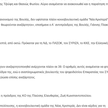
ς Τζούφη και Θεανώς Φωτίου. Αύριο αναμένεται να ανακοινωθεί και η παραίτηση 
νονισμού της Βουλής, δεν υφίσταται πλέον κοινοβουλευτική ομάδα "Νέα Αριστερά"
 θεωρούνται ανεξάρτητοι», επισήμανε ο Α΄ αντιπρόεδρος της Βουλής, Γιάννης Πλακ
 επτά, από οκτώ. Πρόκειται για τη ΝΔ, το ΠΑΣΟΚ, τον ΣΥΡΙΖΑ, το ΚΚΕ, την Ελληνική
ουν ανεξαρτητοποιηθεί ανέρχονται πλέον σε 39. Ο αριθμός αυτός αναμένεται να φτ
ν έδρα της, ενώ ο αναπληρωματικός βουλευτής του ψηφοδελτίου Επικρατείας του ΣΥ
ηλώσει επίσης ανεξάρτητος.
σε η πρόεδρος της ΚΟ της Πλεύσης Ελευθερίας, Ζωή Κωνσταντοπούλου.
ολίτευσης, η κοινοβουλευτική ομάδα της Νέας Αριστεράς. Δεν είναι κέρδος για τη