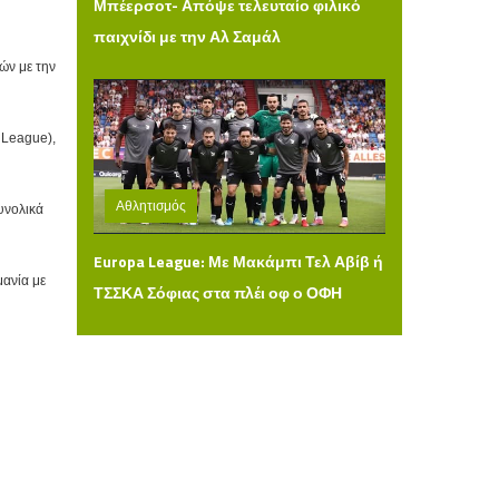
Μπέερσοτ- Απόψε τελευταίο φιλικό
παιχνίδι με την Αλ Σαμάλ
ών με την
 League),
Αθλητισμός
υνολικά
Δευτέρα 03 Αυγούστου 2026 14:36
Europa League: Με Μακάμπι Τελ Αβίβ ή
μανία με
ΤΣΣΚΑ Σόφιας στα πλέι οφ ο ΟΦΗ