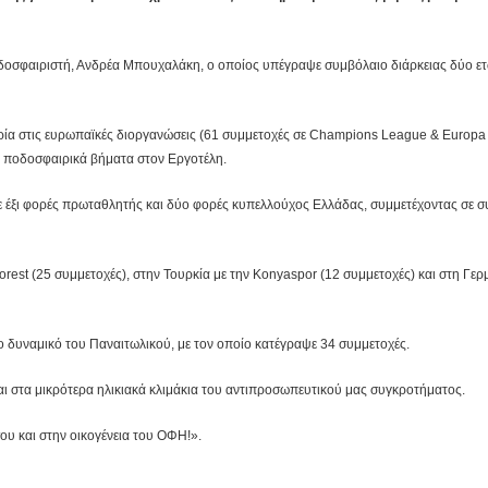
οσφαιριστή, Ανδρέα Μπουχαλάκη, ο οποίος υπέγραψε συμβόλαιο διάρκειας δύο ετ
ιρία στις ευρωπαϊκές διοργανώσεις (61 συμμετοχές σε Champions League & Europa
ου ποδοσφαιρικά βήματα στον Εργοτέλη.
ε έξι φορές πρωταθλητής και δύο φορές κυπελλούχος Ελλάδας, συμμετέχοντας σε σ
rest (25 συμμετοχές), στην Τουρκία με την Konyaspor (12 συμμετοχές) και στη Γερ
ο δυναμικό του Παναιτωλικού, με τον οποίο κατέγραψε 34 συμμετοχές.
και στα μικρότερα ηλικιακά κλιμάκια του αντιπροσωπευτικού μας συγκροτήματος.
ου και στην οικογένεια του ΟΦΗ!».