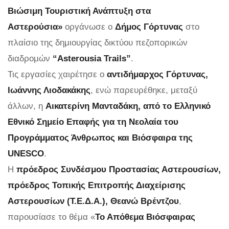
Βιώσιμη Τουριστική Ανάπτυξη στα
Αστερούσια»
οργάνωσε ο
Δήμος Γόρτυνας
στο
πλαίσιο της δημιουργίας δικτύου πεζοπορικών
διαδρομών
“Asterousia Trails”
.
Τις εργασίες χαιρέτησε ο
αντιδήμαρχος Γόρτυνας,
Ιωάννης Λιοδακάκης
, ενώ παρευρέθηκε, μεταξύ
άλλων, η
Αικατερίνη Μανταδάκη, από το Ελληνικό
Εθνικό Σημείο Επαφής για τη Νεολαία του
Προγράμματος Άνθρωπος και Βιόσφαιρα της
UNESCO
.
Η
πρόεδρος Συνδέσμου Προστασίας Αστερουσίων,
πρόεδρος Τοπικής Επιτροπής Διαχείρισης
Αστερουσίων (Τ.Ε.Δ.Α.), Θεανώ Βρέντζου
,
παρουσίασε το θέμα «
Το Απόθεμα Βιόσφαιρας