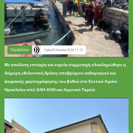
Περιβάλλον
Τρίτη 09 Ιουνίου 2026 11:13
Με απόλυτη επιτυχία και ευρεία συμμετοχή ολοκληρώθηκε η
διήμερη εθελοντική δράση υποβρύχιου καθαρισμού και
ψηφιακής χαρτογράφησης του βυθού στο Ενετικό Λιμάνι
Ηρακλείου από ΟΛΗ-ΚΛΗ και Λιμενικό Ταμείο