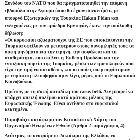
Συνόδου του ΝΑΤΟ που θα πραγματοποιηθεί την επόμενη
εβδομάδα στην Άγκυρα όπου θα έχουν συναντήσεις με
υπουργό Εξωτερικών της Τουρκίας Hakan Fidan και
ενδεχομένως με τον πρόεδρο Ερντογάν, έκανε την ακόλουθη
δήλωση:
«Οι κορυφαίοι αξιωματούχοι της ΕΕ που επισκέπτονται την
Τουρκία οφείλουν να μεταφέρουν στους συνομιλητές τους τα
σαφή μηνύματα για την ειρήνη, την ασφάλεια και τη
σταθερότητα, που στέλνει η Έκθεση Προόδου για την
ενταξιακή πορεία της Τουρκίας, μέσω των τροπολογιών που
είχα την τιμή να καταθέσω, και οι οποίες υπερψηφίστηκαν
με ευρύτατη πλειοψηφία πριν λίγες μέρες από το Ευρωπαικό
Κοινοβούλιο.
Πρώτον, με τη σαφή καταδίκη του casus belli. Δεν μπορεί να
υπάρχει απειλή πολέμου κατά κράτους-μέλους της
Ευρωπαϊκής Ένωσης Είναι αντίθετο στο ευρωπαϊκό
κεκτημένο.
Παραβιάζει κατάφωρα τον Καταστατικό Χάρτη του
Οργανισμού Ηνωμένων Εθνών (Άρθρο 2 παράγραφος 4).
Δεύτερον, το αναφαίρετο δικαίωμα της Ελλάδας να