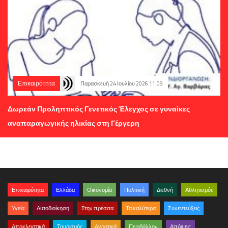
Επικαιρότητα
Παρασκευή 24 Ιουλίου 2026 11:09
Δωρεάν Προληπτικός Γενετικός Έλεγχος σε γυναίκες
αναπαραγωγικής ηλικίας στη Γέργερη
Επικαιρότητα
Ελλάδα
Οικονομία
Πολιτική
Διεθνή
Αθλητισμός
Υγεία
Αυτοδιοίκηση
Στην πρέσσα
Τα καλύτερα
Συνεντεύξεις
Αποκλειστικά
Τουρισμός
Αγροτικά
Περιβάλλον
Απόψεις