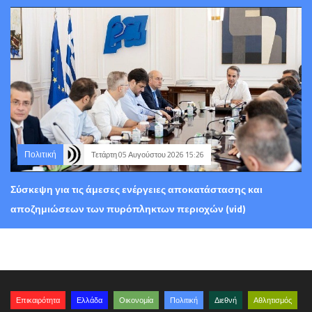
Πολιτική
Τετάρτη 05 Αυγούστου 2026 15:26
Σύσκεψη για τις άμεσες ενέργειες αποκατάστασης και
αποζημιώσεων των πυρόπληκτων περιοχών (vid)
Επικαιρότητα
Ελλάδα
Οικονομία
Πολιτική
Διεθνή
Αθλητισμός