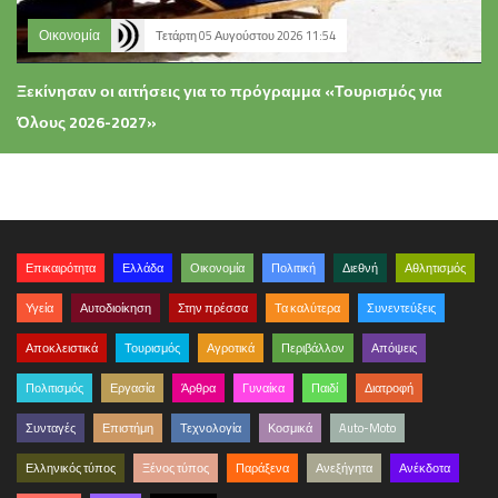
Οικονομία
Τετάρτη 05 Αυγούστου 2026 11:54
Ξεκίνησαν οι αιτήσεις για το πρόγραμμα «Τουρισμός για
Όλους 2026-2027»
Επικαιρότητα
Ελλάδα
Οικονομία
Πολιτική
Διεθνή
Αθλητισμός
Υγεία
Αυτοδιοίκηση
Στην πρέσσα
Τα καλύτερα
Συνεντεύξεις
Αποκλειστικά
Τουρισμός
Αγροτικά
Περιβάλλον
Απόψεις
Πολιτισμός
Εργασία
Άρθρα
Γυναίκα
Παιδί
Διατροφή
Συνταγές
Επιστήμη
Τεχνολογία
Κοσμικά
Auto-Moto
Ελληνικός τύπος
Ξένος τύπος
Παράξενα
Ανεξήγητα
Ανέκδοτα