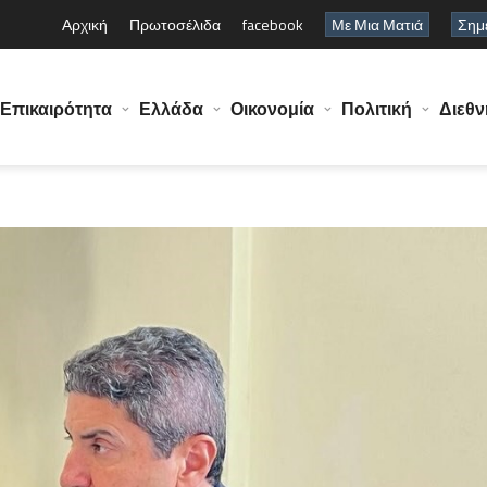
Αρχική
Πρωτοσέλιδα
facebook
Με Μια Ματιά
Σημε
Επικαιρότητα
Ελλάδα
Οικονομία
Πολιτική
Διεθν