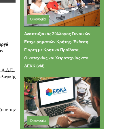
Οικονομία
Τετάρτη 05 Αυγούστου 2026 16:49
Αναπτυξιακός Σύλλογος Γυναικών
Επιχειρηματιών Κρήτης. Έκθεση -
υργό
Γιορτή με Κρητικά Προϊόντα,
ών
Οικοτεχνίας και Χειροτεχνίας στο
ΔΕΚΚ (vid)
.Α.Δ.Ε.,
ολογικής
ζουν την
Οικονομία