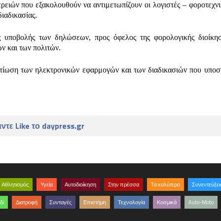
ρειών που εξακολουθούν να αντιμετωπίζουν οι λογιστές – φοροτεχνι
ιαδικασίας.
ς υποβολής των δηλώσεων, προς όφελος της φορολογικής διοίκη
ν και των πολιτών.
τίωση των ηλεκτρονικών εφαρμογών και των διαδικασιών που υποσ
ντε Like το daypress.gr
Αθλητισμός
Υγεία
Αυτοδιοίκηση
Στην πρέσσα
Τα καλύτερα
Συνεντεύξει
δί
Διατροφή
Συνταγές
Επιστήμη
Τεχνολογία
Κοσμικά
Auto-Moto