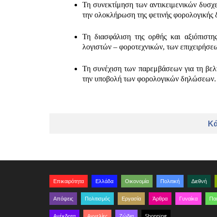
Τη συνεκτίμηση των αντικειμενικών δυσχε
την ολοκλήρωση της φετινής φορολογικής δ
Τη διασφάλιση της ορθής και αξιόπιστη
λογιστών – φοροτεχνικών, των επιχειρήσεω
Τη συνέχιση των παρεμβάσεων για τη βελ
την υποβολή των φορολογικών δηλώσεων.
Κά
Επικαιρότητα
Ελλάδα
Οικονομία
Πολιτική
Διεθνή
Απόψεις
Πολιτισμός
Εργασία
Άρθρα
Γυναίκα
Παι
Ανέκδοτα
Αγγελίες
Ζώδια
Shopping