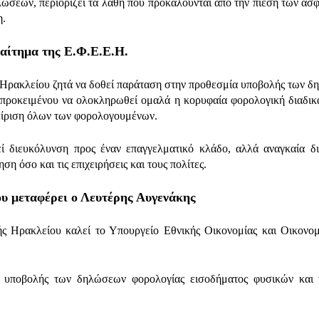
λώσεων, περιορίζει τα λάθη που προκαλούνται από την πίεση των ασ
η.
 αίτημα της Ε.Φ.Ε.Ε.Η.
ρακλείου ζητά να δοθεί παράταση στην προθεσμία υποβολής των 
 προκειμένου να ολοκληρωθεί ομαλά η κορυφαία φορολογική διαδικ
αχείριση όλων των φορολογουμένων.
εί διευκόλυνση προς έναν επαγγελματικό κλάδο, αλλά αναγκαία δι
η όσο και τις επιχειρήσεις και τους πολίτες.
ου μεταφέρει ο Λευτέρης Αυγενάκης
ς Ηρακλείου καλεί το Υπουργείο Εθνικής Οικονομίας και Οικονο
 υποβολής των δηλώσεων φορολογίας εισοδήματος φυσικών και 