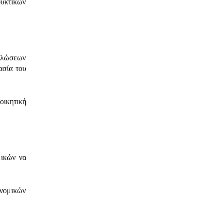
φυκτικών
δηλώσεων
ασία του
οικητική
μικών να
νομικών