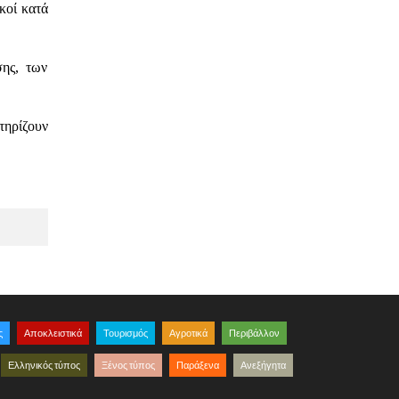
κοί κατά
σης, των
τηρίζουν
ς
Αποκλειστικά
Τουρισμός
Αγροτικά
Περιβάλλον
Ελληνικός τύπος
Ξένος τύπος
Παράξενα
Ανεξήγητα