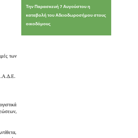
Τετάρτη 05 Αυγούστου 2026 13:27
Την Παρασκευή 7 Αυγούστου η
καταβολή του Αδειοδωροσήμου στους
οικοδόμους
ιμές των
Α.Α.Δ.Ε.
ογιστικά
ρεώσεων,
ντίθετα,