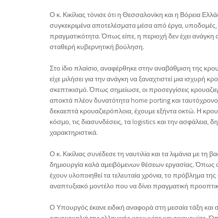
Ο κ. Κικίλιας τόνισε ότι η Θεσσαλονίκη και η Βόρεια Ελ
συγκεκριμένα αποτελέσματα μέσα από έργα, υποδομές,
πραγματικότητα. Όπως είπε, η περιοχή δεν έχει ανάγκη
σταθερή κυβερνητική βούληση.
Στο ίδιο πλαίσιο, αναφέρθηκε στην αναβάθμιση της κρο
είχε μιλήσει για την ανάγκη να ξαναχτιστεί μια ισχυρή κ
σκεπτικισμό. Όπως σημείωσε, οι προσεγγίσεις κρουαζιε
αποκτά πλέον δυνατότητα home porting και ταυτόχρονου 
δεκαεπτά κρουαζιερόπλοια, έχουμε εξήντα οκτώ. Η κρου
κόσμο, τις διασυνδέσεις, τα logistics και την ασφάλεια,
χαρακτηριστικά.
Ο κ. Κικίλιας συνέδεσε τη ναυτιλία και τα λιμάνια με τ
δημιουργία καλά αμειβόμενων θέσεων εργασίας. Όπως α
έχουν υλοποιηθεί τα τελευταία χρόνια, το πρόβλημα της 
αναπτυξιακό μοντέλο που να δίνει πραγματική προοπτική
Ο Υπουργός έκανε ειδική αναφορά στη μεσαία τάξη και
ραχοκοκαλιά της ελληνικής κοινωνίας και οικονομίας. Ό