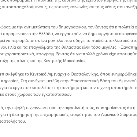
υς αυτοαπασχολούμενους, τις τοπικές κοινωνίες και τους νέους που αναζ
ας με την αντιμετώπιση του δημογραφικού, τονίζοντας ότι η πολιτεία ο
να παραμείνουν στην Ελλάδα, να εργαστούν, να δημιουργήσουν οικογένεια
εί να περιορίζεται σε ένα μοντέλο που οδηγεί τα παιδιά αποκλειστικά στ
ναυτιλία και τα επαγγέλματα της θάλασσας είναι τόσο μεγάλες. «Ξαναπή
 χαρακτηριστικά, υπογραμμίζοντας ότι για πολλά χρόνια είχε υποτιμηθεί
τυξη της πόλης και της Κεντρικής Μακεδονίας.
επισκέφθηκε το Κεντρικό Λιμεναρχείο Θεσσαλονίκης, όπου ενημερώθηκε
ς υπηρεσίας. Στη συνέχεια, μετέβη στην Επισκευαστική Βάση του Λιμενικού
α το έργο που επιτελείται στη συντήρηση και την τεχνική υποστήριξη 
ηκε στους χώρους των εγκαταστάσεων.
σμό, την υψηλή τεχνογνωσία και την αφοσίωσή τους, επισημαίνοντας ότι η
ια τη διατήρηση της επιχειρησιακής ετοιμότητας του Λιμενικού Σώματος
ποστολής του.