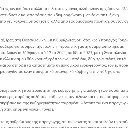
λάδα έχουν ακούσει πολλά τα τελευταία χρόνια, αλλά πλέον αρχίζουν να βλ
 επενδύσεις και αποφάσεις που διαμορφώνουν μια νέα αναπτυξιακή
 από γενικόλογες υποσχέσεις, αλλά από εφαρμοσμένη πολιτική, συντονισ
υαζιέρας στη Θεσσαλονίκη, υπενθυμίζοντας ότι, όταν ως Υπουργός Τουρ
ρουαζιέρα για το λιμάνι της πόλης, η προοπτική αυτή αντιμετωπίστηκε με
ρόπλοιων αυξήθηκαν από 17 το 2021, σε 68 το 2023, με τη Θεσσαλονίκη
ελλιμενισμού δύο κρουαζιερόπλοιων. «Από ένα, δύο, τρία, πέντε, επτά,
αζιέρα στηρίζει τα καταστήματα υγειονομικού ενδιαφέροντος, τον εμπορι
 δημιουργώντας έναν πραγματικό οικονομικό κόμβο για την πόλη», είπε
η βασική πολιτική προτεραιότητα της κυβέρνησης για αύξηση των εισοδημάτ
νέφερε, παρά τις αυξήσεις μισθών και συντάξεων και τη μείωση φόρων 
ακρίβειας και της καθημερινότητας παραμένει. «Απαιτείται ένα παραγωγικ
 στην επόμενη γενιά», τόνισε.
 στους ανθρώπους της παραγωγής, σημειώνοντας ότι αποτελούν τη σταθ
πως υπογράμμισε, η πολιτική της κυβέρνησης έχει στον πυρήνα της την ε