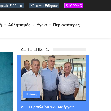
ρινές Ειδήσεις
Χθεσινές Ειδήσεις
SHOPPING
ή
Αθλητισμός
Υγεία
Περισσότερες
ΔΕΙΤΕ ΕΠΙΣΗΣ...
Πολιτική
Παρασκευή 07 Αυγούστου 2026 15:03
ΔΕΕΠ Ηρακλείου Ν.Δ.: Με έργα η