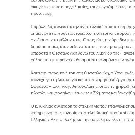
οικογένεια, τους επαγγελματίες, τους εργαζόμενους, το
προοπτική.
Παράλληλα, συνέδεσε την αναπτυξιακή προοπτική της χώρ
δημιουργεί τις προϋποθέσεις ώστε οι νέοι να μπορούν 
σχεδιάσουν το μέλλον τους. Όπως είπε, η χώρα δεν μπορ
δημόσιο τομέα, όταν οι δυνατότητες που προσφέρουν η 
μπροστά η Θεσσαλονίκη λόγω του λιμανιού της», ανέφερε
ρόλος που μπορεί να διαδραματίσει το λιμάνι στην ανάπ
Κατά την παραμονή του στη Θεσσαλονίκη, ο Υπουργός 
στελέχη για τη λειτουργία και το επιχειρησιακό έργο τη
Σώματος – Ελληνικής Ακτοφυλακής, όπου ενημερώθηκε γι
πλωτών και χερσαίων μέσων του Σώματος και ξεναγήθ
Ο κ. Κικίλιας συνεχάρη τα στελέχη για τον επαγγελματι
καθημερινή τους εργασία αποτελεί βασική προϋπόθεση γ
Ελληνικής Ακτοφυλακής και την ασφαλή εκτέλεση της α