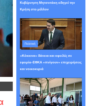
Κυβέρνηση Μητσοτάκη οδηγεί την
Κρήτη στο μέλλον
Πολιτική
Πέμπτη 06 Αυγούστου 2026 12:29
«Κόκκινα» δάνεια και οφειλές σε
εφορία-ΕΦΚΑ «πνίγουν» επιχειρήσεις
και νοικοκυριά
α