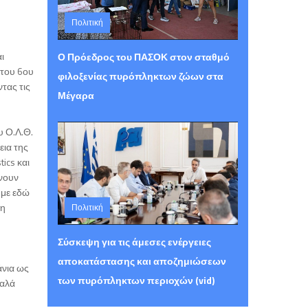
Πολιτική
Τετάρτη 05 Αυγούστου 2026 15:30
ι
Ο Πρόεδρος του ΠΑΣΟΚ στον σταθμό
 του 6ου
φιλοξενίας πυρόπληκτων ζώων στα
τας τις
Μέγαρα
υ Ο.Λ.Θ.
εια της
ics και
ίνουν
ύμε εδώ
ση
Πολιτική
Τετάρτη 05 Αυγούστου 2026 15:26
Σύσκεψη για τις άμεσες ενέργειες
αποκατάστασης και αποζημιώσεων
άνια ως
των πυρόπληκτων περιοχών (vid)
καλά