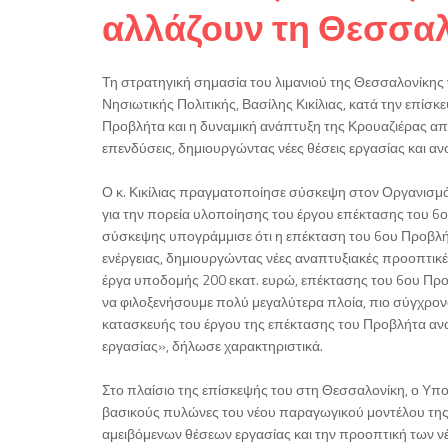
αλλάζουν τη Θεσσα
Τη στρατηγική σημασία του λιμανιού της Θεσσαλονίκης 
Νησιωτικής Πολιτικής, Βασίλης Κικίλιας, κατά την επί
Προβλήτα και η δυναμική ανάπτυξη της Κρουαζιέρας απο
επενδύσεις, δημιουργώντας νέες θέσεις εργασίας και ανο
Ο κ. Κικίλιας πραγματοποίησε σύσκεψη στον Οργανισμό
για την πορεία υλοποίησης του έργου επέκτασης του 6ου
σύσκεψης υπογράμμισε ότι η επέκταση του 6ου Προβλήτα
ενέργειας, δημιουργώντας νέες αναπτυξιακές προοπτικέ
έργα υποδομής 200 εκατ. ευρώ, επέκτασης του 6ου Πρ
να φιλοξενήσουμε πολύ μεγαλύτερα πλοία, πιο σύγχρονα
κατασκευής του έργου της επέκτασης του Προβλήτα ανα
εργασίας», δήλωσε χαρακτηριστικά.
Στο πλαίσιο της επίσκεψής του στη Θεσσαλονίκη, ο Υπουρ
βασικούς πυλώνες του νέου παραγωγικού μοντέλου της 
αμειβόμενων θέσεων εργασίας και την προοπτική των ν