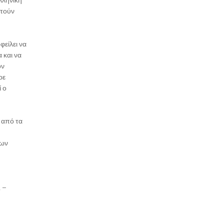
ητούν
φείλει να
 και να
ον
ρε
 ο
 από τα
των
 –