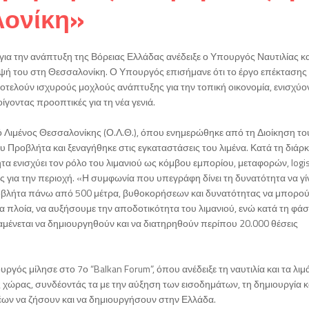
λονίκη»
για την ανάπτυξη της Βόρειας Ελλάδας ανέδειξε ο Υπουργός Ναυτιλίας κα
σκεψή του στη Θεσσαλονίκη. Ο Υπουργός επισήμανε ότι το έργο επέκτασης
τελούν ισχυρούς μοχλούς ανάπτυξης για την τοπική οικονομία, ενισχύον
ίγοντας προοπτικές για τη νέα γενιά.
 Λιμένος Θεσσαλονίκης (Ο.Λ.Θ.), όπου ενημερώθηκε από τη Διοίκηση το
 Προβλήτα και ξεναγήθηκε στις εγκαταστάσεις του λιμένα. Κατά τη διάρκ
 ενισχύει τον ρόλο του λιμανιού ως κόμβου εμπορίου, μεταφορών, logist
ς για την περιοχή. «Η συμφωνία που υπεγράφη δίνει τη δυνατότητα να γ
οβλήτα πάνω από 500 μέτρα, βυθοκορήσεων και δυνατότητας να μπορο
 πλοία, να αυξήσουμε την αποδοτικότητα του λιμανιού, ενώ κατά τη φά
μένεται να δημιουργηθούν και να διατηρηθούν περίπου 20.000 θέσεις
γός μίλησε στο 7ο “Balkan Forum”, όπου ανέδειξε τη ναυτιλία και τα λιμ
χώρας, συνδέοντάς τα με την αύξηση των εισοδημάτων, τη δημιουργία 
έων να ζήσουν και να δημιουργήσουν στην Ελλάδα.