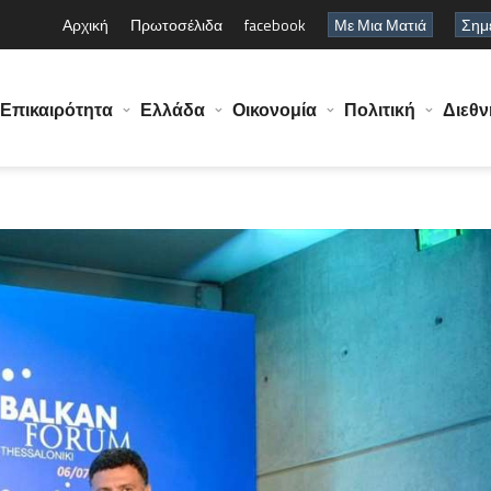
Αρχική
Πρωτοσέλιδα
facebook
Με Μια Ματιά
Σημε
Επικαιρότητα
Ελλάδα
Οικονομία
Πολιτική
Διεθν