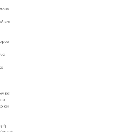
έπουν
μό και
ισμού
 να
κό
ων και
που
ό και
ερή
λληνική