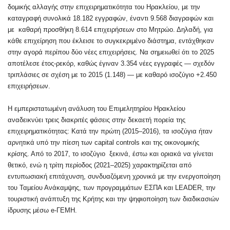
δομικής αλλαγής στην επιχειρηματικότητα του Ηρακλείου, με την
καταγραφή συνολικά 18.182 εγγραφών, έναντι 9.568 διαγραφών και
με καθαρή προσθήκη 8.614 επιχειρήσεων στο Μητρώο. Δηλαδή, για
κάθε επιχείρηση που έκλεισε το συγκεκριμένο διάστημα, εντάχθηκαν
στην αγορά περίπου δύο νέες επιχειρήσεις. Να σημειωθεί ότι το 2025
αποτέλεσε έτος-ρεκόρ, καθώς έγιναν 3.354 νέες εγγραφές — σχεδόν
τριπλάσιες σε σχέση με το 2015 (1.148) — με καθαρό ισοζύγιο +2.450
επιχειρήσεων.
Η εμπεριστατωμένη ανάλυση του Επιμελητηρίου Ηρακλείου
αναδεικνύει τρεις διακριτές φάσεις στην δεκαετή πορεία της
επιχειρηματικότητας: Κατά την πρώτη (2015–2016), τα ισοζύγια ήταν
αρνητικά υπό την πίεση των capital controls και της οικονομικής
κρίσης. Από το 2017, το ισοζύγιο ξεκινά, έστω και οριακά να γίνεται
θετικό, ενώ η τρίτη περίοδος (2021–2025) χαρακτηρίζεται από
εντυπωσιακή επιτάχυνση, συνδυαζόμενη χρονικά με την ενεργοποίηση
του Ταμείου Ανάκαμψης, των προγραμμάτων ΕΣΠΑ και LEADER, την
τουριστική ανάπτυξη της Κρήτης και την ψηφιοποίηση των διαδικασιών
ίδρυσης μέσω e-ΓΕΜΗ.