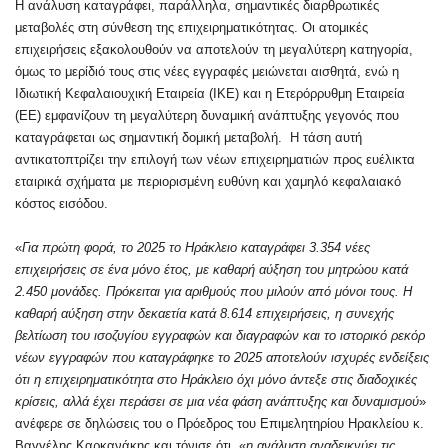
Η ανάλυση καταγράφει, παράλληλα, σημαντικές διαρθρωτικές
μεταβολές στη σύνθεση της επιχειρηματικότητας. Οι ατομικές
επιχειρήσεις εξακολουθούν να αποτελούν τη μεγαλύτερη κατηγορία,
όμως το μερίδιό τους στις νέες εγγραφές μειώνεται αισθητά, ενώ η
Ιδιωτική Κεφαλαιουχική Εταιρεία (ΙΚΕ) και η Ετερόρρυθμη Εταιρεία
(ΕΕ) εμφανίζουν τη μεγαλύτερη δυναμική ανάπτυξης γεγονός που
καταγράφεται ως σημαντική δομική μεταβολή. Η τάση αυτή
αντικατοπτρίζει την επιλογή των νέων επιχειρηματιών προς ευέλικτα
εταιρικά σχήματα με περιορισμένη ευθύνη και χαμηλό κεφαλαιακό
κόστος εισόδου.
«
Για πρώτη φορά, το 2025 το Ηράκλειο καταγράφει 3.354 νέες
επιχειρήσεις σε ένα μόνο έτος, με καθαρή αύξηση του μητρώου κατά
2.450 μονάδες. Πρόκειται για αριθμούς που μιλούν από μόνοι τους. Η
καθαρή αύξηση στην δεκαετία κατά 8.614 επιχειρήσεις, η συνεχής
βελτίωση του ισοζυγίου εγγραφών και διαγραφών και το ιστορικό ρεκόρ
νέων εγγραφών που καταγράφηκε το 2025 αποτελούν ισχυρές ενδείξεις
ότι η επιχειρηματικότητα στο Ηράκλειο όχι μόνο άντεξε στις διαδοχικές
κρίσεις, αλλά έχει περάσει σε μια νέα φάση ανάπτυξης και δυναμισμού
»
ανέφερε σε δηλώσεις του ο Πρόεδρος του Επιμελητηρίου Ηρακλείου κ.
Βαγγέλης Καρκανάκης και τόνισε ότι «
η ανάλυση αναδεικνύει τις