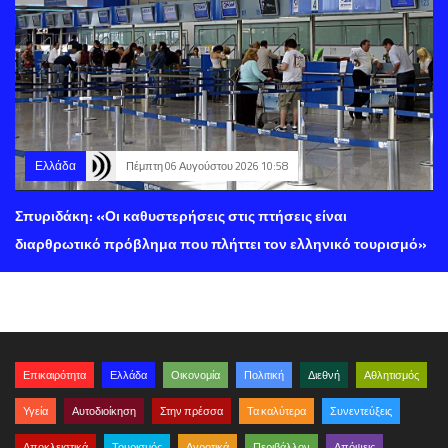
Ελλάδα
Πέμπτη 06 Αυγούστου 2026 10:58
Σπυριδάκη: «Οι καθυστερήσεις στις πτήσεις είναι
διαρθρωτικό πρόβλημα που πλήττει τον ελληνικό τουρισμό»
Επικαιρότητα
Ελλάδα
Οικονομία
Πολιτική
Διεθνή
Αθλητισμός
Υγεία
Αυτοδιοίκηση
Στην πρέσσα
Τα καλύτερα
Συνεντεύξεις
Αποκλειστικά
Τουρισμός
Αγροτικά
Περιβάλλον
Απόψεις