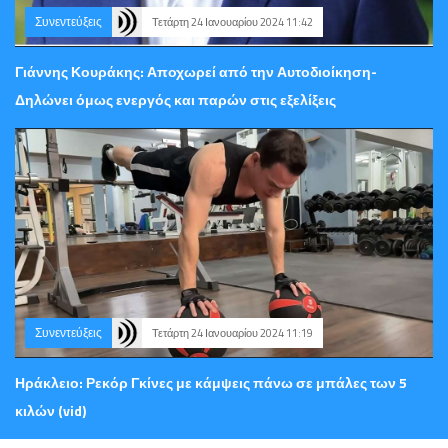
Συνεντεύξεις
Τετάρτη 24 Ιανουαρίου 2024 11:42
Γιάννης Κουράκης: Αποχωρεί από την Αυτοδιοίκηση-
Δηλώνει όμως ενεργός και παρών στις εξελίξεις
Συνεντεύξεις
Τετάρτη 24 Ιανουαρίου 2024 11:19
Ηράκλειο: Ρεκόρ Γκίνες με κάμψεις πάνω σε μπάλες των 5
κιλών (vid)