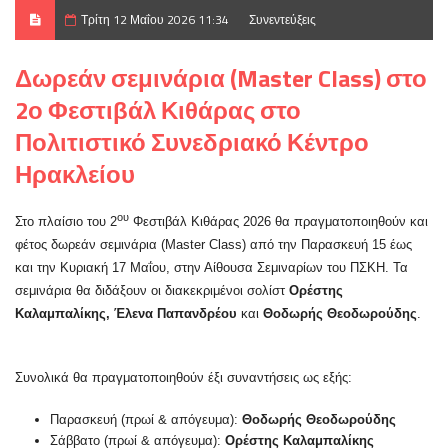
Τρίτη 12 Μαΐου 2026 11:34
Συνεντεύξεις
Δωρεάν σεμινάρια (Master Class) στο
2ο Φεστιβάλ Κιθάρας στο
Πολιτιστικό Συνεδριακό Κέντρο
Ηρακλείου
ου
Στο πλαίσιο του 2
Φεστιβάλ Κιθάρας 2026 θα πραγματοποιηθούν και
φέτος δωρεάν σεμινάρια (Master Class) από την Παρασκευή 15 έως
και την Κυριακή 17 Μαΐου, στην Αίθουσα Σεμιναρίων του ΠΣΚΗ. Τα
σεμινάρια θα διδάξουν οι διακεκριμένοι σολίστ
Ορέστης
Καλαμπαλίκης, Έλενα Παπανδρέου
και
Θοδωρής Θεοδωρούδης
.
Συνολικά θα πραγματοποιηθούν έξι συναντήσεις ως εξής:
Παρασκευή (πρωί & απόγευμα):
Θοδωρής Θεοδωρούδης
Σάββατο (πρωί & απόγευμα):
Ορέστης Καλαμπαλίκης