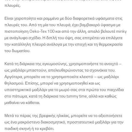
πλευρές.
Είναι χειροποίητο και ραμμένο με δύο διαφορετικά υφάσματα στις
πλευρές του. Από τη μία του πλευρά, έχει βαμβακερό ύφασμα με
πιστοποίηση Oeko-Tex 100 και από την άλλη, απαλό βελουτέ minky
με ανάγλυφο σχέδιο. Η διπλή του όψη, σας επιτρέπει να επιλέγετε
την κατάλληλη πλευρά ανάλογα με την εποχή και τη θερμοκρασία
του δωματίου.
Κατά τη διάρκεια της εγκυμοσύνης, χρησιμοποιήστε το ανοιχτό –
ως μαξιλάρι μπαστούνι, απελευθερώνοντας τα σχοινάκια του.
Αργότερα, μπορείτε να το χρησιμοποιείτε κλειστό – ως μαξιλάρι
θηλασμού. Επίσης, μπορεί να χρησιμοποιηθεί και ως
υποστηρικτικό μαξιλάρι για το μωρό σας στα πρώτα του παιχνίδια
στο πάτωμα, κατά τη διάρκεια του tummy time, αλλά και καθώς
μαθαίνει να κάθεται.
Μετά το πέρας της βρεφικής ηλικίας, μπορείτε να το αξιοποιήσετε
ως ένα μακρόστενο διακοσμητικό, προστατευτικό μαξιλάρι για την
παιδική σκηνή ή το κρεβάτι.