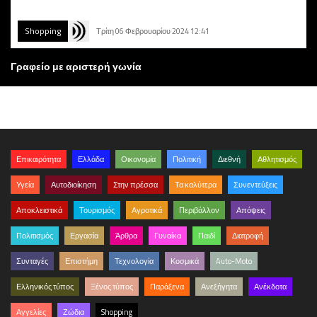
Shopping
Τρίτη 06 Φεβρουαρίου 2024 12:41
Γραφείο με αριστερή γωνία
Επικαιρότητα
Ελλάδα
Οικονομία
Πολιτική
Διεθνή
Αθλητισμός
Υγεία
Αυτοδιοίκηση
Στην πρέσσα
Τα καλύτερα
Συνεντεύξεις
Αποκλειστικά
Τουρισμός
Αγροτικά
Περιβάλλον
Απόψεις
Πολιτισμός
Εργασία
Άρθρα
Γυναίκα
Παιδί
Διατροφή
Συνταγές
Επιστήμη
Τεχνολογία
Κοσμικά
Auto-Moto
Ελληνικός τύπος
Ξένος τύπος
Παράξενα
Ανεξήγητα
Ανέκδοτα
Αγγελίες
Ζώδια
Shopping