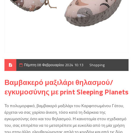
Πέμπτη 08 Φεβρουαρίου 2024 10:13
Shopping
Βαμβακερό μαξιλάρι θηλασμού/
εγκυμοσύνης με print Sleeping Planets
Το πολυμορφικό, βαμβακερό μαξιλάρι του Καρφιτσωμένου Γάτου,
έρχεται να σας χαρίσει άνεση, τόσο κατά τη διάρκεια της
εγκυμοσύνης όσο και του θηλασμού. Η καινοτομία στον σχεδιασμό
του, σας επιτρέπει να το μετατρέπετε με ευκολία από τη μία χρήση
του στην άλλη, ελευθερώνοντας απλά το κορδόνι και από τις δύο