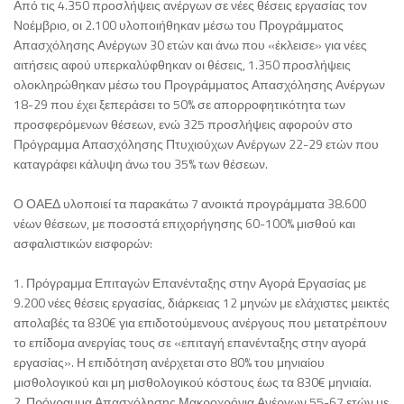
Από τις 4.350 προσλήψεις ανέργων σε νέες θέσεις εργασίας τον
Νοέμβριο, οι 2.100 υλοποιήθηκαν μέσω του Προγράμματος
Απασχόλησης Ανέργων 30 ετών και άνω που «έκλεισε» για νέες
αιτήσεις αφού υπερκαλύφθηκαν οι θέσεις, 1.350 προσλήψεις
ολοκληρώθηκαν μέσω του Προγράμματος Απασχόλησης Ανέργων
18-29 που έχει ξεπεράσει το 50% σε απορροφητικότητα των
προσφερόμενων θέσεων, ενώ 325 προσλήψεις αφορούν στο
Πρόγραμμα Απασχόλησης Πτυχιούχων Ανέργων 22-29 ετών που
καταγράφει κάλυψη άνω του 35% των θέσεων.
Ο ΟΑΕΔ υλοποιεί τα παρακάτω 7 ανοικτά προγράμματα 38.600
νέων θέσεων, με ποσοστά επιχορήγησης 60-100% μισθού και
ασφαλιστικών εισφορών:
1. Πρόγραμμα Επιταγών Επανένταξης στην Αγορά Εργασίας με
9.200 νέες θέσεις εργασίας, διάρκειας 12 μηνών με ελάχιστες μεικτές
απολαβές τα 830€ για επιδοτούμενους ανέργους που μετατρέπουν
το επίδομα ανεργίας τους σε «επιταγή επανένταξης στην αγορά
εργασίας». Η επιδότηση ανέρχεται στο 80% του μηνιαίου
μισθολογικού και μη μισθολογικού κόστους έως τα 830€ μηνιαία.
2. Πρόγραμμα Απασχόλησης Μακροχρόνια Ανέργων 55-67 ετών με