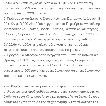
3.500 νέες θέσεις εργασίας, διάρκειας 10 μηνών. Η επιδότηση
ανέρχεται στο 75% του μηνιαίου μισθολογικού και μη μισθολογικού
κόστους έως τα 750€ μηνιαία.
6. Πρόγραμμα Απόκτησης Επαγγελματικής Εμπειρίας Ανέργων 18-
30 ετών με 3.000 νέες θέσεις εργασίας στις Περιφέρειες Ανατολικής
Μακεδονίας και Θράκης, Βορείου Αιγαίου, Θεσσαλίας και Στερεάς
Ελλάδας, διάρκειας 7 μηνών. Η επιδότηση ανέρχεται στο 100% του
μηνιαίου μισθολογικού και μη μισθολογικού κόστους, καθώς ο
ΟΑΕΔ θα καταβάλει μηνιαία αποζημίωση ίση με τον νόμιμο
κατώτατο μισθό (με πλήρεις ασφαλιστικές εισφορές).
7. Πρόγραμμα Απασχόλησης Ανέργων από Ευπαθείς Κοινωνικές
Ομάδες με 1.200 νέες θέσεις εργασίας, διάρκειας 12 μηνών με
δυνατότητα επέκτασης για επιπλέον 12 μήνες. Η επιδότηση
ανέρχεται στο 90% του μηνιαίου μισθολογικού και μη μισθολογικού
κόστους έως τα 800€ μηνιαία.
Υπενθυμίζεται ότι στα παραπάνω προγράμματα, έχουν
απλουστευτεί οι προϋποθέσεις συμμετοχής, έχουν επιταχυνθεί οι
διαδικασίες ένταξης, πρόσληψης και πληρωμής και δεν υπάρχουν
δεσμεύσεις μετά το τέλος της επιχορήγησης. Στην επιδότηση του