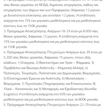
νέες θέσεις εργασίας σε ΝΠΔΔ, δημόσιες επιχειρήσεις, καθώς και
επιχειρήσεις των Δήμων και των Περιφερειών, διάρκειας 12 μηνών
με δυνατότητα επέκτασης για επιπλέον 12 μήνες. Η επιδότηση
ανέρχεται στο 75% του μηνιαίου μισθολογικού και μη μισθολογικού
κόστους έως τα 750€ μηνιαία.
3. Πρόγραμμα Απασχόλησης Ανέργων 18-29 ετών με 8.000 νέες
θέσεις εργασίας, διάρκειας 12 μηνών. Η επιδότηση ανέρχεται στο
75% του μηνιαίου μισθολογικού και μη μισθολογικού κόστους έως
τα 750€ μηνιαία.
4. Πρόγραμμα Απασχόλησης Πτυχιούχων Ανέργων έως 39 ετών με
5.200 νέες θέσεις εργασίας, διάρκειας 15 μηνών, στους εξής
κλάδους: 1) Ενέργεια, 2) Βιοεπιστήμες και Υγεία – Φάρμακα, 3)
Περιβάλλον και Βιώσιμη Ανάπτυξη – Κλιματική Αλλαγή, 4)
Πολιτισμός, Τουρισμός, Πολιτιστικές και Δημιουργικές Βιομηχανίες,
5) Επιστημονική Έρευνα και Ανάπτυξη, 6) Μεταποίηση –
Βιομηχανία, 7) Τεχνολογίες Πληροφορικής και Επικοινωνιών, 8)
Υλικά – Κατασκευές και 9) Μεταφορές και Εφοδιαστική Αλυσίδα
(Logistics). Η επιδότηση ανέρχεται στο 60% του μηνιαίου
μισθολογικού και μη μισθολογικού κόστους έως τα 800€ μηνιαία.
5. Πρόγραμμα Απασχόλησης Πτυχιούχων Ανέργων 22-29 ετών με