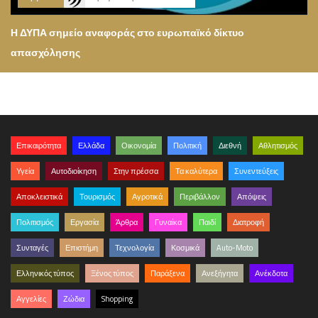
Η ΔΥΠΑ σημείο αναφοράς στο ευρωπαϊκό δίκτυο
απασχόλησης
Επικαιρότητα
Ελλάδα
Οικονομία
Πολιτική
Διεθνή
Αθλητισμός
Υγεία
Αυτοδιοίκηση
Στην πρέσσα
Τα καλύτερα
Συνεντεύξεις
Αποκλειστικά
Τουρισμός
Αγροτικά
Περιβάλλον
Απόψεις
Πολιτισμός
Εργασία
Άρθρα
Γυναίκα
Παιδί
Διατροφή
Συνταγές
Επιστήμη
Τεχνολογία
Κοσμικά
Auto-Moto
Ελληνικός τύπος
Ξένος τύπος
Παράξενα
Ανεξήγητα
Ανέκδοτα
Αγγελίες
Ζώδια
Shopping