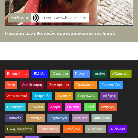
Ανεξήγητα
Τρίτη 07 Απριλίου 2015 13:36
Η κατάρα των ηθοποιών που ενσάρκωσαν τον Ιησού
Επικαιρότητα
Ελλάδα
Οικονομία
Πολιτική
Διεθνή
Αθλητισμός
Υγεία
Αυτοδιοίκηση
Στην πρέσσα
Τα καλύτερα
Συνεντεύξεις
Αποκλειστικά
Τουρισμός
Αγροτικά
Περιβάλλον
Απόψεις
Πολιτισμός
Εργασία
Άρθρα
Γυναίκα
Παιδί
Διατροφή
Συνταγές
Επιστήμη
Τεχνολογία
Κοσμικά
Auto-Moto
Ελληνικός τύπος
Ξένος τύπος
Παράξενα
Ανεξήγητα
Ανέκδοτα