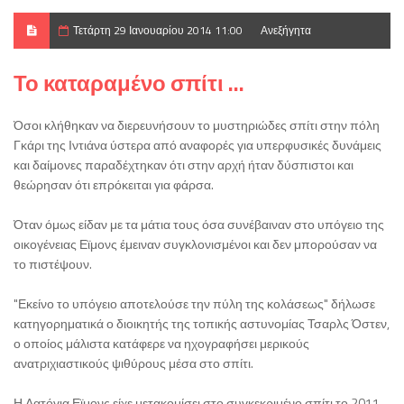
Τετάρτη 29 Ιανουαρίου 2014 11:00
Ανεξήγητα
Το καταραμένο σπίτι ...
Όσοι κλήθηκαν να διερευνήσουν το μυστηριώδες σπίτι στην πόλη
Γκάρι της Ιντιάνα ύστερα από αναφορές για υπερφυσικές δυνάμεις
και δαίμονες παραδέχτηκαν ότι στην αρχή ήταν δύσπιστοι και
θεώρησαν ότι επρόκειται για φάρσα.
Όταν όμως είδαν με τα μάτια τους όσα συνέβαιναν στο υπόγειο της
οικογένειας Εϊμονς έμειναν συγκλονισμένοι και δεν μπορούσαν να
το πιστέψουν.
"Εκείνο το υπόγειο αποτελούσε την πύλη της κολάσεως" δήλωσε
κατηγορηματικά ο διοικητής της τοπικής αστυνομίας Τσαρλς Όστεν,
ο οποίος μάλιστα κατάφερε να ηχογραφήσει μερικούς
ανατριχιαστικούς ψιθύρους μέσα στο σπίτι.
Η Λατόγια Εϊμονς είχε μετακομίσει στο συγκεκριμένο σπίτι το 2011