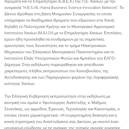
Ιδρύματα και το Επιμελητήριο (Ε.Β.Ε.Χ.) της Π.Ε. Χανίων, με την
ονομασία “H.B.S.I.N.-Hania Business Science Innovation Network”. Το
Δίκτυο ιδρύθηκε στη βάση Μνημονίου Συνεργασίας το οποίο
υπέγραψαν τα Ακαδημαϊκά ιδρύματα που εδρεύουν στα Χανιά,
δηλαδή το Πολυτεχνείο Κρήτης και το Μεσογειακό Αγρονομικό
Ινστιτούτο Χανίων (M.A.I.CH) με το Επιμελητήριο Χανίων. Επιπλέον,
έχουν ήδη προσκληθεί να συνδράμουν με τις σημαντικές
ερευνητικές τους δυνατότητες και το τμήμα Ηλεκτρονικών
Μηχανικών του Ελληνικού Μεσογειακού Πανεπιστημίου και το
Ινστιτούτο Ελιάς Υποτροπικών Φυτών και Αμπέλου του ΕΛΓΟ-
Δήμητρα. Στην εκδήλωση παρευρέθηκαν και απεύθυναν
χαιρετισμούς πλήθος εκπροσώπων του Κοινοβουλίου, της
Αυτοδιοίκησης και των Παραγωγικών φορέων της περιφερειακής
ενότητας Χανίων.
Την Ελληνική Κυβέρνηση εκπροσώπησε στην εκδήλωση με
κεντρική του ομιλία ο Υφυπουργός Ανάπτυξης, κ. Μάξιμος
Σενετάκης, ως αρμόδιος Έρευνας, Τεχνολογίας και Καινοτομίας, ο
οποίος τόνισε χαρακτηριστικά: «Η συγκροτημένη διοίκηση και η
κοινή στρατηγική του Αναπτυξιακού σας Δικτύου, με σκοπό έναν
μηχανισμό σύνδεσης με τις ανάγκες της τοπικής αγοράς εργασίας