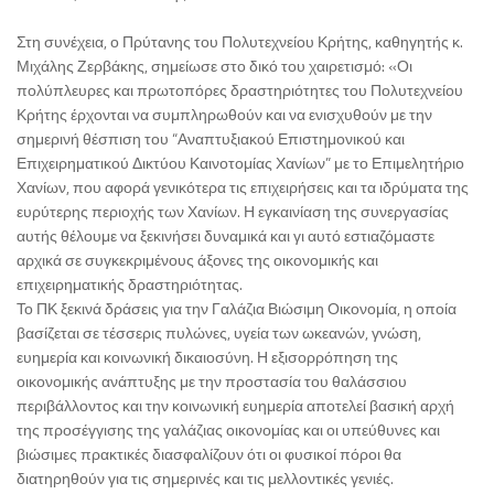
Στη συνέχεια, ο Πρύτανης του Πολυτεχνείου Κρήτης, καθηγητής κ.
Μιχάλης Ζερβάκης, σημείωσε στο δικό του χαιρετισμό: «Οι
πολύπλευρες και πρωτοπόρες δραστηριότητες του Πολυτεχνείου
Κρήτης έρχονται να συμπληρωθούν και να ενισχυθούν με την
σημερινή θέσπιση του “Αναπτυξιακού Επιστημονικού και
Επιχειρηματικού Δικτύου Καινοτομίας Χανίων” με το Επιμελητήριο
Χανίων, που αφορά γενικότερα τις επιχειρήσεις και τα ιδρύματα της
ευρύτερης περιοχής των Χανίων. Η εγκαινίαση της συνεργασίας
αυτής θέλουμε να ξεκινήσει δυναμικά και γι αυτό εστιαζόμαστε
αρχικά σε συγκεκριμένους άξονες της οικονομικής και
επιχειρηματικής δραστηριότητας.
Το ΠΚ ξεκινά δράσεις για την Γαλάζια Βιώσιμη Οικονομία, η οποία
βασίζεται σε τέσσερις πυλώνες, υγεία των ωκεανών, γνώση,
ευημερία και κοινωνική δικαιοσύνη. Η εξισορρόπηση της
οικονομικής ανάπτυξης με την προστασία του θαλάσσιου
περιβάλλοντος και την κοινωνική ευημερία αποτελεί βασική αρχή
της προσέγγισης της γαλάζιας οικονομίας και οι υπεύθυνες και
βιώσιμες πρακτικές διασφαλίζουν ότι οι φυσικοί πόροι θα
διατηρηθούν για τις σημερινές και τις μελλοντικές γενιές.