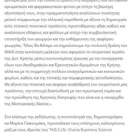
αρωματικών και φαρμακευτικών φυτών με στόχο τη βιώσιμη
αξιοποίησή τους, στην πραγματοποίηση αναλύσεων ποιότητας
μελιού σύμφωνα με την ελληνική νομοθεσία με άξονα τη δημιουργία
ενός τοπικού ποιοτικού προϊόντος προστιθέμενης αξίας καθώς και
αναλύσεων εδάφους και φύλλων με στόχο την συμβουλευτική
υποστήριξη των γεωργών και την ενθάρρυνση της αειφόρου
γεωργίας. Τέλος θα θέλαμε να σημειώσουμε την πολυετή δράση του
ΜΑΙΧ στην εκπόνηση μελετών που αφορούν το τουριστικό προϊόν
της Δυτ. Κρήτης μέσω συντονισμένης έρευνας με την συνεργασία
όλων των Ακαδημαϊκών και Ερευνητικών ιδρυμάτων της Κρήτης
αλλά και με τη συμμετοχή πολλών επαγγελματικών και κοινωνικών
φορέων, καθώς και της τοπικής και περιφερειακής αυτοδιοίκησης.
Με άξονα την ποιοτική και αειφόρο αναβάθμιση του τουριστικού μας
προϊόντος, την επιτυχή διασύνδεσή με τον πρωτογενή τομέα και
την προώθηση της Κρητικής διατροφής που είναι και η ναυαρχίδα
της Μεσογειακής δίαιτας».
Στο κλείσιμο της εκδήλωσης, η συντονίστριά της, δημοσιογράφος
κα Μαρίνα Γιακουμάκη, προσκάλεσε τους επίσημους καλεσμένους
μαζί με τους ιδρυτές του “Η.B.S.I.N.-Chania Business Science