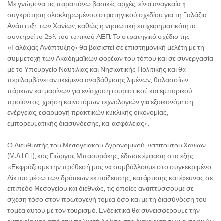
Με γνώμονα τις παραπάνω βασικές αρχές, είναι αναγκαία η
συγκρότηση ολοκληρωμένου στρατηγικού σχεδίου για τη Γαλάζια
Ανάπτυξη των Χανίων, καθώς η νησιωτική επιχειρηματικότητα
συντηρεί το 25% του τοπικού ΑΕΠ. Το στρατηγικό σχέδιο της
«Γαλάζιας Ανάπτυξης» θα βασιστεί σε επιστημονική μελέτη με τη
συμμετοχή των Ακαδημαϊκών φορέων του τόπου και σε συνεργασία
με το Υπουργείο Ναυτιλίας και Νησιωτικής Πολιτικής και θα
περιλαμβάνει αντικείμενα αναβάθμισης λιμένων, θαλασσίων
πάρκων και μαρίνων για ενίσχυση τουριστικού και εμπορικού
προϊόντος, χρήση καινοτόμων τεχνολογιών για εξοικονόμηση
ενέργειας, εφαρμογή πρακτικών κυκλικής οικονομίας,
εμπορευματικής διασύνδεσης, και ασφάλειας».
Ο Διευθυντής του Μεσογειακού Αγρονομικού Ινστιτούτου Χανίων
(M.A.I.CH), κος Γιώργος Μπαουράκης, έδωσε έμφαση στα εξής:
«Εκφράζουμε την πρόθεσή μας να συμβάλλουμε στο συγκεκριμένο
Δίκτυο μέσω των δράσεων εκπαίδευσης, κατάρτισης και έρευνας σε
επίπεδο Μεσογείου και διεθνώς, τις οποίες αναπτύσσουμε σε
σχέση τόσο στον πρωτογενή τομέα όσο και με τη διασύνδεση του
τομέα αυτού με τον τουρισμό. Ενδεικτικά θα συνεισφέρουμε την
εμπειρία μας από την πολυετή δράση στη διαχείριση των αυτοφυών