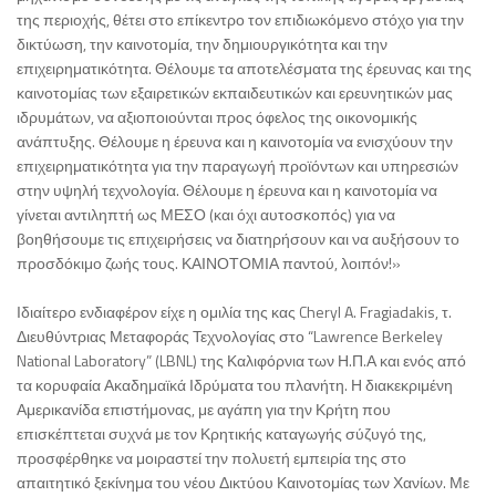
της περιοχής, θέτει στο επίκεντρο τον επιδιωκόμενο στόχο για την
δικτύωση, την καινοτομία, την δημιουργικότητα και την
επιχειρηματικότητα. Θέλουμε τα αποτελέσματα της έρευνας και της
καινοτομίας των εξαιρετικών εκπαιδευτικών και ερευνητικών μας
ιδρυμάτων, να αξιοποιούνται προς όφελος της οικονομικής
ανάπτυξης. Θέλουμε η έρευνα και η καινοτομία να ενισχύουν την
επιχειρηματικότητα για την παραγωγή προϊόντων και υπηρεσιών
στην υψηλή τεχνολογία. Θέλουμε η έρευνα και η καινοτομία να
γίνεται αντιληπτή ως ΜΕΣΟ (και όχι αυτοσκοπός) για να
βοηθήσουμε τις επιχειρήσεις να διατηρήσουν και να αυξήσουν το
προσδόκιμο ζωής τους. ΚΑΙΝΟΤΟΜΙΑ παντού, λοιπόν!»
Ιδιαίτερο ενδιαφέρον είχε η ομιλία της κας Cheryl A. Fragiadakis, τ.
Διευθύντριας Μεταφοράς Τεχνολογίας στο “Lawrence Berkeley
National Laboratory” (LBNL) της Καλιφόρνια των Η.Π.Α και ενός από
τα κορυφαία Ακαδημαϊκά Ιδρύματα του πλανήτη. Η διακεκριμένη
Αμερικανίδα επιστήμονας, με αγάπη για την Κρήτη που
επισκέπτεται συχνά με τον Κρητικής καταγωγής σύζυγό της,
προσφέρθηκε να μοιραστεί την πολυετή εμπειρία της στο
απαιτητικό ξεκίνημα του νέου Δικτύου Καινοτομίας των Χανίων. Με