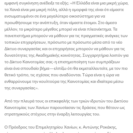
εμφανή συγκίνηση ανέδειξε τα εξής: «Η Ελλάδα είναι μια μικρή χώρα,
τα Χανιά είναι μια μικρή πόλη, αλλά η ομορφιά της είναι ότι είμαστε
ενσωματωμένοι σε ένα μεγαλύτερο οικοσύστημα για να
προωθήσουμε την ανάπτυξη, όταν είμαστε έτοιμοι. Στο άμεσο
μέλλον, το μικρότερο μέγεθος μπορεί να είναι πλεονέκτημα. Τα
πανεπιστήμια μπορούν να μάθουν για τις πραγματικές ανάγκες των
τοπικών επιχειρήσεων, πρόσωπο με πρόσωπο μέσα από το νέο
Δίκτυο συνεργασίας και οι επιχειρήσεις μπορούν να μάθουν για τις
δυνατότητες της Ακαδημαϊκής κοινότητας. Συγχαρητήρια λοιπόν για
το Δίκτυο Καινοτομίας σας-η επισημοποίηση των συμπράξεων
είναι ένα σπουδαίο βήμα—ελπίζω ότι θα εκμεταλλευτείτε, με τον πιο
θετικό τρόπο, τις σχέσεις που αναδύονται. Τώρα είναι η ώρα να
ενθαρρύνουμε την κουλτούρα της Καινοτομίας και ιδιαίτερα μέσω
της συνεργασίας».
Από την πλευρά τους οι επικεφαλής των τριών ιδρυτών του Δικτύου
Καινοτομίας των Χανίων παρουσίασαν τις δράσεις που θέτουν ως
στρατηγικούς στόχους στην έναρξη λειτουργίας του.
Ο Πρόεδρος του Επιμελητηρίου Χανίων, κ. Αντώνης Ροκάκης,