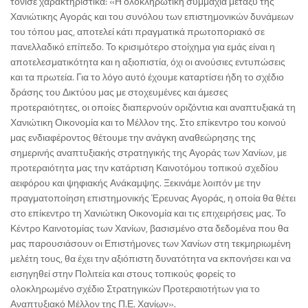
τόνισε χαρακτηριστικά: «Η ολοκληρωτική συμμαχία μεταξύ της
Χανιώτικης Αγοράς και του συνόλου των επιστημονικών δυνάμεων
του τόπου μας, αποτελεί κάτι πραγματικά πρωτοποριακό σε
πανελλαδικό επίπεδο. Το κρισιμότερο στοίχημα για εμάς είναι η
αποτελεσματικότητα και η αξιοπιστία, όχι οι ανούσιες εντυπώσεις
και τα πρωτεία. Για το λόγο αυτό έχουμε καταρτίσει ήδη το σχέδιο
δράσης του Δικτύου μας με στοχευμένες και άμεσες
προτεραιότητες, οι οποίες διαπερνούν οριζόντια και αναπτυξιακά τη
Χανιώτικη Οικονομία και το Μέλλον της. Στο επίκεντρο του κοινού
μας ενδιαφέροντος θέτουμε την ανάγκη αναθεώρησης της
σημερινής αναπτυξιακής στρατηγικής της Αγοράς των Χανίων, με
προτεραιότητα μας την κατάρτιση Καινοτόμου τοπικού σχεδίου
αειφόρου και ψηφιακής Ανάκαμψης. Ξεκινάμε λοιπόν με την
πραγματοποίηση επιστημονικής Έρευνας Αγοράς, η οποία θα θέτει
στο επίκεντρο τη Χανιώτικη Οικονομία και τις επιχειρήσεις μας. Το
Κέντρο Καινοτομίας των Χανίων, βασισμένο στα δεδομένα που θα
μας παρουσιάσουν οι Επιστήμονες των Χανίων στη τεκμηριωμένη
μελέτη τους, θα έχει την αξιόπιστη δυνατότητα να εκπονήσει και να
εισηγηθεί στην Πολιτεία και στους τοπικούς φορείς το
ολοκληρωμένο σχέδιο Στρατηγικών Προτεραιοτήτων για το
Αναπτυξιακό Μέλλον της Π.Ε. Χανίων».