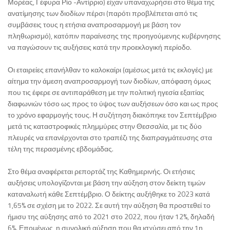
Μορέας, Γέφυρα Ρίο -Αντίρριο) είχαν υπαναχωρήσει στο θέμα της
ανατίμησης των διοδίων πέρσι (παρότι προβλέπεται από τις
συμβάσεις τους η ετήσια αναπροσαρμογή με βάση τον
πληθωρισμό), κατόπιν παραίνεσης της προηγούμενης κυβέρνησης
να παγώσουν τις αυξήσεις κατά την προεκλογική περίοδο.
Οι εταιρείες επανήλθαν το καλοκαίρι (αμέσως μετά τις εκλογές) με
αίτημα την άμεση αναπροσαρμογή των διοδίων, απόφαση όμως
που τις έφερε σε αντιπαράθεση με την πολιτική ηγεσία εξαιτίας
διαφωνιών τόσο ως προς το ύψος των αυξήσεων όσο και ως προς
το χρόνο εφαρμογής τους. Η συζήτηση διακόπηκε τον Σεπτέμβριο
μετά τις καταστροφικές πλημμύρες στην Θεσσαλία, με τις δύο
πλευρές να επανέρχονται στο τραπέζι της διαπραγμάτευσης στα
τέλη της περασμένης εβδομάδας.
Στο θέμα αναφέρεται ρεπορτάζ της Καθημερινής. Οι ετήσιες
αυξήσεις υπολογίζονται με βάση την αύξηση στον δείκτη τιμών
καταναλωτή κάθε Σεπτέμβριο. Ο δείκτης αυξήθηκε το 2023 κατά
1,65% σε σχέση με το 2022. Σε αυτή την αύξηση θα προστεθεί το
ήμισυ της αύξησης από το 2021 στο 2022, που ήταν 12%, δηλαδή
6%. Επομένως, η συνολική αύξηση που θα ισχύσει από την 1η