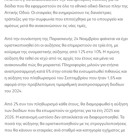
διόδια που θα εφαρμοστούν σε όλο το εθνικό οδικό δίκτυο πλην της
Αττικής Οδού. Οι εταιρείες θα ενημερώσουν τις δανείστριες
τράπεζες για την συμφωνία που επιτεύχθηκε με το υπουργείο και
αμέσως μετά θα ανακοινώσουν τις νέες τιμές,
Από την συνάντηση της Παρασκευής 24 Νοεμβρίου φαίνεται να έχει
οριστικοποιηθεί ότι οι αυξήσεις θα επιμεριστούν σε τρία έτη, με
κούρεμα της ονομαστικής αύξησης από 12% στο 10%. Η πρώτη
αύξηση θα τεθεί σε ισχύ από τις αρχές του έτους και μένει να
ανακοινωθεί πώς θα μοιραστεί. Πληροφορίες μιλούν για ετήσια
αναπροσαρμογή κατά 6% στην οποία θα ενσωματωθεί πιθανώς και
η αύξηση του πληθωρισμού του Σεπτεμβρίου που ήταν 1,6% και
αφορά στην προβλεπόμενη τιμαριθμική αναπροσαρμογή διοδίων
του 2024.
Από 2% συν τον πληθωρισμό κάθε έτους, θα διαμορφωθεί η αύξηση
των διοδίων που θα επωμιστούν οι χρήστες για τα έτη 2025 και
2026. Η κατανομή ωστόσο δεν αποκλείεται να διαφοροποιηθεί. Τα
ποσά της αύξησης θα οριστικοποιηθούν με τις στρογγυλοποιήσεις
που θα κάνουν οι εταιρείες ανά σταθμό και κατηγορία οχήματος με