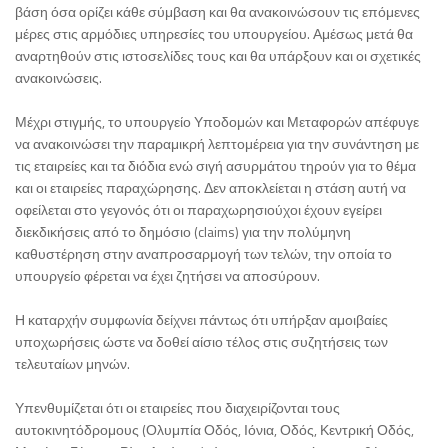
βάση όσα ορίζει κάθε σύμβαση και θα ανακοινώσουν τις επόμενες
μέρες στις αρμόδιες υπηρεσίες του υπουργείου. Αμέσως μετά θα
αναρτηθούν στις ιστοσελίδες τους και θα υπάρξουν και οι σχετικές
ανακοινώσεις.
Μέχρι στιγμής, το υπουργείο Υποδομών και Μεταφορών απέφυγε
να ανακοινώσει την παραμικρή λεπτομέρεια για την συνάντηση με
τις εταιρείες και τα διόδια ενώ σιγή ασυρμάτου τηρούν για το θέμα
και οι εταιρείες παραχώρησης. Δεν αποκλείεται η στάση αυτή να
οφείλεται στο γεγονός ότι οι παραχωρησιούχοι έχουν εγείρει
διεκδικήσεις από το δημόσιο (claims) για την πολύμηνη
καθυστέρηση στην αναπροσαρμογή των τελών, την οποία το
υπουργείο φέρεται να έχει ζητήσει να αποσύρουν.
Η καταρχήν συμφωνία δείχνει πάντως ότι υπήρξαν αμοιβαίες
υποχωρήσεις ώστε να δοθεί αίσιο τέλος στις συζητήσεις των
τελευταίων μηνών.
Υπενθυμίζεται ότι οι εταιρείες που διαχειρίζονται τους
αυτοκινητόδρομους (Ολυμπία Οδός, Ιόνια, Οδός, Κεντρική Οδός,