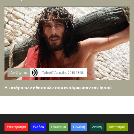
Ανεξήγητα
Τρίτη 07 Απριλίου 2015 13:36
Η κατάρα των ηθοποιών που ενσάρκωσαν τον Ιησού
Επικαιρότητα
Ελλάδα
Οικονομία
Πολιτική
Διεθνή
Αθλητισμός