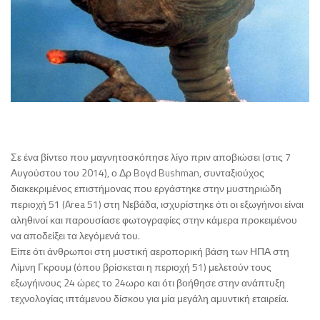
Σε ένα βίντεο που μαγνητοσκόπησε λίγο πριν αποβιώσει (στις 7
Αυγούστου του 2014), ο Δρ Boyd Bushman, συνταξιούχος
διακεκριμένος επιστήμονας που εργάστηκε στην μυστηριώδη
περιοχή 51 (Area 51) στη Νεβάδα, ισχυρίστηκε ότι οι εξωγήινοι είναι
αληθινοί και παρουσίασε φωτογραφίες στην κάμερα προκειμένου
να αποδείξει τα λεγόμενά του.
Είπε ότι άνθρωποι στη μυστική αεροπορική βάση των ΗΠΑ στη
Λίμνη Γκρουμ (όπου βρίσκεται η περιοχή 51) μελετούν τους
εξωγήινους 24 ώρες το 24ωρο και ότι βοήθησε στην ανάπτυξη
τεχνολογίας ιπτάμενου δίσκου για μία μεγάλη αμυντική εταιρεία.