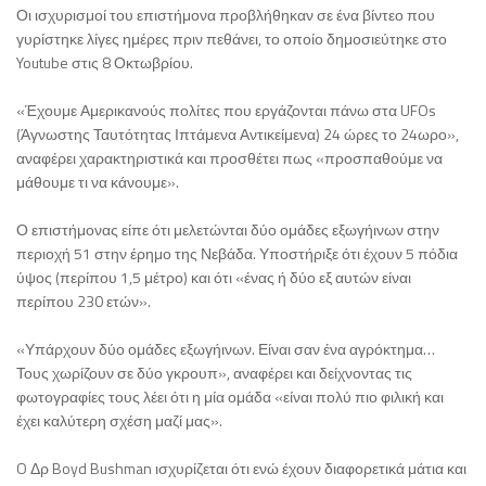
Οι ισχυρισμοί του επιστήμονα προβλήθηκαν σε ένα βίντεο που
γυρίστηκε λίγες ημέρες πριν πεθάνει, το οποίο δημοσιεύτηκε στο
Youtube στις 8 Οκτωβρίου.
«Έχουμε Αμερικανούς πολίτες που εργάζονται πάνω στα UFOs
(Άγνωστης Ταυτότητας Ιπτάμενα Αντικείμενα) 24 ώρες το 24ωρο»,
αναφέρει χαρακτηριστικά και προσθέτει πως «προσπαθούμε να
μάθουμε τι να κάνουμε».
Ο επιστήμονας είπε ότι μελετώνται δύο ομάδες εξωγήινων στην
περιοχή 51 στην έρημο της Νεβάδα. Υποστήριξε ότι έχουν 5 πόδια
ύψος (περίπου 1,5 μέτρο) και ότι «ένας ή δύο εξ αυτών είναι
περίπου 230 ετών».
«Υπάρχουν δύο ομάδες εξωγήινων. Είναι σαν ένα αγρόκτημα…
Τους χωρίζουν σε δύο γκρουπ», αναφέρει και δείχνοντας τις
φωτογραφίες τους λέει ότι η μία ομάδα «είναι πολύ πιο φιλική και
έχει καλύτερη σχέση μαζί μας».
O Δρ Boyd Bushman ισχυρίζεται ότι ενώ έχουν διαφορετικά μάτια και