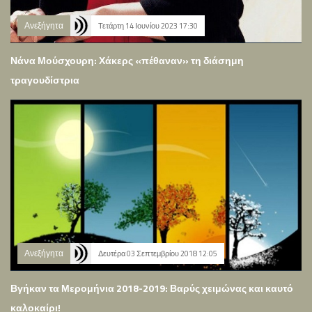
Ανεξήγητα
Τετάρτη 14 Ιουνίου 2023 17:30
Νάνα Μούσχουρη: Χάκερς «πέθαναν» τη διάσημη
τραγουδίστρια
Ανεξήγητα
Δευτέρα 03 Σεπτεμβρίου 2018 12:05
Βγήκαν τα Μερομήνια 2018-2019: Βαρύς χειμώνας και καυτό
καλοκαίρι!