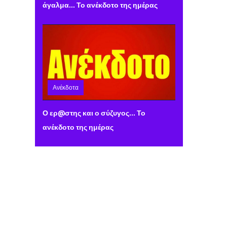
άγαλμα... Το ανέκδοτο της ημέρας
Ανέκδοτα
Τρίτη 06 Φεβρουαρίου 2024 10:10
Ο ερ@στης και ο σύζυγος... Το
ανέκδοτο της ημέρας