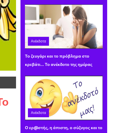
Ανέκδοτα
Πέμπτη 08 Φεβρουαρίου 2024 10:09
Το ζευγάρι και το πρόβλημα στο
κρεβάτι... Το ανέκδοτο της ημέρας
Το
Ανέκδοτα
Τετάρτη 07 Φεβρουαρίου 2024 10:07
Ο ερ@στής, η άπιστη, ο σύζυγος και το