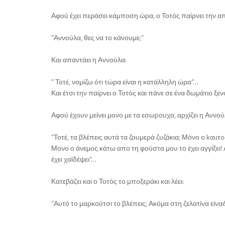
Αφού έχει περάσει κάμποση ώρα, ο Τοτός παίρνει την α
“Αννούλα, θες να το κάνουμε;”
Και απαντάει η Αννούλα:
” Τοτέ, νομίζω ότι τώρα είναι η κατάλληλη ώρα”…
Και έτσι την παίρνει ο Τοτός και πάνε σε ένα δωμάτιο ξ
Αφού έχουν μείνει μονο με τα εσωpoυχα, αρχίζει η Αννούλα
“Τοτέ, τα βλέπεις αυτά τα ζουμερά ζυζάκια; Μόνο ο kαuτo
Μονο ο άνεμος κάτω απο τη φούστα μου το έχει αγγίξει!
έχει χαϊδέψει”…
Κατεβάζει και ο Τοτός το μποξεράκι και λέει:
”Αυτό το μαρκούτσι το βλέπεις; Ακόμα στη ζελατίνα είναι