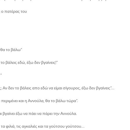
ι ο πατέρας του
 θα το βάλω”
ο βάλεις εδώ, έξω δεν βγαίνεις!”
”
ς; Αν δεν το βάλεις απο εδώ να είμαι σίγουρος, έξω δεν βγαίνεις”…
αι περιμένει και η Αννούλα, θα το βάλω τώρα”.
ι βγαίνει έξω να πάει να πάρει την Αννούλα.
τα φιλιά, τις αγκαλιές και τα γούτσου γούτσου…