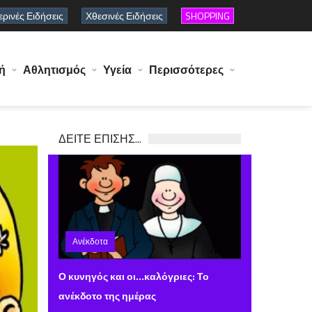
ρινές Ειδήσεις
Χθεσινές Ειδήσεις
SHOPPING
ή
Αθλητισμός
Υγεία
Περισσότερες
ΔΕΙΤΕ ΕΠΙΣΗΣ...
Ανέκδοτα
Παρασκευή 09 Φεβρουαρίου 2024 10:36
Ο κυνηγός και οι...καλόγριες: Το
ανέκδοτο της ημέρας