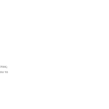
πεις;
ιου το