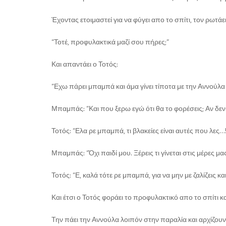
Έχοντας ετοιμαστεί για να φύγει απο το σπίτι, τον ρωτάε
“Τοτέ, προφυλακτικά μαζί σου πήρες;”
Και απαντάει ο Τοτός:
“Εχω πάρει μπαμπά και άμα γίνει τίποτα με την Αννούλα
Μπαμπάς: “Και που ξερω εγώ ότι θα το φορέσεις; Αν δεν τ
Τοτός: “Ελα ρε μπαμπά, τι βλακείες είναι αυτές που λες…!
Μπαμπάς: “Όχι παιδί μου. Ξέρεις τι γίνεται στις μέρες μα
Τοτός: “Ε, καλά τότε ρε μπαμπά, για να μην με ζαλίζεις κ
Και έτσι ο Τοτός φοράει το προφυλακτικό απο το σπίτι κα
Την πάει την Αννούλα λοιπόν στην παραλία και αρχίζουν 