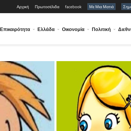
Αρχική
Πρωτοσέλιδα
facebook
Με Μια Ματιά
Σημε
Επικαιρότητα
Ελλάδα
Οικονομία
Πολιτική
Διεθν