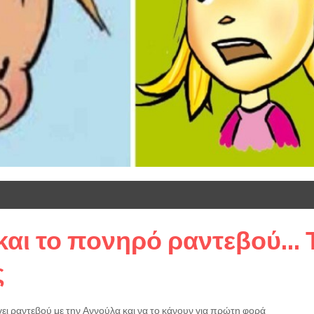
και το πονηρό ραντεβού... 
ς
βγει ραντεβού με την Αννούλα και να το κάνουν για πρώτη φορά