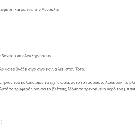
πόφαση και ρωτάει την Αννούλα:
ενοδοχείου να ολοκληρώσουν.
 να τα βγάζει σιγά σιγά και να λέει στον Τοτό:
ς ήλιος του καλοκαιριού τα έχει νιώσει, αυτό το τουρλωτό λωλαράκι το βλέ
 Αυτό το τρυφερό νουνακι το βλέπεις; Μόνο το τρεχούμενο νερό του μπάν
!”…