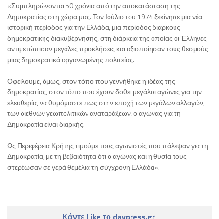
«Συμπληρώνονται 50 χρόνια από την αποκατάσταση της
Δημοκρατίας στη χώρα μας. Τον Ιούλιο του 1974 ξεκίνησε μια νέα
ιστορική περίοδος για την Ελλάδα, μια περίοδος διαρκούς
δημοκρατικής διακυβέρνησης, στη διάρκεια της οποίας οι Έλληνες
αντιμετώπισαν μεγάλες προκλήσεις και αξιοποίησαν τους θεσμούς
μιας δημοκρατικά οργανωμένης πολιτείας.
Οφείλουμε, όμως, στον τόπο που γεννήθηκε η ιδέας της
δημοκρατίας, στον τόπο που έχουν δοθεί μεγάλοι αγώνες για την
ελευθερία, να θυμόμαστε πως στην εποχή των μεγάλων αλλαγών,
των διεθνών γεωπολιτικών αναταράξεων, ο αγώνας για τη
Δημοκρατία είναι διαρκής.
Ως Περιφέρεια Κρήτης τιμούμε τους αγωνιστές που πάλεψαν για τη
Δημοκρατία, με τη βεβαιότητα ότι ο αγώνας και η θυσία τους
στερέωσαν σε γερά θεμέλια τη σύγχρονη Ελλάδα».
Κάντε Like το daypress.gr