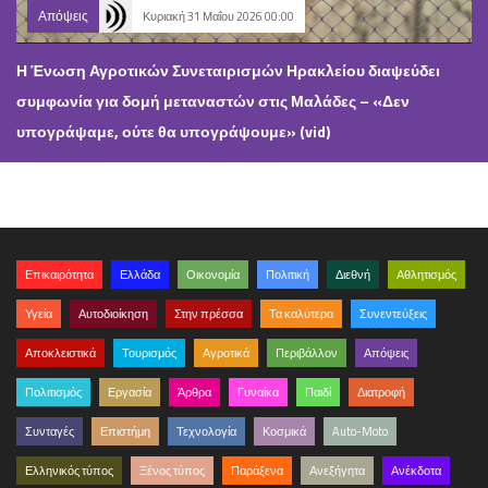
Απόψεις
Κυριακή 31 Μαΐου 2026 00:00
Η Ένωση Αγροτικών Συνεταιρισμών Ηρακλείου διαψεύδει
συμφωνία για δομή μεταναστών στις Μαλάδες – «Δεν
υπογράψαμε, ούτε θα υπογράψουμε» (vid)
Επικαιρότητα
Ελλάδα
Οικονομία
Πολιτική
Διεθνή
Αθλητισμός
Υγεία
Αυτοδιοίκηση
Στην πρέσσα
Τα καλύτερα
Συνεντεύξεις
Αποκλειστικά
Τουρισμός
Αγροτικά
Περιβάλλον
Απόψεις
Πολιτισμός
Εργασία
Άρθρα
Γυναίκα
Παιδί
Διατροφή
Συνταγές
Επιστήμη
Τεχνολογία
Κοσμικά
Auto-Moto
Ελληνικός τύπος
Ξένος τύπος
Παράξενα
Ανεξήγητα
Ανέκδοτα