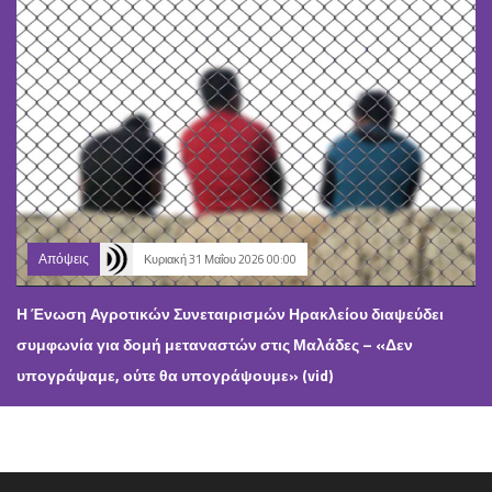
Απόψεις
Κυριακή 31 Μαΐου 2026 00:00
Η Ένωση Αγροτικών Συνεταιρισμών Ηρακλείου διαψεύδει
συμφωνία για δομή μεταναστών στις Μαλάδες – «Δεν
υπογράψαμε, ούτε θα υπογράψουμε» (vid)